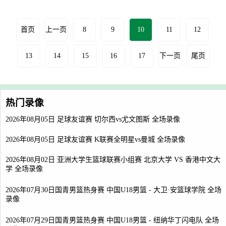
首页
上一页
8
9
10
11
12
13
14
15
16
17
下一页
尾页
热门录像
2026年08月05日 足球友谊赛 切尔西vs尤文图斯 全场录像
2026年08月05日 足球友谊赛 K联赛全明星vs曼城 全场录像
2026年08月02日 亚洲大学生篮球联赛小组赛 北京大学 VS 香港中文大
学 全场录像
2026年07月30日国青男篮热身赛 中国U18男篮 - 大卫·安篮球学院 全场
录像
2026年07月29日国青男篮热身赛 中国U18男篮 - 纽纳华丁闪电队 全场