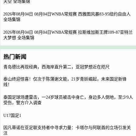
天空 全场集锦
2026年08月04日 08月04日WNBA常规赛 西雅图风暴83-95纽约自由人
全场集锦
2026年08月04日 08月04日WNBA常规赛 拉斯维加斯王牌109-87亚特兰
大梦想 全场集锦
热门新闻
青岛德比再现经典，西海岸直升第二，亚冠梦想近在咫尺
泰山终迎惊喜！仅次于陈蒲谢文能，21岁青妖崛起，未来国足新锋
线！
泰国足球场遭雷击，一24岁球员被击中身亡，身边多人倒地，至少9人
受伤，警方介入调查
U17国足1
因凡蒂诺在亚足联支持者中寻求力量：卡塔尔与阿联酋的立场引发关
注