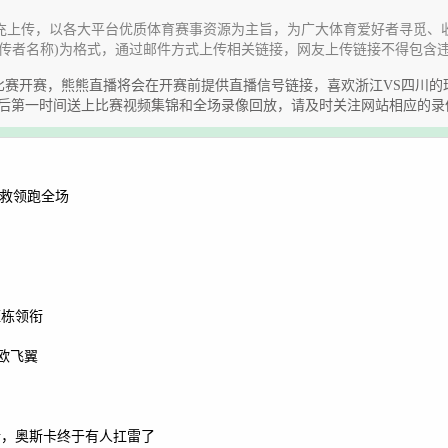
充上传，以各大平台优质体育赛事资源为主旨，为广大体育爱好者寻觅、
传者名称)为格式，通过邮件方式上传相关链接，网友上传链接不得包含
《浙江VS四川》比赛开赛，熊熊直播将会在开赛前提供直播信号链接，喜欢浙江V
束后第一时间送上比赛视频集锦和全场录像回放，请及时关注网站相应的录
扑救领跑全场
钰栋领衔
欧飞翼
活，奥斯卡终于有人扛雷了