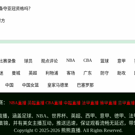
备夺亚冠资格吗？
对方
NBA
CBA
比赛录像
球员
观点评论
篮球
意甲
迷
曼城
英超
利物浦
客场
广东
防守
助攻
中国
中国女篮
皇家马德里
巴塞罗那
赛：
NBA直播
英超直播
CBA直播
中超直播
法甲直播
德甲直播
意甲直播
播，涵盖足球、NBA、世界杯、英超、西甲、意甲、德甲、法
集锦，并有美女主播互动，推送迅速，保证观看流畅无延迟，带
Copyright © 2025-2026 熊熊直播. All Rights Reserved.