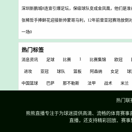
深圳新鹏城8连宣引爆足坛，保级球队变成金凤凰，他们是准
张稀哲手捧鲜花迎接新帅蒙哥马利，12年前曾亚冠赛场放倒
一场0
热门标签
1
消息资讯
足球
比赛
比赛集锦
欧冠
进攻
亚冠
球队
篮板
阿森纳
女足
球
中国篮球
巴萨
那不勒斯
法甲
战术
米兰
热门联
熊熊直播专注于为球迷提供高清、流畅的体育赛事直
直播，还支持精彩回放、赛事