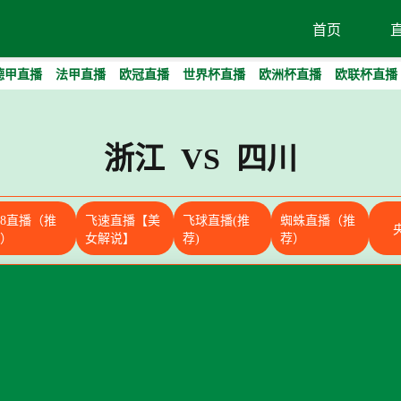
首页
德甲直播
法甲直播
欧冠直播
世界杯直播
欧洲杯直播
欧联杯直播
浙江 VS 四川
88直播（推
飞速直播【美
飞球直播(推
蜘蛛直播（推
）
女解说】
荐)
荐）