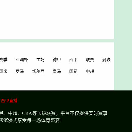
赛季
亚洲杯
主场
德甲
西甲
联赛
曼联
国米
罗马
切尔西
皇马
国足
中超
西甲直播
甲、中超、CBA等顶级联赛。平台不仅提供实时赛事
您沉浸式享受每一场体育盛宴！