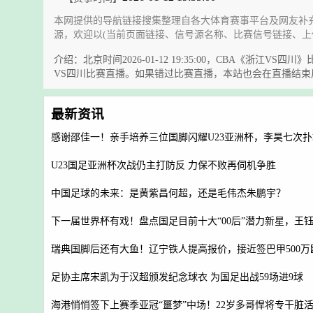
本网提供的导航链接搜集整理自各大体育赛事平台及网友补
源，欢迎以(当前页面链接、信号源名称、比赛信号链接、上
介绍：北京时间2026-01-12 19:35:00，CBA
VS四川比赛直播。如果错过比赛直播，本站也会在直播结
最新资讯
感谢邵佳一！亲手培养三位国脚闪耀U23亚洲杯，李昊七次
U23国足亚洲杯次战仍主打防反 力保不败再伺机争胜
中国足球的未来：是黄紫昌何超，还是毛伟杰朱鹏宇？
下一届世界杯有戏！盘点国足目前十大“00后”潜力新星，王
瑞典国脚后还有大鱼！辽宁铁人提高报价，接近签巴甲500万
足协主席宋凯为于汉超颁发纪念球衣 为国足出战59场进9球
海港悄悄签下上赛季亚冠“噩梦”中场！22岁多哥悍将专干脏