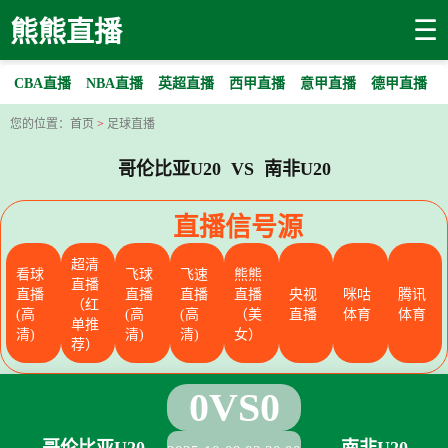
☰
熊熊直播
CBA直播
NBA直播
英超直播
西甲直播
意甲直播
德甲直播
您的位置：
首页
>
足球直播
哥伦比亚U20 VS 南非U20
直播信号源
超清
看球
飞球
飞速
熊熊
直播
直播
直播
直播
直播
央视
咪咕
腾讯
（红
(高
(高
(高
（美
直播
体育
体育
单推
清)
清)
清)
女）
荐）
0
VS
0