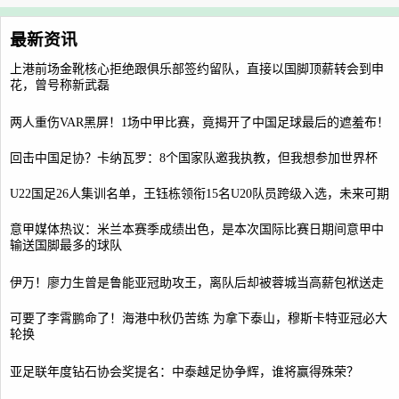
最新资讯
上港前场金靴核心拒绝跟俱乐部签约留队，直接以国脚顶薪转会到申
花，曾号称新武磊
两人重伤VAR黑屏！1场中甲比赛，竟揭开了中国足球最后的遮羞布！
回击中国足协？卡纳瓦罗：8个国家队邀我执教，但我想参加世界杯
U22国足26人集训名单，王钰栋领衔15名U20队员跨级入选，未来可期
意甲媒体热议：米兰本赛季成绩出色，是本次国际比赛日期间意甲中
输送国脚最多的球队
伊万！廖力生曾是鲁能亚冠助攻王，离队后却被蓉城当高薪包袱送走
可要了李霄鹏命了！海港中秋仍苦练 为拿下泰山，穆斯卡特亚冠必大
轮换
亚足联年度钻石协会奖提名：中泰越足协争辉，谁将赢得殊荣？