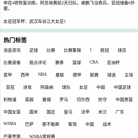
申花4将恢复训练，阿苏埃赛前2天归队，谢鹏飞当奇兵，亚冠储备6外
援，
女足冠军杯：武汉车谷江大女足1
热门标签
1
消息资讯
足球
比赛
比赛集锦
欧冠
球员
CBA
比赛录像
观点评论
赛季
篮球
亚洲杯
NBA
意甲
西甲
曼联
德甲
联赛
球迷
主场
亚冠
进攻
阿森纳
球队
女足
中超
中国足球
利物浦
英超
曼城
罗马
切尔西
防守
中国男篮
中国女篮
国米
国足
皇马
法甲
米兰
广东
WNBA
巴萨
那不勒斯
客场
中国
战术
巴塞罗那
WNBA常规赛