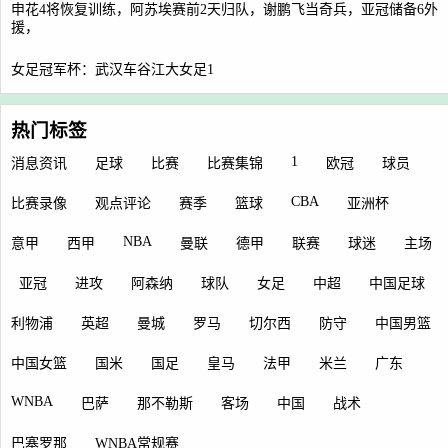
申花4将恢复训练，阿苏埃赛前2天归队，谢鹏飞当奇兵，亚冠储备6外
援，
女足冠军杯：武汉车谷江大女足1
热门标签
1
消息资讯
足球
比赛
比赛集锦
欧冠
球员
CBA
比赛录像
观点评论
赛季
篮球
亚洲杯
NBA
意甲
西甲
曼联
德甲
联赛
球迷
主场
亚冠
进攻
阿森纳
球队
女足
中超
中国足球
利物浦
英超
曼城
罗马
切尔西
防守
中国男篮
中国女篮
国米
国足
皇马
法甲
米兰
广东
WNBA
巴萨
那不勒斯
客场
中国
战术
巴塞罗那
WNBA常规赛