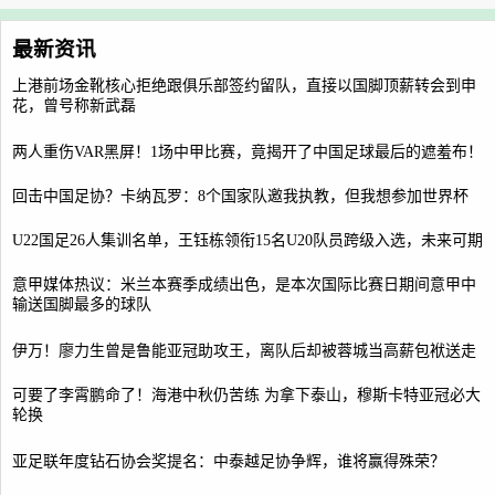
最新资讯
上港前场金靴核心拒绝跟俱乐部签约留队，直接以国脚顶薪转会到申
花，曾号称新武磊
两人重伤VAR黑屏！1场中甲比赛，竟揭开了中国足球最后的遮羞布！
回击中国足协？卡纳瓦罗：8个国家队邀我执教，但我想参加世界杯
U22国足26人集训名单，王钰栋领衔15名U20队员跨级入选，未来可期
意甲媒体热议：米兰本赛季成绩出色，是本次国际比赛日期间意甲中
输送国脚最多的球队
伊万！廖力生曾是鲁能亚冠助攻王，离队后却被蓉城当高薪包袱送走
可要了李霄鹏命了！海港中秋仍苦练 为拿下泰山，穆斯卡特亚冠必大
轮换
亚足联年度钻石协会奖提名：中泰越足协争辉，谁将赢得殊荣？