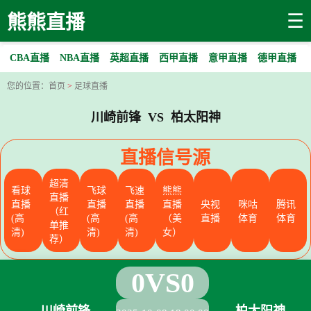
☰
熊熊直播
CBA直播
NBA直播
英超直播
西甲直播
意甲直播
德甲直播
您的位置：
首页
>
足球直播
川崎前锋 VS 柏太阳神
直播信号源
超清
看球
飞球
飞速
熊熊
直播
直播
直播
直播
直播
央视
咪咕
腾讯
（红
(高
(高
(高
（美
直播
体育
体育
单推
清)
清)
清)
女）
荐）
0
VS
0