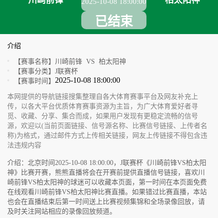
川崎前锋
柏太阳神
2025-10-08 18:00:00
已结束
介绍
【赛事名称】
川崎前锋 VS 柏太阳神
【赛事分类】
J联赛杯
2025-10-08 18:00:00
【赛事时间】
本网提供的导航链接搜集整理自各大体育赛事平台及网友补充上
传，以各大平台优质体育赛事资源为主旨，为广大体育爱好者寻
觅、收藏、分享、集合而成，如果用户发现有更稳定流畅的信号
源，欢迎以(当前页面链接、信号源名称、比赛信号链接、上传者名
称)为格式，通过邮件方式上传相关链接，网友上传链接不得包含违
法违规内容
介绍：北京时间2025-10-08 18:00:00，J联赛杯《川崎前锋VS柏太阳
神》比赛开赛，熊熊直播将会在开赛前提供直播信号链接，喜欢川
崎前锋VS柏太阳神的球迷可以收藏本页面，第一时间在本页面免费
在线观看川崎前锋VS柏太阳神比赛直播。如果错过比赛直播，本站
也会在直播结束后第一时间送上比赛视频集锦和全场录像回放，请
及时关注网站相应的录像回放频道。