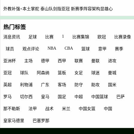
外教补强+本土掌舵 泰山队剑指亚冠 新赛季阵容架构显雄心
热门标签
1
消息资讯
足球
比赛
比赛集锦
欧冠
比赛录像
NBA
CBA
球员
观点评论
篮球
意甲
赛季
亚洲杯
主场
德甲
西甲
联赛
曼联
进攻
亚冠
球队
阿森纳
篮板
女足
球迷
曼城
英超
利物浦
广东
客场
防守
助攻
国米
罗马
切尔西
皇马
国足
中超
中国篮球
巴萨
那不勒斯
法甲
战术
米兰
中国女篮
中国
皇家马德里
巴塞罗那