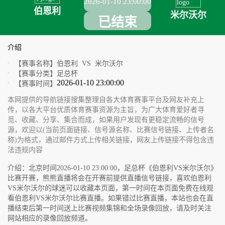
2026-01-10 23:00:00
伯恩利
米尔沃尔
已结束
介绍
【赛事名称】
伯恩利 VS 米尔沃尔
【赛事分类】
足总杯
2026-01-10 23:00:00
【赛事时间】
本网提供的导航链接搜集整理自各大体育赛事平台及网友补充上
传，以各大平台优质体育赛事资源为主旨，为广大体育爱好者寻
觅、收藏、分享、集合而成，如果用户发现有更稳定流畅的信号
源，欢迎以(当前页面链接、信号源名称、比赛信号链接、上传者名
称)为格式，通过邮件方式上传相关链接，网友上传链接不得包含违
法违规内容
介绍：北京时间2026-01-10 23:00:00，足总杯《伯恩利VS米尔沃尔》
比赛开赛，熊熊直播将会在开赛前提供直播信号链接，喜欢伯恩利
VS米尔沃尔的球迷可以收藏本页面，第一时间在本页面免费在线观
看伯恩利VS米尔沃尔比赛直播。如果错过比赛直播，本站也会在直
播结束后第一时间送上比赛视频集锦和全场录像回放，请及时关注
网站相应的录像回放频道。