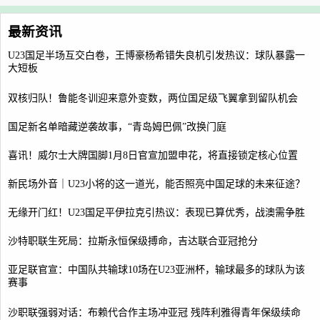
最新资讯
U23国足半场互交白卷，王博豪杨希错失良机引发热议：球队暴露一
大短板
双核归队！鲁能冬训迎来意外变数，两位国足级飞翼拿到留队机会
国足新名单暗藏逆袭故事，“青岛姆巴佩”改换门庭
喜讯！威尔士大牌国脚1月8日官宣加盟申花，将直接锁定核心位置
新民场外音｜U23小将的这一道光，能否照亮中国足球的未来征途？
无缘开门红！U23国足平伊拉克引热议：表现已算优秀，战澳需争胜
沙特职联生死局：拉斯永恒保级搏命，吉达联合亚冠抢分
亚足联官宣：中国队共输球10场在U23亚洲杯，输球最多的球队为该
赛事
沙职联强弱对话：布赖代合作主场冲亚冠 残阵利雅得青年保级续命