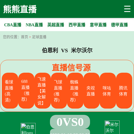
☰
熊熊直播
CBA直播
NBA直播
英超直播
西甲直播
意甲直播
德甲直播
您的位置：
首页
>
足球直播
伯恩利 VS 米尔沃尔
直播信号源
飞速
688
看球
飞球
蜘蛛
直播
直播
直播
直播
直播
央视
咪咕
腾讯
【美
（推
(高
(推
（推
直播
体育
体育
女解
荐）
清)
荐)
荐）
说】
0
VS
0