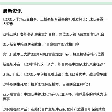
最新资讯
U23国足半场互交白卷，王博豪杨希错失良机引发热议：球队暴露一
大短板
双核归队！鲁能冬训迎来意外变数，两位国足级飞翼拿到留队机会
国足新名单暗藏逆袭故事，“青岛姆巴佩”改换门庭
喜讯！威尔士大牌国脚1月8日官宣加盟申花，将直接锁定核心位置
新民场外音｜U23小将的这一道光，能否照亮中国足球的未来征途？
无缘开门红！U23国足平伊拉克引热议：表现已算优秀，战澳需争胜
沙特职联生死局：拉斯永恒保级搏命，吉达联合亚冠抢分
亚足联官宣：中国队共输球10场在U23亚洲杯，输球最多的球队为该
赛事
沙职联强弱对话：布赖代合作主场冲亚冠 残阵利雅得青年保级续命