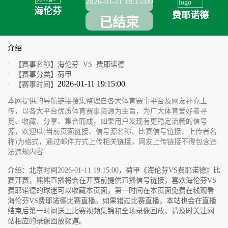
2026-01-11 19:15:00
海伦芬
费耶诺德
已结束
介绍
【赛事名称】
海伦芬 VS 费耶诺德
【赛事分类】
荷甲
2026-01-11 19:15:00
【赛事时间】
本网提供的导航链接搜集整理自各大体育赛事平台及网友补充上
传，以各大平台优质体育赛事资源为主旨，为广大体育爱好者寻
觅、收藏、分享、集合而成，如果用户发现有更稳定流畅的信号
源，欢迎以(当前页面链接、信号源名称、比赛信号链接、上传者名
称)为格式，通过邮件方式上传相关链接，网友上传链接不得包含违
法违规内容
介绍：北京时间2026-01-11 19:15:00，荷甲《海伦芬VS费耶诺德》比
赛开赛，熊熊直播将会在开赛前提供直播信号链接，喜欢海伦芬VS
费耶诺德的球迷可以收藏本页面，第一时间在本页面免费在线观看
海伦芬VS费耶诺德比赛直播。如果错过比赛直播，本站也会在直播
结束后第一时间送上比赛视频集锦和全场录像回放，请及时关注网
站相应的录像回放频道。