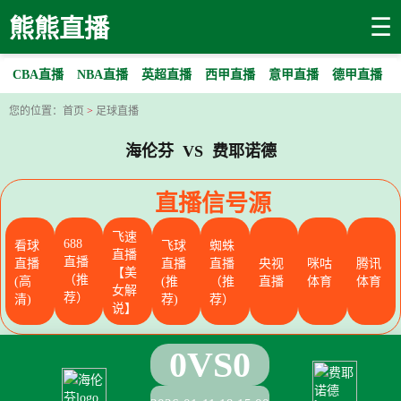
☰
熊熊直播
CBA直播
NBA直播
英超直播
西甲直播
意甲直播
德甲直播
您的位置：
首页
>
足球直播
海伦芬 VS 费耶诺德
直播信号源
飞速
688
看球
飞球
蜘蛛
直播
直播
直播
直播
直播
央视
咪咕
腾讯
【美
（推
(高
(推
（推
直播
体育
体育
女解
荐）
清)
荐)
荐）
说】
0
VS
0