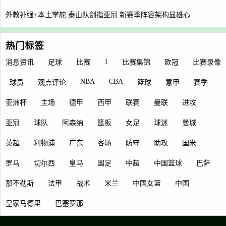
外教补强+本土掌舵 泰山队剑指亚冠 新赛季阵容架构显雄心
热门标签
1
消息资讯
足球
比赛
比赛集锦
欧冠
比赛录像
NBA
CBA
球员
观点评论
篮球
意甲
赛季
亚洲杯
主场
德甲
西甲
联赛
曼联
进攻
亚冠
球队
阿森纳
篮板
女足
球迷
曼城
英超
利物浦
广东
客场
防守
助攻
国米
罗马
切尔西
皇马
国足
中超
中国篮球
巴萨
那不勒斯
法甲
战术
米兰
中国女篮
中国
皇家马德里
巴塞罗那