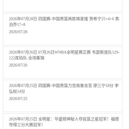
2026年07月28日 四国赛-中国男篮再胜喀麦隆 贺希宁25+4+6 焦
泊乔17+8
2026/07/28
2026年07月26日 07月26日WNBA全明星赛正赛 韦瑟斯庞队129-
122库珀队 全场集锦
2026/07/26
2026年07月25日 四国赛-中国男篮力克格鲁吉亚 廖三宁18分 李
弘权14分
2026/07/25
2026年07月25日 全明星：华盛顿神秘人夺投篮之星冠军！福德
夺得三分大赛冠军！