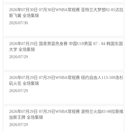
2026年07月30日 07月30日WNBA常规赛 亚特兰大梦想82-81达拉
斯飞翼 全场集锦
2026/07/30
2026年07月29日 国青男篮热身赛 中国U18男篮 87 - 84 韩国东国
大学 全场集锦
2026/07/29
2026年07月29日 07月29日WNBA常规赛 纽约自由人113-109洛杉
矶火花 全场集锦
2026/07/29
2026年07月29日 07月29日WNBA常规赛 波特兰火焰83-98拉斯维
加斯王牌 全场集锦
2026/07/29