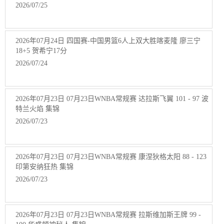
2026/07/25
2026年07月24日 四国赛-中国男篮6人上双大胜喀麦隆 廖三宁
18+5 贺希宁17分
2026/07/24
2026年07月23日 07月23日WNBA常规赛 达拉斯飞翼 101 - 97 波
特兰火焰 集锦
2026/07/23
2026年07月23日 07月23日WNBA常规赛 康涅狄格太阳 88 - 123
印第安纳狂热 集锦
2026/07/23
2026年07月23日 07月23日WNBA常规赛 拉斯维加斯王牌 99 -