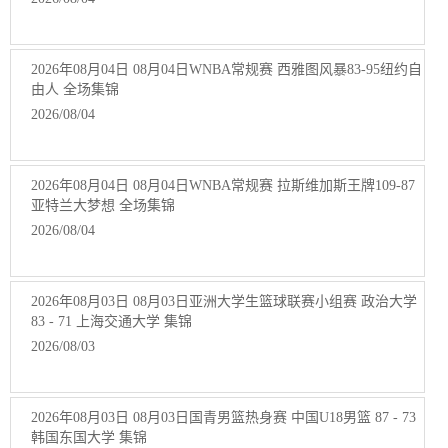
2026年08月04日 08月04日WNBA常规赛 西雅图风暴83-95纽约自
由人 全场集锦
2026/08/04
2026年08月04日 08月04日WNBA常规赛 拉斯维加斯王牌109-87
亚特兰大梦想 全场集锦
2026/08/04
2026年08月03日 08月03日亚洲大学生篮球联赛小组赛 政治大学
83 - 71 上海交通大学 集锦
2026/08/03
2026年08月03日 08月03日国青男篮热身赛 中国U18男篮 87 - 73
韩国东国大学 集锦