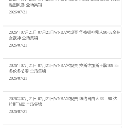
雅图风暴 全场集锦
2026/07/21
2026年07月21日 07月21日WNBA常规赛 华盛顿神秘人90-82金州
女武神 全场集锦
2026/07/21
2026年07月21日 07月21日WNBA常规赛 拉斯维加斯王牌109-83
多伦多节奏 全场集锦
2026/07/21
2026年07月21日 07月21日WNBA常规赛 纽约自由人 99 - 98 达
拉斯飞翼 全场集锦
2026/07/21