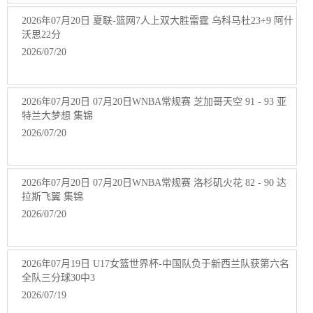
2026年07月20日 夏联-篮网7人上双大胜雷霆 乌科马杜23+9 阿什
沃思22分
2026/07/20
2026年07月20日 07月20日WNBA常规赛 芝加哥天空 91 - 93 亚
特兰大梦想 集锦
2026/07/20
2026年07月20日 07月20日WNBA常规赛 洛杉矶火花 82 - 90 达
拉斯飞翼 集锦
2026/07/20
2026年07月19日 U17女篮世界杯-中国队负于新西兰队获第六名
全队三分球30中3
2026/07/19