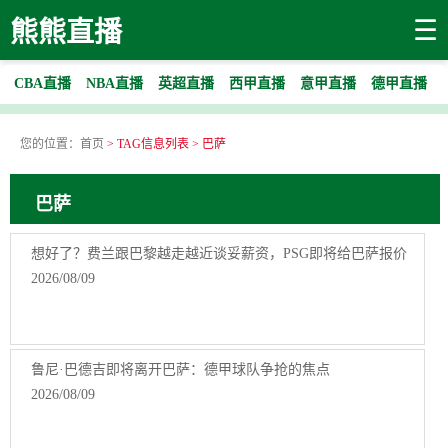
☰
熊熊直播
CBA直播
NBA直播
英超直播
西甲直播
意甲直播
德甲直播
您的位置：
首页
> TAG信息列表 > 巴萨
巴萨
想好了？费兰跟巴黎越走越近谈妥薪资，PSG即将给巴萨报价
2026/08/09
鲁尼·巴德吉即将离开巴萨：德甲球队争抢的焦点
2026/08/09