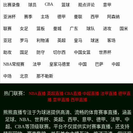
CBA
比赛录像
球员
篮球
观点评论
意甲
亚洲杯
赛季
主场
德甲
曼联
西甲
阿森纳
联赛
女足
篮板
曼城
广东
球队
进攻
国米
亚冠
罗马
利物浦
英超
皇马
球迷
客场
助攻
国足
防守
切尔西
中国女篮
世界杯
NBA常规赛
法甲
皇家马德里
中国
巴萨
中超
中场
北京
那不勒斯
热门联赛：
NBA直播
英超直播
CBA直播
中超直播
法甲直播
德甲直
播
意甲直播
西甲直播
熊熊直播专注于为球迷提供高清、流畅的体育赛事直播，涵盖
足球、NBA、世界杯、英超、西甲、意甲、德甲、法甲、中
超、CBA等顶级联赛。平台不仅提供实时赛事直播，还支持