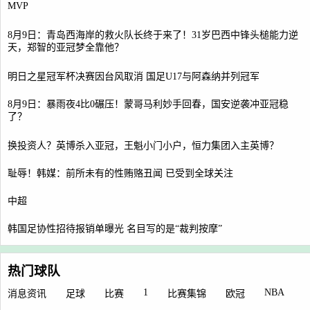
MVP
8月9日：青岛西海岸的救火队长终于来了！31岁巴西中锋头槌能力逆
天，郑智的亚冠梦全靠他？
明日之星冠军杯决赛因台风取消 国足U17与阿森纳并列冠军
8月9日：暴雨夜4比0碾压！蒙哥马利妙手回春，国安逆袭冲亚冠稳
了？
换投资人？英博杀入亚冠，王魁小门小户，恒力集团入主英博？
耻辱！韩媒：前所未有的性贿赂丑闻 已受到全球关注
中超
韩国足协性招待报销单曝光 名目写的是“裁判按摩”
热门球队
1
NBA
消息资讯
足球
比赛
比赛集锦
欧冠