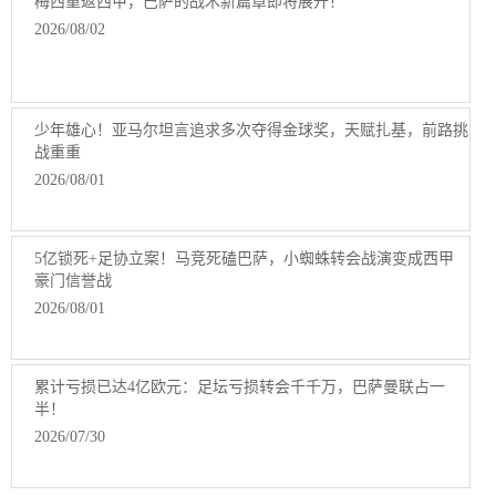
梅西重返西甲，巴萨的战术新篇章即将展开！
2026/08/02
少年雄心！亚马尔坦言追求多次夺得金球奖，天赋扎基，前路挑
战重重
2026/08/01
5亿锁死+足协立案！马竞死磕巴萨，小蜘蛛转会战演变成西甲
豪门信誉战
2026/08/01
累计亏损已达4亿欧元：足坛亏损转会千千万，巴萨曼联占一
半！
2026/07/30