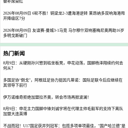
替补席染红
2026年08月09日 6轮不胜！铜梁龙2-3遭海港逆转 莱昂纳多双响海港甩
开降级区7分
2026年08月09日 友谊赛-曼城3-1马竞 马尔穆什双响塞梅尼奥两助16岁
多明戈斯破门
热门新闻
8月9日：从硬刚孙兴慜到枯坐板凳，申花动荡，国脚杨泽翔续约何去
何从？
多国足协“倒戈”，阿根廷足协力挺因凡蒂诺：国际足联今后应继续在
其领导下前行
伊万诺维奇拒绝加盟拉齐奥，转会市场再掀波澜！
8月9日：申花主力国脚中锋刘诚宇将在代理主帅毛毅军的支持下离队
加盟大连英博
不战而冠！U17国足获并列冠军：包揽多项单项最佳，“国产哈兰德”是