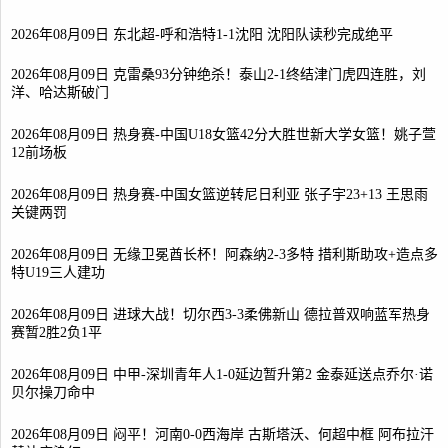
2026年08月09日 东北超-呼和浩特1-1沈阳 沈阳队读秒完成绝平
2026年08月09日 克雷桑93分钟绝杀！泰山2-1终结津门虎四连胜，刘
洋、哈达斯破门
2026年08月09日 热身赛-中国U18女篮42分大胜世新大学女篮！姚子萱
12前场板
2026年08月09日 热身赛-中国女篮逆转尼日利亚 张子宇23+13 王思雨
关键两罚
2026年08月09日 无缘卫冕酋长杯！阿森纳2-3多特 措利斯助攻+造点多
特U19三人建功
2026年08月09日 进球大战！切尔西3-3柔佛新山 德拉普双响蓝军热身
赛暂2胜2负1平
2026年08月09日 中甲-深圳青年人1-0延边暂升第2 金泰延送点乔尔·诺
贝尔操刀命中
2026年08月09日 闷平！河南0-0西海岸 古斯塔沃、何超中框 阿布拉汗