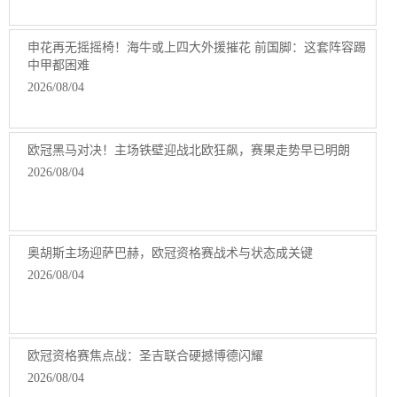
申花再无摇摇椅！海牛或上四大外援摧花 前国脚：这套阵容踢
中甲都困难
2026/08/04
欧冠黑马对决！主场铁壁迎战北欧狂飙，赛果走势早已明朗
2026/08/04
奥胡斯主场迎萨巴赫，欧冠资格赛战术与状态成关键
2026/08/04
欧冠资格赛焦点战：圣吉联合硬撼博德闪耀
2026/08/04