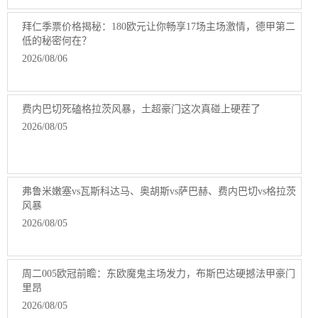
拜仁季票价格揭秘：180欧元让你畅享17场主场激情，德甲第二
低的秘密何在？
2026/08/06
费内巴切死磕格拉茨风暴，土超豪门这次真碰上硬茬了
2026/08/05
弗鲁米嫩塞vs瓦斯科达马、奥胡斯vs萨巴赫、费内巴切vs格拉茨
风暴
2026/08/05
周二005欧冠前瞻：东欧魔鬼主场发力，布斯巴达硬撼法甲豪门
里昂
2026/08/05