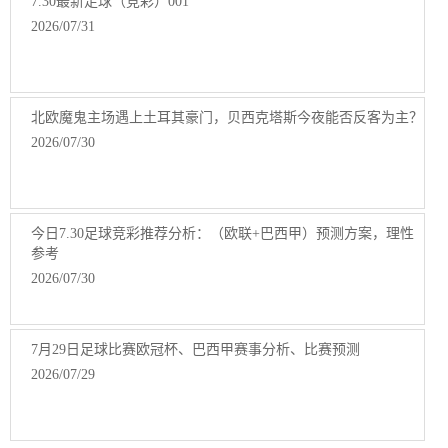
7.30最新足球（竞彩）001
2026/07/31
北欧魔鬼主场遇上土耳其豪门，贝西克塔斯今夜能否反客为主？
2026/07/30
今日7.30足球竞彩推荐分析：（欧联+巴西甲）预测方案，理性
参考
2026/07/30
7月29日足球比赛欧冠杯、巴西甲赛事分析、比赛预测
2026/07/29