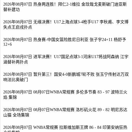
2026年08月07日 热身两连胜！拜仁2-1维拉 金玟哉戈麦斯破门迪亚斯
替补建功
2026年08月07日 无缘决赛！U17上海点球3-4枪手U17 李秋甫、李文博
失点王启戎扑点
2026年08月07日 热身赛-中国女篮险胜尼日利亚 张子宇24+11 杨舒予
12+6
2026年08月07日 进军决赛！U17国足点球3-1河床U17将战阿森纳 江宇
涵替补两扑点
2026年08月07日 暂升第三！国安4-0新鹏城7轮不败 张玉宁传射达万双
响法比奥破门
2026年08月07日 08月07日WNBA常规赛 多伦多节奏 83 - 97 波特兰火
焰 集锦
2026年08月07日 08月07日WNBA常规赛 洛杉矶火花 89 - 82 明尼苏达
山猫 全场集锦
2026年08月07日 WNBA常规赛 拉斯维加斯王牌 86 - 84 印第安纳狂热