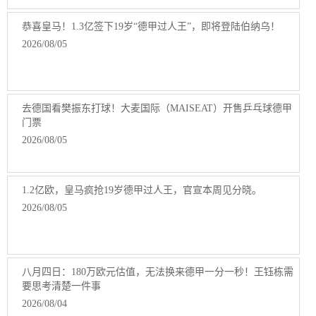
恭喜皇马！1.3亿签下19岁“德甲过人王”，即将登陆伯纳乌！
2026/08/05
去德国看樊振东打球！大麦国际（MAISEAT）开售乒乓球德甲
门票
2026/08/05
1.2亿欧，皇马疯抢19岁德甲过人王，官宣本周见分晓。
2026/08/05
八月四日：180万欧元估值，无法换来德甲一分一秒！王钰栋需
要思考清楚一件事
2026/08/04