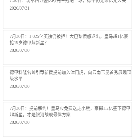
7.30日：切尔西五签亿欧先生冠绝全球，德甲仍无缘亿元大关
2026/07/31
7月30日：1.025亿英镑仍被拒！大巴黎愤怒退出，皇马超1亿豪
抢19岁德甲超新星？
2026/07/30
德甲科隆名帅引荐新援提前加入津门虎，向云南玉昆首秀展现顶
级水平
2026/07/30
7月30日：提前解约！皇马应免费送走小熊，豪掷1.2亿签下德甲
超新星，才是银河战舰最优方案
2026/07/30