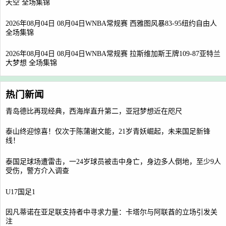
天空 全场集锦
2026年08月04日 08月04日WNBA常规赛 西雅图风暴83-95纽约自由人
全场集锦
2026年08月04日 08月04日WNBA常规赛 拉斯维加斯王牌109-87亚特兰
大梦想 全场集锦
热门新闻
青岛德比再现经典，西海岸直升第二，亚冠梦想近在咫尺
泰山终迎惊喜！仅次于陈蒲谢文能，21岁青妖崛起，未来国足新锋
线！
泰国足球场遭雷击，一24岁球员被击中身亡，身边多人倒地，至少9人
受伤，警方介入调查
U17国足1
因凡蒂诺在亚足联支持者中寻求力量：卡塔尔与阿联酋的立场引发关
注