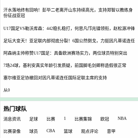
汗水落地终有回响！彭毕二老离开山东持续高光，支持郑智以教练身
份征战亚冠
U17国足VS勒沃库森：442稳扎稳打，何思凡邝兆镭领衔，赵松源冲锋
足坛大变天！亚足联内部彻底分裂！6国公然倒戈，力挺因凡蒂诺连任
阿森纳主帅称赞U17国足：具备欧洲赛场实力，两位球员特别突出
7场24球，基利安真实年龄引发质疑，前国脚毛剑卿称造假很正常
塞尔维亚足协撤回对因凡蒂诺连任国际足联主席的支持
从0
热门球队
1
NBA
消息资讯
足球
比赛
比赛集锦
欧冠
CBA
比赛录像
球员
篮球
观点评论
意甲