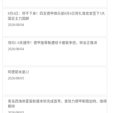
8月4日：停不下来！四支德甲俱乐部8月4日将扎堆官宣签下3大
国足主力国脚
2026/08/04
场均1.8关键传！德甲施蒂勒遭纽卡曼联争抢，转会正推进
2026/08/04
阿德耶米是22
2026/08/03
青岛西海岸夏窗新援本轮完成首秀，曾效力德甲斯图加特，值得
期待
2026/08/03