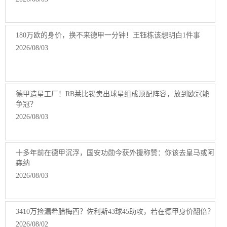
180万欧的身价，换不来德甲一分钟！王钰栋该想明白1件事
2026/08/03
德甲造星工厂！RB莱比锡卖出球星组成顶配阵容，放到欧冠能
争冠？
2026/08/03
十多年前在德甲沉浮，国安功勋今获外援称赞：你该去皇马或阿
森纳
2026/08/03
3410万捡漏希腊梅西？佐利斯43球45助攻，若在德甲身价翻倍？
2026/08/02