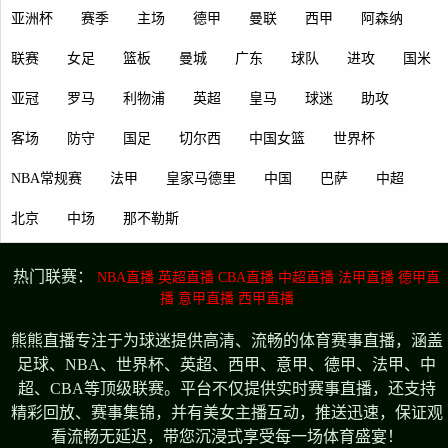
亚洲杯
赛季
主场
德甲
曼联
西甲
阿森纳
联赛
女足
篮板
曼城
广东
球队
进攻
国米
亚冠
罗马
利物浦
英超
皇马
球迷
助攻
客场
防守
国足
切尔西
中国女篮
世界杯
NBA常规赛
法甲
皇家马德里
中国
巴萨
中超
北京
中场
那不勒斯
热门联赛：
NBA直播
英超直播
CBA直播
中超直播
法甲直播
德甲直
播
意甲直播
西甲直播
熊熊直播专注于为球迷提供高清、流畅的体育赛事直播，涵盖
足球、NBA、世界杯、英超、西甲、意甲、德甲、法甲、中
超、CBA等顶级联赛。平台不仅提供实时赛事直播，还支持
精彩回放、赛事集锦，并有美女主播互动，推送迅速，保证观
看流畅无延迟，带您沉浸式享受每一场体育盛宴！