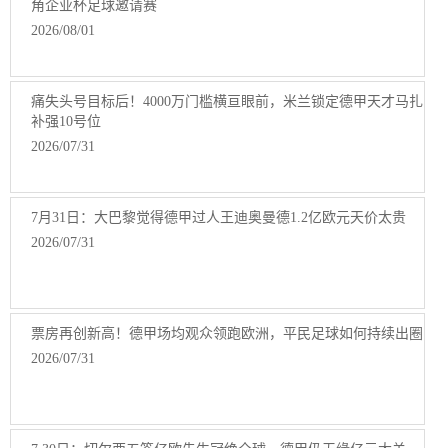
角企业杯足球邀请赛
2026/08/01
痛失头号目标后！4000万门槛横亘眼前，米兰锁定德甲天才马扎
补强10号位
2026/07/31
7月31日：大巴黎觉得德甲过人王迪奥曼德1.2亿欧元天价太贵
2026/07/31
票房再创新高！德甲场均观众领跑欧洲，平民足球如何持续出圈
2026/07/31