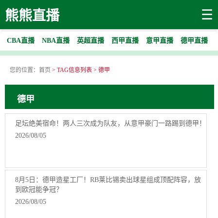
☰
熊熊直播
CBA直播
NBA直播
英超直播
西甲直播
意甲直播
德甲直播
您的位置：
首页
> TAG信息列表 > 德甲
德甲
足坛绝美宿命！两人三次成为队友，从意甲豪门一路踢到德甲！
2026/08/05
8月5日：德甲造星工厂！RB莱比锡卖出球星组成顶配阵容，放
到欧冠能争冠？
2026/08/05