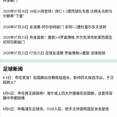
界波破门
2026年07月26日 18名小将登场！拜仁1-2德丙球队韦恩 比朔夫点射乌
尔赖希“下蛋”
2026年07月26日 友谊赛-阿尔伯特破门 多特1-2遭杜塞尔多夫逆转
2026年07月25日 热身首胜！曼联5-0罗森博格 齐尔克泽传射莱西德瓦
尼阿玛斯破门
2026年07月25日 07月25日 足球友谊赛 罗森博格vs曼联 进球视频
足球新闻
8.6日：申花官宣！前国脚出任教练组组长，新帅四大候选浮出，于汉
超救火？
8月6日：申花再无摇摇椅！海牛或上四大外援摧花前国脚，这套阵容
踢中甲都困难
8月6日：昨晚浦东足球场，9328人前，枪手主帅竟称国足未来是他