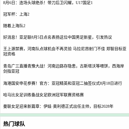
8月6日：连场头球绝杀！带刀后卫闪耀，U17国足1
冠军杯：上海2
随着上海队2
好消息！亚足联8月5日点名表扬这位中国男足新星，引发热议
王上源禁赛，河南队点球机会不再灵验 马拉尼昂射门不佳 郑智目标亚
冠资格
青岛广三直播青豫大战！河南边路存隐患，古斯塔沃等喂饼，西海岸
剑指亚冠
海港国安申花参赛！官方：亚冠精英和亚冠二抽签仪式8月18日进行
哈马比女足训练备战女足欧洲冠军联赛资格赛
曼联女足迎来新篇章：伊娃·奥利德正式出任主帅，目标2028年
热门球队