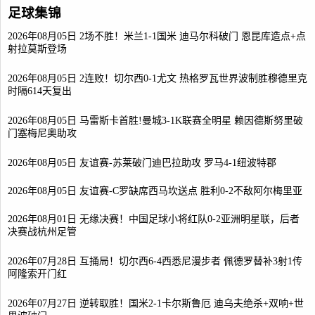
足球集锦
2026年08月05日 2场不胜！米兰1-1国米 迪马尔科破门 恩昆库造点+点
射拉莫斯登场
2026年08月05日 2连败！切尔西0-1尤文 热格罗瓦世界波制胜穆德里克
时隔614天复出
2026年08月05日 马雷斯卡首胜!曼城3-1K联赛全明星 赖因德斯努里破
门塞梅尼奥助攻
2026年08月05日 友谊赛-苏莱破门迪巴拉助攻 罗马4-1纽波特郡
2026年08月05日 友谊赛-C罗缺席西马坎送点 胜利0-2不敌阿尔梅里亚
2026年08月01日 无缘决赛！中国足球小将红队0-2亚洲明星联，后者
决赛战杭州足管
2026年07月28日 互捅局！切尔西6-4西悉尼漫步者 佩德罗替补3射1传
阿隆索开门红
2026年07月27日 逆转取胜！国米2-1卡尔斯鲁厄 迪乌夫绝杀+双响+世