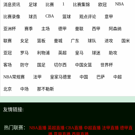
1
NBA
消息资讯
足球
比赛
比赛集锦
欧冠
CBA
比赛录像
球员
篮球
观点评论
意甲
亚洲杯
赛季
主场
德甲
曼联
西甲
阿森纳
联赛
女足
篮板
曼城
广东
球队
进攻
国米
亚冠
罗马
利物浦
英超
皇马
球迷
助攻
客场
防守
国足
切尔西
中国女篮
世界杯
NBA常规赛
法甲
皇家马德里
中国
巴萨
中超
北京
中场
那不勒斯
友情链接:
热门联赛：
NBA直播
英超直播
CBA直播
中超直播
法甲直播
德甲直
播
意甲直播
西甲直播