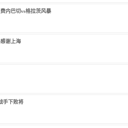
、费内巴切vs格拉茨风暴
 感谢上海
战手下败将