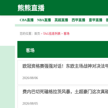
熊熊直播
CBA直播
NBA直播
英超直播
西甲直播
意甲直播
您的位置：
首页
> TAG信息列表 > 客场
客场
欧冠资格赛强强对话！东欧主场战神对决法
2026/08/06
费内巴切死磕格拉茨风暴，土超豪门这次真
2026/08/05