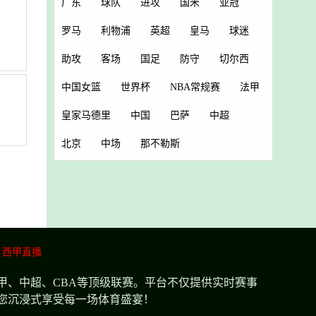
广东
球队
进攻
国米
亚冠
罗马
利物浦
英超
皇马
球迷
助攻
客场
国足
防守
切尔西
中国女篮
世界杯
NBA常规赛
法甲
皇家马德里
中国
巴萨
中超
北京
中场
那不勒斯
西甲直播
甲、中超、CBA等顶级联赛。平台不仅提供实时赛事
您沉浸式享受每一场体育盛宴！