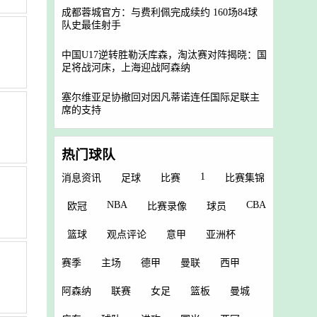
成都蓉城官方：与费利佩完成续约 160场84球
队史最佳射手
中国U17逆转胜勒沃库森，淘汰赛对阵揭晓：国
足将战河床，上海迎战阿森纳
塞尔维亚足协撤回对因凡蒂诺连任国际足联主
席的支持
热门球队
1
消息资讯
足球
比赛
比赛集锦
NBA
CBA
欧冠
比赛录像
球员
篮球
观点评论
意甲
亚洲杯
赛季
主场
德甲
曼联
西甲
阿森纳
联赛
女足
篮板
曼城