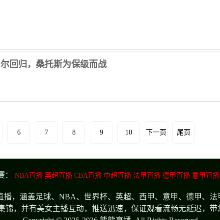
马尔回归，桑托斯为保级而战
6
7
8
9
10
下一页
尾页
赛：
NBA直播
英超直播
CBA直播
中超直播
法甲直播
德甲直播
意甲直播
播，涵盖足球、NBA、世界杯、英超、西甲、意甲、德甲、法
集锦，并有美女主播互动，推送迅速，保证观看流畅无延迟，带