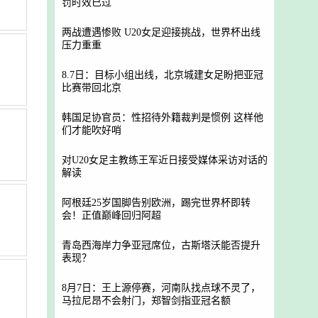
罚时效已过
两战遭遇惨败 U20女足迎接挑战，世界杯出线
压力重重
8.7日：目标小组出线，北京城建女足盼把亚冠
比赛带回北京
韩国足协官员：性招待外籍裁判是惯例 这样他
们才能吹好哨
对U20女足主教练王军近日接受媒体采访对话的
解读
阿根廷25岁国脚告别欧洲，踢完世界杯即转
会！正值巅峰回归阿超
青岛西海岸力争亚冠席位，古斯塔沃能否提升
表现？
8月7日：王上源停赛，河南队找点球不灵了，
马拉尼昂不会射门，郑智剑指亚冠名额