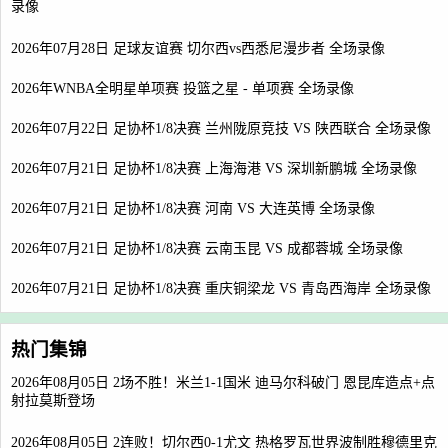
录像
2026年07月28日 足球友谊赛 切尔西vs西悉尼漫步者 全场录像
2026年WNBA全明星单项赛 投篮之星 - 单项赛 全场录像
2026年07月22日 足协杯1/8决赛 兰州陇原竞技 VS 陕西联合 全场录像
2026年07月21日 足协杯1/8决赛 上海海港 VS 深圳新鹏城 全场录像
2026年07月21日 足协杯1/8决赛 河南 VS 大连英博 全场录像
2026年07月21日 足协杯1/8决赛 云南玉昆 VS 成都蓉城 全场录像
2026年07月21日 足协杯1/8决赛 重庆铜梁龙 VS 青岛西海岸 全场录像
热门集锦
2026年08月05日 2场不胜！米兰1-1国米 迪马尔科破门 恩昆库造点+点
射拉莫斯登场
2026年08月05日 2连败！切尔西0-1尤文 热格罗瓦世界波制胜穆德里克