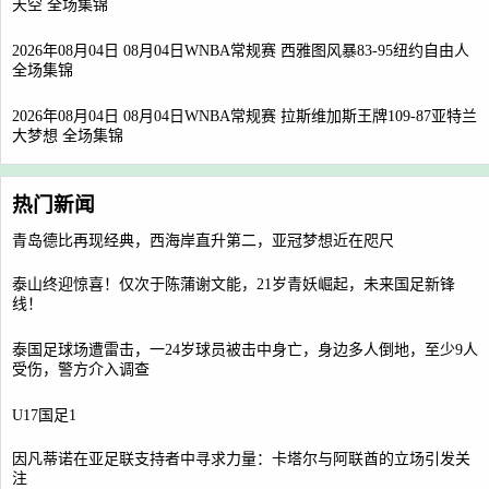
天空 全场集锦
2026年08月04日 08月04日WNBA常规赛 西雅图风暴83-95纽约自由人
全场集锦
2026年08月04日 08月04日WNBA常规赛 拉斯维加斯王牌109-87亚特兰
大梦想 全场集锦
热门新闻
青岛德比再现经典，西海岸直升第二，亚冠梦想近在咫尺
泰山终迎惊喜！仅次于陈蒲谢文能，21岁青妖崛起，未来国足新锋
线！
泰国足球场遭雷击，一24岁球员被击中身亡，身边多人倒地，至少9人
受伤，警方介入调查
U17国足1
因凡蒂诺在亚足联支持者中寻求力量：卡塔尔与阿联酋的立场引发关
注