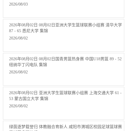
2026/08/03
2026年08月02日 08月02日亚洲大学生篮球联赛小组赛 清华大学
87 - 65 悉尼大学 集锦
2026/08/02
2026年08月02日 08月02日国青男篮热身赛 中国U18男篮 89 - 52
纽纳华丁闪电队 集锦
2026/08/02
2026年08月02日 亚洲大学生篮球联赛小组赛 上海交通大学 61 -
53 蒙古国立大学 集锦
2026/08/02
绿茵逐梦载誉归 体教融合育新人 咸阳市渭城区校园足球篮球赛