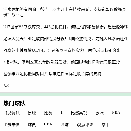
汗水落地终有回响！彭毕二老离开山东持续高光，支持郑智以教练身
份征战亚冠
U17国足VS勒沃库森：442稳扎稳打，何思凡邝兆镭领衔，赵松源冲锋
足坛大变天！亚足联内部彻底分裂！6国公然倒戈，力挺因凡蒂诺连任
阿森纳主帅称赞U17国足：具备欧洲赛场实力，两位球员特别突出
7场24球，基利安真实年龄引发质疑，前国脚毛剑卿称造假很正常
塞尔维亚足协撤回对因凡蒂诺连任国际足联主席的支持
从0
热门球队
1
NBA
消息资讯
足球
比赛
比赛集锦
欧冠
CBA
比赛录像
球员
篮球
观点评论
意甲