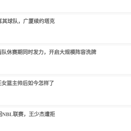
耳其球队，广厦续约塔克
两队休赛期同时发力，开启大规模阵容洗牌
任女篮主帅后如今怎样了
回NBL联赛，王少杰遭拒