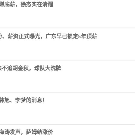
赚底薪，徐杰实在清醒
份、薪资正式曝光，广东早已锁定5年顶薪
杰不追胡金秋，球队大洗牌
、韩旭、李梦的消息！
海涛发声，萨姆纳涨价