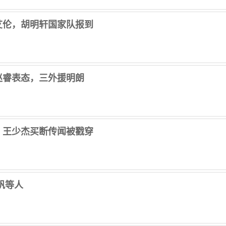
艾伦，胡明轩国家队报到
赵睿表态，三外援明朗
，王少杰买断传闻被戳穿
帆等人