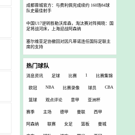
成都蓉城官方：与费利佩完成续约 160场84球
队史最佳射手
中国U17逆转胜勒沃库森，淘汰赛对阵揭晓：国
足将战河床，上海迎战阿森纳
塞尔维亚足协撤回对因凡蒂诺连任国际足联主
席的支持
热门球队
1
消息资讯
足球
比赛
比赛集锦
NBA
CBA
欧冠
比赛录像
球员
篮球
观点评论
意甲
亚洲杯
赛季
主场
德甲
曼联
西甲
阿森纳
联赛
女足
篮板
曼城