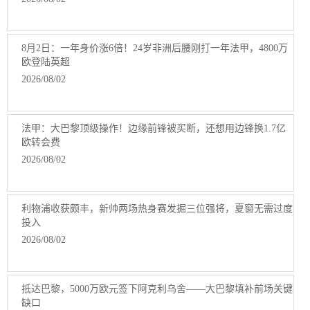
8月2日：一年身价涨6倍！24岁非洲后腰刚打一年法甲，4800万
欧登陆英超
2026/08/02
法甲：大巴黎顶级操作！边缘前锋被买断，还想用边锋换1.7亿
欧转会费
2026/08/02
利物浦收获颇丰，新帅两场热身赛发掘三位强将，夏窗无需过度
投入
2026/08/02
抵达巴黎，5000万欧元签下阿克利乌舍——大巴黎填补前场关键
缺口