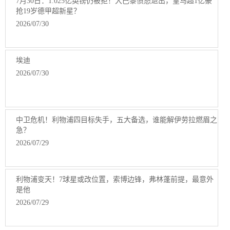
7月30日：1.025亿英镑仍被拒！大巴黎愤怒退出，皇马超1亿豪
抢19岁德甲超新星？
2026/07/30
埃迪
2026/07/30
中卫危机！利物浦四目标失手，五大备选，谁能解伊劳拉燃眉之
急？
2026/07/29
利物浦变天！7球星或改位置，索博边锋，弗林蓬前提，最意外
是他
2026/07/29