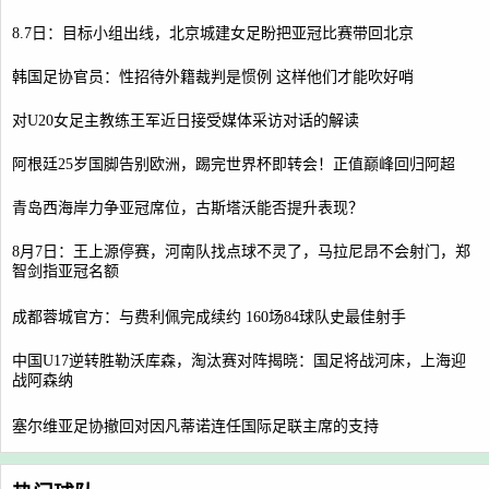
8.7日：目标小组出线，北京城建女足盼把亚冠比赛带回北京
韩国足协官员：性招待外籍裁判是惯例 这样他们才能吹好哨
对U20女足主教练王军近日接受媒体采访对话的解读
阿根廷25岁国脚告别欧洲，踢完世界杯即转会！正值巅峰回归阿超
青岛西海岸力争亚冠席位，古斯塔沃能否提升表现？
8月7日：王上源停赛，河南队找点球不灵了，马拉尼昂不会射门，郑
智剑指亚冠名额
成都蓉城官方：与费利佩完成续约 160场84球队史最佳射手
中国U17逆转胜勒沃库森，淘汰赛对阵揭晓：国足将战河床，上海迎
战阿森纳
塞尔维亚足协撤回对因凡蒂诺连任国际足联主席的支持