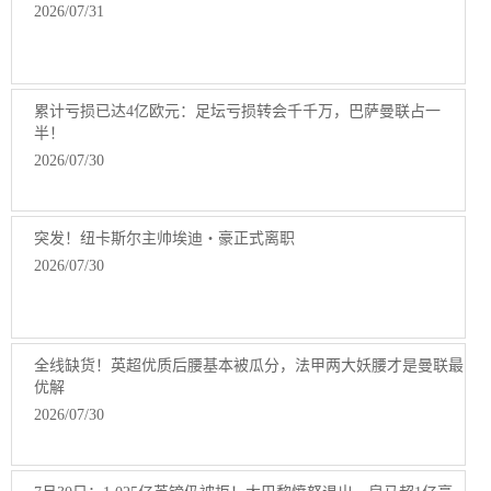
2026/07/31
累计亏损已达4亿欧元：足坛亏损转会千千万，巴萨曼联占一
半！
2026/07/30
突发！纽卡斯尔主帅埃迪・豪正式离职
2026/07/30
全线缺货！英超优质后腰基本被瓜分，法甲两大妖腰才是曼联最
优解
2026/07/30