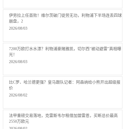
伊劳拉上任首败！维尔茨破门徒劳无功，利物浦下半场连丢四球
崩盘，2
2026/08/03
7200万欧打水水漂？利物浦豪赌雅凯，切尔西“被动避雷”真相曝
光！
2026/08/03
比C罗、哈兰德更强？皇马跟队记者：阿森纳给小熊开出超级报
价
2026/08/02
法甲重磅交易落地，克雷斯韦尔租借加盟雷恩，买断总价最高
2550万欧元
2026/08/02