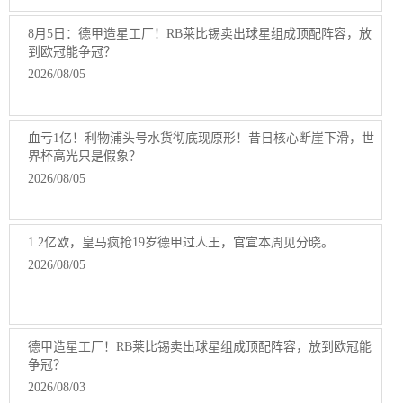
8月5日：德甲造星工厂！RB莱比锡卖出球星组成顶配阵容，放
到欧冠能争冠？
2026/08/05
血亏1亿！利物浦头号水货彻底现原形！昔日核心断崖下滑，世
界杯高光只是假象？
2026/08/05
1.2亿欧，皇马疯抢19岁德甲过人王，官宣本周见分晓。
2026/08/05
德甲造星工厂！RB莱比锡卖出球星组成顶配阵容，放到欧冠能
争冠？
2026/08/03