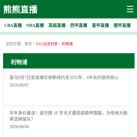
☰
熊熊直播
CBA直播
NBA直播
英超直播
西甲直播
意甲直播
德甲直播
您的位置：
首页
> TAG信息列表 > 利物浦
利物浦
皇马8月7日官宣维尼修斯续约至2032年，6年长约锁死核心
2026/08/07
半年身价暴涨！波尔图 18 岁天才遭英超德甲围猎，为啥他大概
率选择留队？
2026/08/06