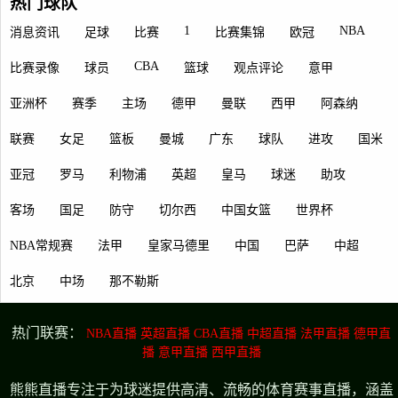
热门球队
1
NBA
消息资讯
足球
比赛
比赛集锦
欧冠
CBA
比赛录像
球员
篮球
观点评论
意甲
亚洲杯
赛季
主场
德甲
曼联
西甲
阿森纳
联赛
女足
篮板
曼城
广东
球队
进攻
国米
亚冠
罗马
利物浦
英超
皇马
球迷
助攻
客场
国足
防守
切尔西
中国女篮
世界杯
NBA常规赛
法甲
皇家马德里
中国
巴萨
中超
北京
中场
那不勒斯
热门联赛：
NBA直播
英超直播
CBA直播
中超直播
法甲直播
德甲直
播
意甲直播
西甲直播
熊熊直播专注于为球迷提供高清、流畅的体育赛事直播，涵盖