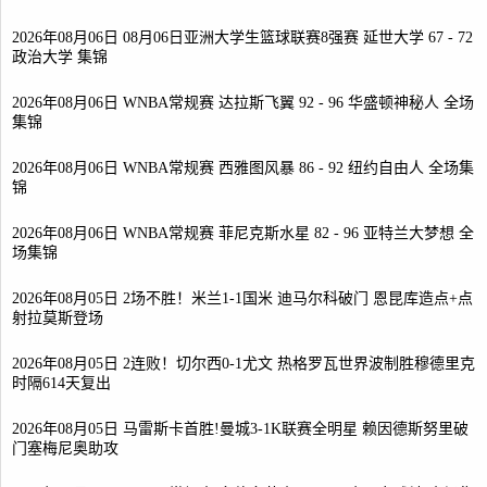
2026年08月06日 08月06日亚洲大学生篮球联赛8强赛 延世大学 67 - 72
政治大学 集锦
2026年08月06日 WNBA常规赛 达拉斯飞翼 92 - 96 华盛顿神秘人 全场
集锦
2026年08月06日 WNBA常规赛 西雅图风暴 86 - 92 纽约自由人 全场集
锦
2026年08月06日 WNBA常规赛 菲尼克斯水星 82 - 96 亚特兰大梦想 全
场集锦
2026年08月05日 2场不胜！米兰1-1国米 迪马尔科破门 恩昆库造点+点
射拉莫斯登场
2026年08月05日 2连败！切尔西0-1尤文 热格罗瓦世界波制胜穆德里克
时隔614天复出
2026年08月05日 马雷斯卡首胜!曼城3-1K联赛全明星 赖因德斯努里破
门塞梅尼奥助攻