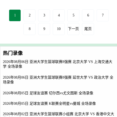
1
2
3
4
5
6
7
8
9
10
下一页
尾页
热门录像
2026年08月06日 亚洲大学生篮球联赛8强赛 北京大学 VS 上海交通大
学 全场录像
2026年08月06日 亚洲大学生篮球联赛8强赛 延世大学 VS 政治大学 全
场录像
2026年08月05日 足球友谊赛 切尔西vs尤文图斯 全场录像
2026年08月05日 足球友谊赛 K联赛全明星vs曼城 全场录像
2026年08月02日 亚洲大学生篮球联赛小组赛 北京大学 VS 香港中文大