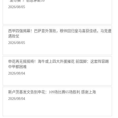
“友尽赛”？伯恩茅斯10
2026/08/05
西甲四强揭幕！巴萨意外落败，穆帅回归皇马喜获佳绩，马竞遭
遇败仗
2026/08/05
申花再无摇摇椅！海牛或上四大外援摧花 前国脚：这套阵容踢
中甲都困难
2026/08/04
斯卢茨基发文告别申花：109场比赛65场胜利 感谢上海
2026/08/04