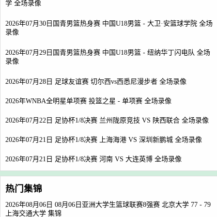
学 全场录像
2026年07月30日国青男篮热身赛 中国U18男篮 - 大卫·安篮球学院 全场
录像
2026年07月29日国青男篮热身赛 中国U18男篮 - 纽纳华丁闪电队 全场
录像
2026年07月28日 足球友谊赛 切尔西vs西悉尼漫步者 全场录像
2026年WNBA全明星单项赛 投篮之星 - 单项赛 全场录像
2026年07月22日 足协杯1/8决赛 兰州陇原竞技 VS 陕西联合 全场录像
2026年07月21日 足协杯1/8决赛 上海海港 VS 深圳新鹏城 全场录像
2026年07月21日 足协杯1/8决赛 河南 VS 大连英博 全场录像
热门集锦
2026年08月06日 08月06日亚洲大学生篮球联赛8强赛 北京大学 77 - 79
上海交通大学 集锦