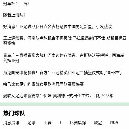
冠军杯：上海2
随着上海队2
好消息！亚足联8月5日点名表扬这位中国男足新星，引发热议
王上源禁赛，河南队点球机会不再灵验 马拉尼昂射门不佳 郑智目标亚
冠资格
青岛广三直播青豫大战！河南边路存隐患，古斯塔沃等喂饼，西海岸
剑指亚冠
海港国安申花参赛！官方：亚冠精英和亚冠二抽签仪式8月18日进行
哈马比女足训练备战女足欧洲冠军联赛资格赛
曼联女足迎来新篇章：伊娃·奥利德正式出任主帅，目标2028年
热门球队
1
NBA
消息资讯
足球
比赛
比赛集锦
欧冠