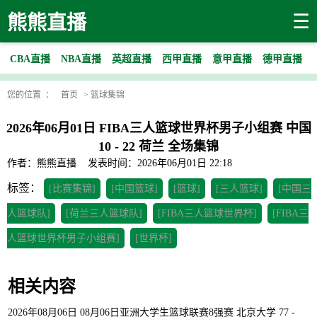
☰
熊熊直播
CBA直播
NBA直播
英超直播
西甲直播
意甲直播
德甲直播
您的位置 ：
首页
>
篮球集锦
2026年06月01日 FIBA三人篮球世界杯男子小组赛 中国
10 - 22 荷兰 全场集锦
作者：熊熊直播
发表时间：2026年06月01日 22:18
标签：
[比赛集锦]
[中国篮球]
[篮球]
[三人篮球]
[中国三
人篮球队]
[荷兰三人篮球队]
[FIBA三人篮球世界杯]
[FIBA三
人篮球世界杯男子小组赛]
[世界杯]
相关内容
2026年08月06日 08月06日亚洲大学生篮球联赛8强赛 北京大学 77 -