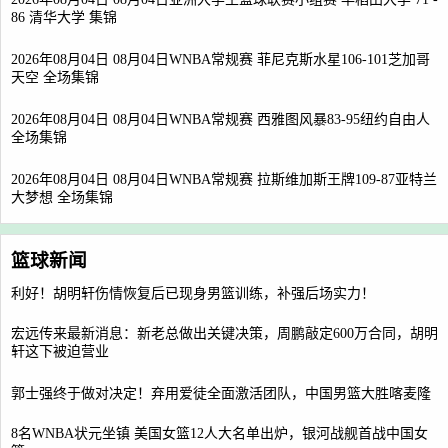
86 清华大学 集锦
2026年08月04日 08月04日WNBA常规赛 菲尼克斯水星106-101芝加哥
天空 全场集锦
2026年08月04日 08月04日WNBA常规赛 西雅图风暴83-95纽约自由人
全场集锦
2026年08月04日 08月04日WNBA常规赛 拉斯维加斯王牌109-87亚特兰
大梦想 全场集锦
篮球新闻
利好！胡明轩伤情恢复后已现身男篮训练，补强后场实力！
宏远传来最新消息：新老总做出关键决策，周鹏敲定600万合同，胡明
轩这下被迫营业
郭士强终于做对决定！弃用爱徒全面激活团队，中国男篮大胜喀麦隆
8名WNBA状元坐镇 美国女篮12人大名单出炉，银河战舰首战中国女