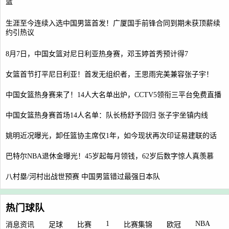
篮
生涯至今连续入选中国男篮首发！广厦国手前锋合同到期未获顶薪续
约引热议
8月7日，中国女篮对尼日利亚热身赛，邓玉婷首秀预计得7
女篮首节打平尼日利亚！首发无组织者，王思雨完美兼容张子宇！
中国女篮热身赛来了！14人大名单出炉，CCTV5领衔三平台免费直播
中国女篮热身赛首场14人名单：队长杨舒予回归 张子宇坐镇内线
姚明近况曝光，卸任篮协主席仅1年，如今现状再次印证易建联的话
巴特尔NBA退休金曝光！45岁起每月领钱，62岁后数字惊人真羡慕
八村塁/河村出战世预赛 中国男篮错过最强日本队
热门球队
1
NBA
消息资讯
足球
比赛
比赛集锦
欧冠