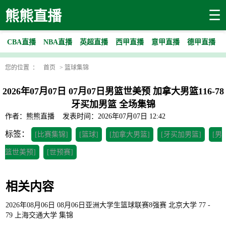
☰
熊熊直播
CBA直播
NBA直播
英超直播
西甲直播
意甲直播
德甲直播
您的位置 ：
首页
>
篮球集锦
2026年07月07日 07月07日男篮世美预 加拿大男篮116-78
牙买加男篮 全场集锦
作者：熊熊直播
发表时间：2026年07月07日 12:42
标签：
[比赛集锦]
[篮球]
[加拿大男篮]
[牙买加男篮]
[男
篮世美预]
[世预赛]
相关内容
2026年08月06日 08月06日亚洲大学生篮球联赛8强赛 北京大学 77 -
79 上海交通大学 集锦