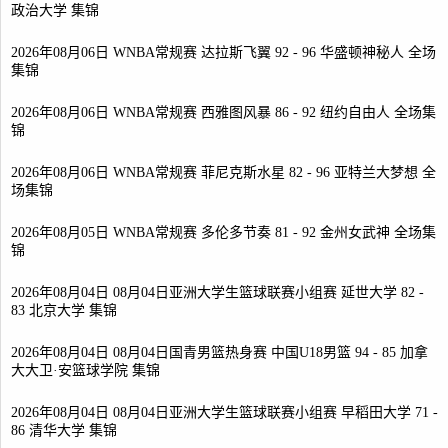
政治大学 集锦
2026年08月06日 WNBA常规赛 达拉斯飞翼 92 - 96 华盛顿神秘人 全场
集锦
2026年08月06日 WNBA常规赛 西雅图风暴 86 - 92 纽约自由人 全场集
锦
2026年08月06日 WNBA常规赛 菲尼克斯水星 82 - 96 亚特兰大梦想 全
场集锦
2026年08月05日 WNBA常规赛 多伦多节奏 81 - 92 金州女武神 全场集
锦
2026年08月04日 08月04日亚洲大学生篮球联赛小组赛 延世大学 82 -
83 北京大学 集锦
2026年08月04日 08月04日国青男篮热身赛 中国U18男篮 94 - 85 加拿
大大卫·安篮球学院 集锦
2026年08月04日 08月04日亚洲大学生篮球联赛小组赛 早稻田大学 71 -
86 清华大学 集锦