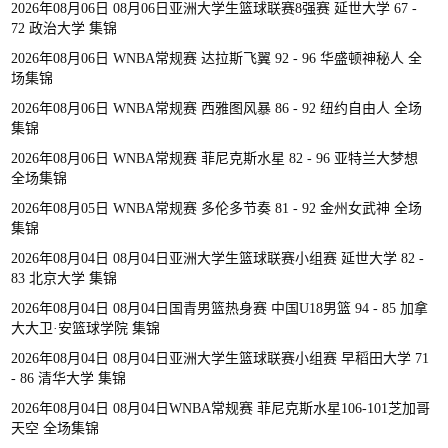
2026年08月06日 08月06日亚洲大学生篮球联赛8强赛 延世大学 67 -
72 政治大学 集锦
2026年08月06日 WNBA常规赛 达拉斯飞翼 92 - 96 华盛顿神秘人 全
场集锦
2026年08月06日 WNBA常规赛 西雅图风暴 86 - 92 纽约自由人 全场
集锦
2026年08月06日 WNBA常规赛 菲尼克斯水星 82 - 96 亚特兰大梦想
全场集锦
2026年08月05日 WNBA常规赛 多伦多节奏 81 - 92 金州女武神 全场
集锦
2026年08月04日 08月04日亚洲大学生篮球联赛小组赛 延世大学 82 -
83 北京大学 集锦
2026年08月04日 08月04日国青男篮热身赛 中国U18男篮 94 - 85 加拿
大大卫·安篮球学院 集锦
2026年08月04日 08月04日亚洲大学生篮球联赛小组赛 早稻田大学 71
- 86 清华大学 集锦
2026年08月04日 08月04日WNBA常规赛 菲尼克斯水星106-101芝加哥
天空 全场集锦