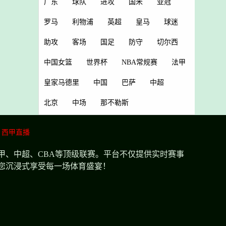
广东
球队
进攻
国米
亚冠
罗马
利物浦
英超
皇马
球迷
助攻
客场
国足
防守
切尔西
中国女篮
世界杯
NBA常规赛
法甲
皇家马德里
中国
巴萨
中超
北京
中场
那不勒斯
西甲直播
甲、中超、CBA等顶级联赛。平台不仅提供实时赛事
您沉浸式享受每一场体育盛宴！