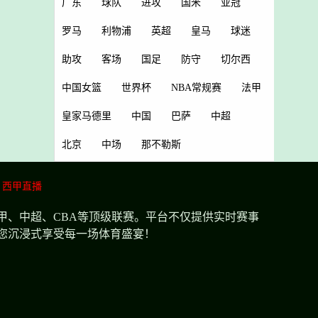
广东
球队
进攻
国米
亚冠
罗马
利物浦
英超
皇马
球迷
助攻
客场
国足
防守
切尔西
中国女篮
世界杯
NBA常规赛
法甲
皇家马德里
中国
巴萨
中超
北京
中场
那不勒斯
西甲直播
甲、中超、CBA等顶级联赛。平台不仅提供实时赛事
您沉浸式享受每一场体育盛宴！