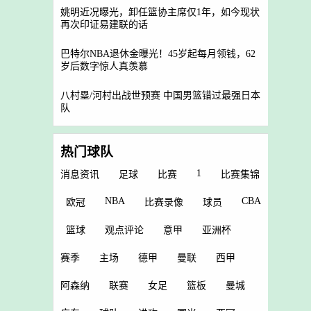
姚明近况曝光，卸任篮协主席仅1年，如今现状
再次印证易建联的话
巴特尔NBA退休金曝光！45岁起每月领钱，62
岁后数字惊人真羡慕
八村塁/河村出战世预赛 中国男篮错过最强日本
队
热门球队
1
消息资讯
足球
比赛
比赛集锦
NBA
CBA
欧冠
比赛录像
球员
篮球
观点评论
意甲
亚洲杯
赛季
主场
德甲
曼联
西甲
阿森纳
联赛
女足
篮板
曼城