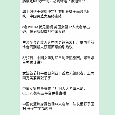
鹏敲定600万合同，胡明轩这下被迫营业
郭士强终于做对决定！弃用爱徒全面激活团
队，中国男篮大胜喀麦隆
8名WNBA状元坐镇 美国女篮12人大名单出
炉，银河战舰首战中国女篮
生涯至今连续入选中国男篮首发！广厦国手前
锋合同到期未获顶薪续约引热议
8月7日，中国女篮对尼日利亚热身赛，邓玉婷
首秀预计得7
女篮首节打平尼日利亚！首发无组织者，王思
雨完美兼容张子宇！
中国女篮热身赛来了！14人大名单出炉，
CCTV5领衔三平台免费直播
中国女篮热身赛首场14人名单：队长杨舒予回
归 张子宇坐镇内线