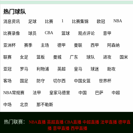
热门球队
1
NBA
消息资讯
足球
比赛
比赛集锦
欧冠
CBA
比赛录像
球员
篮球
观点评论
意甲
亚洲杯
赛季
主场
德甲
曼联
西甲
阿森纳
联赛
女足
篮板
曼城
广东
球队
进攻
国米
亚冠
罗马
利物浦
英超
皇马
球迷
助攻
客场
国足
防守
切尔西
中国女篮
世界杯
NBA常规赛
法甲
皇家马德里
中国
巴萨
中超
中场
北京
那不勒斯
热门联赛：
NBA直播
英超直播
CBA直播
中超直播
法甲直播
德甲直
播
意甲直播
西甲直播