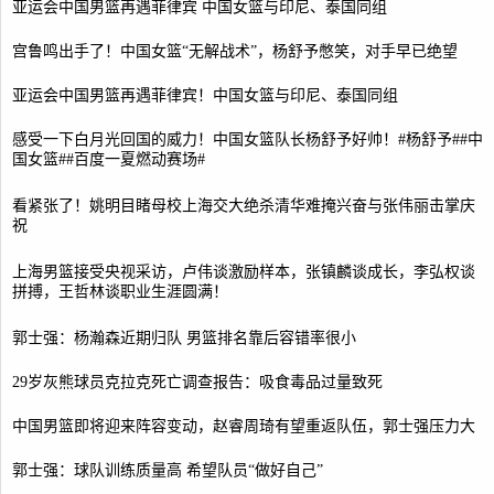
亚运会中国男篮再遇菲律宾 中国女篮与印尼、泰国同组
宫鲁鸣出手了！中国女篮“无解战术”，杨舒予憋笑，对手早已绝望
亚运会中国男篮再遇菲律宾！中国女篮与印尼、泰国同组
感受一下白月光回国的威力！中国女篮队长杨舒予好帅！#杨舒予##中
国女篮##百度一夏燃动赛场#
看紧张了！姚明目睹母校上海交大绝杀清华难掩兴奋与张伟丽击掌庆
祝
上海男篮接受央视采访，卢伟谈激励样本，张镇麟谈成长，李弘权谈
拼搏，王哲林谈职业生涯圆满！
郭士强：杨瀚森近期归队 男篮排名靠后容错率很小
29岁灰熊球员克拉克死亡调查报告：吸食毒品过量致死
中国男篮即将迎来阵容变动，赵睿周琦有望重返队伍，郭士强压力大
郭士强：球队训练质量高 希望队员“做好自己”