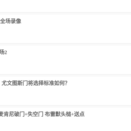
洛 全场录像
场2
，尤文图斯门将选择标准如何？
那亚 麦肯尼破门+失空门 布雷默头槌+送点