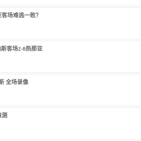
亚客场难逃一败？
内斯客场2-0热那亚
内斯 全场录像
难测