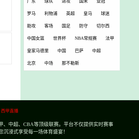
广东
球队
进攻
国米
亚冠
罗马
利物浦
英超
皇马
球迷
助攻
客场
国足
防守
切尔西
中国女篮
世界杯
NBA常规赛
法甲
皇家马德里
中国
巴萨
中超
北京
中场
那不勒斯
西甲直播
甲、中超、CBA等顶级联赛。平台不仅提供实时赛事
您沉浸式享受每一场体育盛宴！