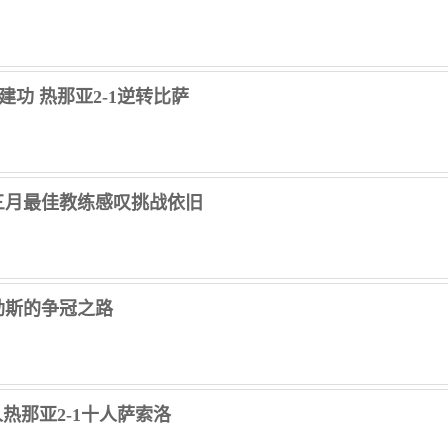
射建功 热那亚2-1逆转比萨
三月最佳教练感叹挑战依旧
勒斯的争冠之路
十人热那亚2-1十人萨索洛