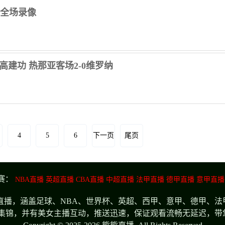
亚 全场录像
蒂高建功 热那亚客场2-0维罗纳
4
5
6
下一页
尾页
赛：
NBA直播
英超直播
CBA直播
中超直播
法甲直播
德甲直播
意甲直播
播，涵盖足球、NBA、世界杯、英超、西甲、意甲、德甲、法
集锦，并有美女主播互动，推送迅速，保证观看流畅无延迟，带