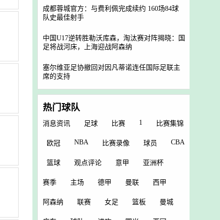
成都蓉城官方：与费利佩完成续约 160场84球
队史最佳射手
中国U17逆转胜勒沃库森，淘汰赛对阵揭晓：国
足将战河床，上海迎战阿森纳
塞尔维亚足协撤回对因凡蒂诺连任国际足联主
席的支持
热门球队
1
消息资讯
足球
比赛
比赛集锦
NBA
CBA
欧冠
比赛录像
球员
篮球
观点评论
意甲
亚洲杯
赛季
主场
德甲
曼联
西甲
阿森纳
联赛
女足
篮板
曼城