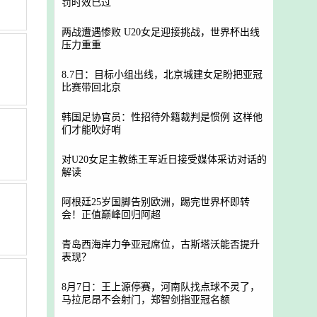
罚时效已过
两战遭遇惨败 U20女足迎接挑战，世界杯出线
压力重重
8.7日：目标小组出线，北京城建女足盼把亚冠
比赛带回北京
韩国足协官员：性招待外籍裁判是惯例 这样他
们才能吹好哨
对U20女足主教练王军近日接受媒体采访对话的
解读
阿根廷25岁国脚告别欧洲，踢完世界杯即转
会！正值巅峰回归阿超
青岛西海岸力争亚冠席位，古斯塔沃能否提升
表现？
8月7日：王上源停赛，河南队找点球不灵了，
马拉尼昂不会射门，郑智剑指亚冠名额