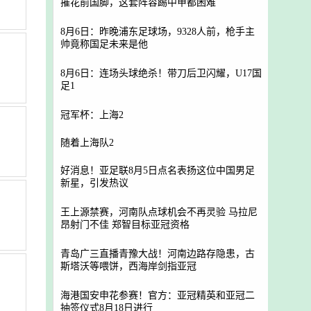
摧花前国脚，这套阵容踢中甲都困难
8月6日：昨晚浦东足球场，9328人前，枪手主
帅竟称国足未来是他
8月6日：连场头球绝杀！带刀后卫闪耀，U17国
足1
冠军杯：上海2
随着上海队2
好消息！亚足联8月5日点名表扬这位中国男足
新星，引发热议
王上源禁赛，河南队点球机会不再灵验 马拉尼
昂射门不佳 郑智目标亚冠资格
青岛广三直播青豫大战！河南边路存隐患，古
斯塔沃等喂饼，西海岸剑指亚冠
海港国安申花参赛！官方：亚冠精英和亚冠二
抽签仪式8月18日进行