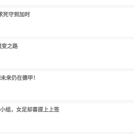
求死守到加时
蜕变之路
德未来仍在德甲！
亡小组，女足却喜提上上签