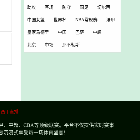
助攻
客场
防守
国足
切尔西
中国女篮
世界杯
NBA常规赛
法甲
皇家马德里
中国
巴萨
中超
北京
中场
那不勒斯
西甲直播
甲、中超、CBA等顶级联赛。平台不仅提供实时赛事
您沉浸式享受每一场体育盛宴！