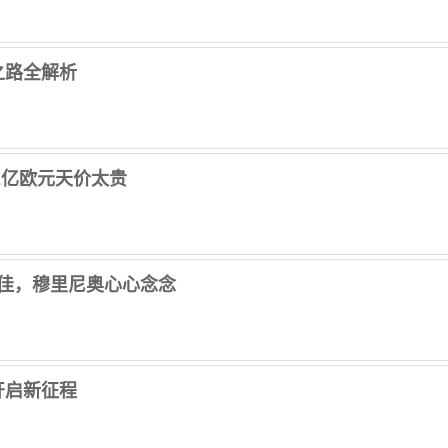
之路全解析
2亿欧元天价太贵
最佳，穆里尼奥心心念念
开启新征程