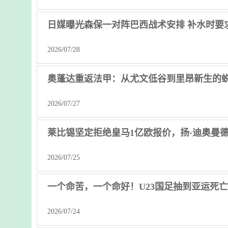
日媒曝光森保一对阵巴西战术安排 补水时要
2026/07/28
奥蓬达重返法甲：从尤文低谷到里昂新生的
2026/07/27
莱比锡坚定拒绝皇马1亿欧报价，扬·迪奥曼
2026/07/25
一个命苦，一个命好！U23国足抽到亚运死
2026/07/24