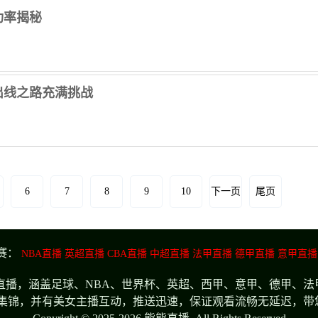
功率揭秘
出线之路充满挑战
6
7
8
9
10
下一页
尾页
赛：
NBA直播
英超直播
CBA直播
中超直播
法甲直播
德甲直播
意甲直播
播，涵盖足球、NBA、世界杯、英超、西甲、意甲、德甲、法
集锦，并有美女主播互动，推送迅速，保证观看流畅无延迟，带