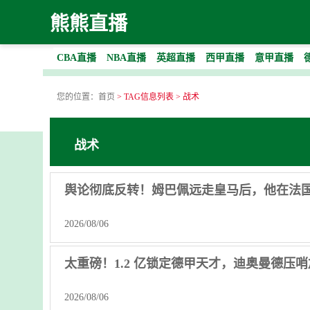
熊熊直播
CBA直播
NBA直播
英超直播
西甲直播
意甲直播
您的位置：
首页
> TAG信息列表 > 战术
战术
舆论彻底反转！姆巴佩远走皇马后，他在法
2026/08/06
太重磅！1.2 亿锁定德甲天才，迪奥曼德压
2026/08/06