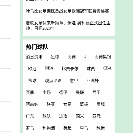
哈马比女足训练备战女足欧洲冠军联赛资格赛
曼联女足迎来新篇章：伊娃·奥利德正式出任主
帅，目标2028年
热门球队
1
消息资讯
足球
比赛
比赛集锦
NBA
CBA
欧冠
比赛录像
球员
篮球
观点评论
意甲
亚洲杯
赛季
主场
德甲
曼联
西甲
阿森纳
联赛
女足
篮板
曼城
广东
球队
进攻
国米
亚冠
罗马
利物浦
英超
皇马
球迷