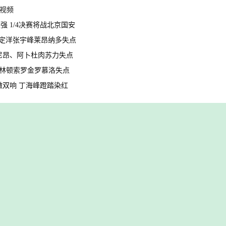
球视频
八强 1/4决赛将战北京国安
强 周定洋张宇峰莱昂纳多失点
马拉尼昂、阿卜杜肉苏力失点
 韦林顿索罗金罗慕洛失点
月徵双响 丁海峰蹬踏染红