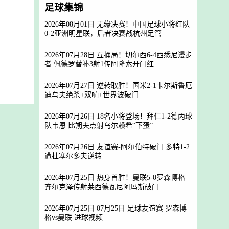
足球集锦
2026年08月01日 无缘决赛！中国足球小将红队
0-2亚洲明星联，后者决赛战杭州足管
2026年07月28日 互捅局！切尔西6-4西悉尼漫步
者 佩德罗替补3射1传阿隆索开门红
2026年07月27日 逆转取胜！国米2-1卡尔斯鲁厄
迪乌夫绝杀+双响+世界波破门
2026年07月26日 18名小将登场！拜仁1-2德丙球
队韦恩 比朔夫点射乌尔赖希“下蛋”
2026年07月26日 友谊赛-阿尔伯特破门 多特1-2
遭杜塞尔多夫逆转
2026年07月25日 热身首胜！曼联5-0罗森博格
齐尔克泽传射莱西德瓦尼阿玛斯破门
2026年07月25日 07月25日 足球友谊赛 罗森博
格vs曼联 进球视频