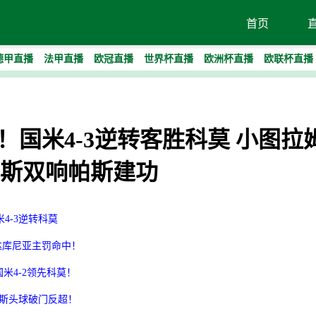
首页
德甲直播
法甲直播
欧冠直播
世界杯直播
欧洲杯直播
欧联杯直播
追四！国米4-3逆转客胜科莫 小图拉
斯双响帕斯建功
4-3逆转科莫
！达库尼亚主罚命中！
米4-2领先科莫！
里斯头球破门反超！