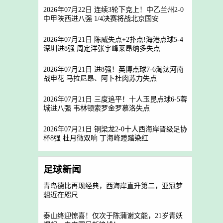
2026年07月22日 连续3轮下克上！中乙兰州2-0
中甲陕西进八强 1/4决赛将战北京国安
2026年07月21日 陈威失点+2扑点!海港点球5-4
深圳进8强 周定洋张宇峰莱昂纳多失点
2026年07月21日 进8强！英博点球7-6淘汰河南
战申花 马拉尼昂、阿卜杜肉苏力失点
2026年07月21日 三度追平！十人玉昆点球6-5蓉
城进八强 韦林顿索罗金罗慕洛失点
2026年07月21日 铜梁龙2-0十人西海岸晋级足协
杯8强 杜月徵双响 丁海峰蹬踏染红
足球新闻
青岛德比再现经典，西海岸直升第二，亚冠梦
想近在咫尺
泰山终迎惊喜！仅次于陈蒲谢文能，21岁青妖