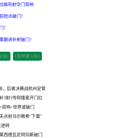
图拉姆吊射空门双响
门前抢点破门！
门！
瓦莱跟进补射破门！
足球]
[意甲第32轮]
明星联，后者决赛战杭州足管
罗替补3射1传阿隆索开门红
杀+双响+世界波破门
比朔夫点射乌尔赖希“下蛋”
夫逆转
传射莱西德瓦尼阿玛斯破门