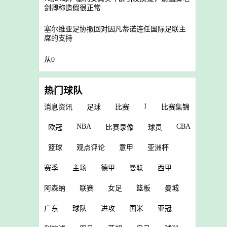
剑卿称造假很正常
塞尔维亚足协撤回对因凡蒂诺连任国际足联主
席的支持
从0
热门球队
1
消息资讯
足球
比赛
比赛集锦
NBA
CBA
欧冠
比赛录像
球员
篮球
观点评论
意甲
亚洲杯
赛季
主场
德甲
曼联
西甲
阿森纳
联赛
女足
篮板
曼城
广东
球队
进攻
国米
亚冠