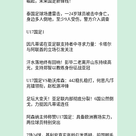
崛起，未来国足新锋线！
泰国足球场遭雷击，一24岁球员被击中身亡，
身边多人倒地，至少9人受伤，警方介入调查
U17国足1
因凡蒂诺在亚足联支持者中寻求力量：卡塔尔
与阿联酋的立场引发关注
汗水落地终有回响！彭毕二老离开山东持续高
光，支持郑智以教练身份征战亚冠
U17国足VS勒沃库森：442稳扎稳打，何思凡邝
兆镭领衔，赵松源冲锋
足坛大变天！亚足联内部彻底分裂！6国公然倒
戈，力挺因凡蒂诺连任
阿森纳主帅称赞U17国足：具备欧洲赛场实力，
两位球员特别突出
7场24球，基利安真实年龄引发质疑，前国脚毛