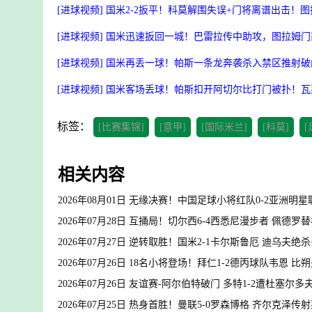
[进球视频] 国米2-2扳平！科莫解围失误+门将离谱出击！
[进球视频] 国米迅速扳回一城！巴雷拉传中助攻，图拉姆
[进球视频] 国米再丢一球！帕斯一条龙奔袭杀入禁区推射破
[进球视频] 国米客场丢球！帕斯扣开阿切尔比打门被扑！
标签：
[比赛集锦]
[意甲]
[国际米兰]
[科莫]
[
相关内容
2026年08月01日 无缘决赛！中国足球小将红队0-2亚洲
2026年07月28日 互捅局！切尔西6-4西悉尼漫步者 佩德
2026年07月27日 逆转取胜！国米2-1卡尔斯鲁厄 迪乌夫绝
2026年07月26日 18名小将登场！拜仁1-2德丙球队韦恩 
2026年07月26日 友谊赛-阿尔伯特破门 多特1-2遭杜塞尔多
2026年07月25日 热身首胜！曼联5-0罗森博格 齐尔克泽