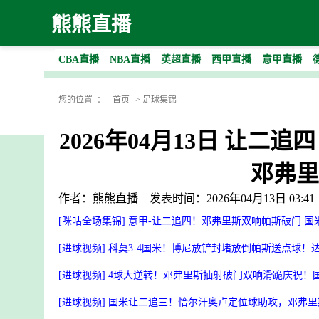
熊熊直播
CBA直播
NBA直播
英超直播
西甲直播
意甲直播
您的位置 ：
首页
>
足球集锦
2026年04月13日 让二
邓弗里
作者：熊熊直播
发表时间：2026年04月13日 03:41
[咪咕全场集锦] 意甲-让二追四！邓弗里斯双响帕斯破门 国米
[进球视频] 科莫3-4国米！博尼放铲封堵放倒帕斯送点球
[进球视频] 4球大逆转！邓弗里斯抽射破门双响滑跪庆祝！国
[进球视频] 国米让二追三！恰尔汗奥卢定位球助攻，邓弗