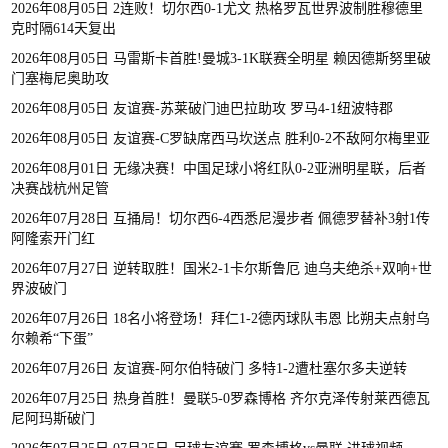
2026年08月05日 2连败！切尔西0-1尤文 热格罗瓦世界波制胜穆德里
克时隔614天复出
2026年08月05日 马雷斯卡首胜!曼城3-1K联赛全明星 赖因德斯努里破
门塞梅尼奥助攻
2026年08月05日 友谊赛-苏莱破门迪巴拉助攻 罗马4-1纽波特郡
2026年08月05日 友谊赛-C罗缺席西马坎送点 胜利0-2不敌阿尔梅里亚
2026年08月01日 无缘决赛！中国足球小将红队0-2亚洲明星联，后者
决赛战杭州足管
2026年07月28日 互捅局！切尔西6-4西悉尼漫步者 佩德罗替补3射1传
阿隆索开门红
2026年07月27日 逆转取胜！国米2-1卡尔斯鲁厄 迪乌夫绝杀+双响+世
界波破门
2026年07月26日 18名小将登场！拜仁1-2德丙球队韦恩 比朔夫点射乌
尔赖希“下蛋”
2026年07月26日 友谊赛-阿尔伯特破门 多特1-2遭杜塞尔多夫逆转
2026年07月25日 热身首胜！曼联5-0罗森博格 齐尔克泽传射莱西德瓦
尼阿玛斯破门