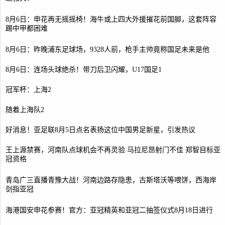
8月6日：申花再无摇摇椅！海牛或上四大外援摧花前国脚，这套阵容
踢中甲都困难
8月6日：昨晚浦东足球场，9328人前，枪手主帅竟称国足未来是他
8月6日：连场头球绝杀！带刀后卫闪耀，U17国足1
冠军杯：上海2
随着上海队2
好消息！亚足联8月5日点名表扬这位中国男足新星，引发热议
王上源禁赛，河南队点球机会不再灵验 马拉尼昂射门不佳 郑智目标亚
冠资格
青岛广三直播青豫大战！河南边路存隐患，古斯塔沃等喂饼，西海岸
剑指亚冠
海港国安申花参赛！官方：亚冠精英和亚冠二抽签仪式8月18日进行