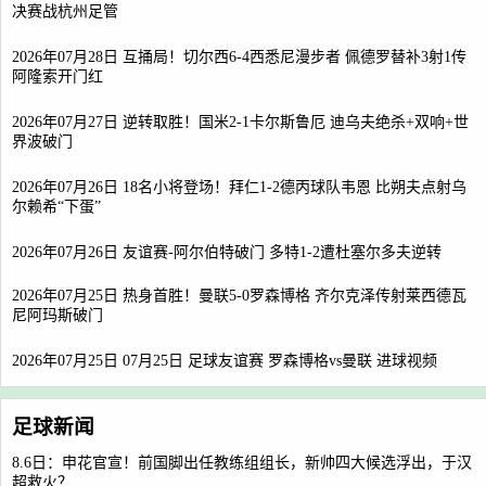
决赛战杭州足管
2026年07月28日 互捅局！切尔西6-4西悉尼漫步者 佩德罗替补3射1传
阿隆索开门红
2026年07月27日 逆转取胜！国米2-1卡尔斯鲁厄 迪乌夫绝杀+双响+世
界波破门
2026年07月26日 18名小将登场！拜仁1-2德丙球队韦恩 比朔夫点射乌
尔赖希“下蛋”
2026年07月26日 友谊赛-阿尔伯特破门 多特1-2遭杜塞尔多夫逆转
2026年07月25日 热身首胜！曼联5-0罗森博格 齐尔克泽传射莱西德瓦
尼阿玛斯破门
2026年07月25日 07月25日 足球友谊赛 罗森博格vs曼联 进球视频
足球新闻
8.6日：申花官宣！前国脚出任教练组组长，新帅四大候选浮出，于汉
超救火？