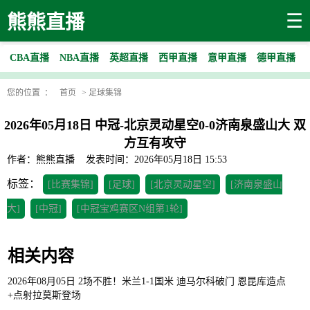
☰
熊熊直播
CBA直播
NBA直播
英超直播
西甲直播
意甲直播
德甲直播
您的位置 ：
首页
>
足球集锦
2026年05月18日 中冠-北京灵动星空0-0济南泉盛山大 双
方互有攻守
作者：熊熊直播
发表时间：2026年05月18日 15:53
标签：
[比赛集锦]
[足球]
[北京灵动星空]
[济南泉盛山
大]
[中冠]
[中冠宝鸡赛区N组第1轮]
相关内容
2026年08月05日 2场不胜！米兰1-1国米 迪马尔科破门 恩昆库造点
+点射拉莫斯登场