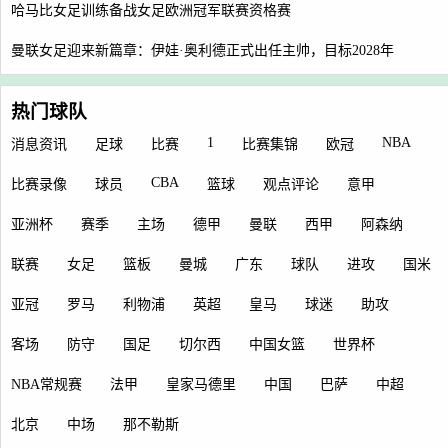
哈马比女足训练备战女足欧洲冠军联赛资格赛
曼联女足迎来新篇章：伊娃·奥利德正式出任主帅，目标2028年
热门球队
1
NBA
消息资讯
足球
比赛
比赛集锦
欧冠
CBA
比赛录像
球员
篮球
观点评论
意甲
亚洲杯
赛季
主场
德甲
曼联
西甲
阿森纳
联赛
女足
篮板
曼城
广东
球队
进攻
国米
亚冠
罗马
利物浦
英超
皇马
球迷
助攻
客场
防守
国足
切尔西
中国女篮
世界杯
NBA常规赛
法甲
皇家马德里
中国
巴萨
中超
北京
中场
那不勒斯