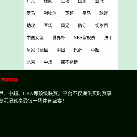
广东
球队
进攻
国米
亚冠
罗马
利物浦
英超
皇马
球迷
助攻
客场
国足
防守
切尔西
中国女篮
世界杯
NBA常规赛
法甲
皇家马德里
中国
巴萨
中超
北京
中场
那不勒斯
西甲直播
甲、中超、CBA等顶级联赛。平台不仅提供实时赛事
您沉浸式享受每一场体育盛宴！