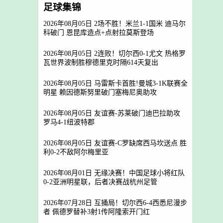
足球集锦
2026年08月05日 2场不胜！米兰1-1国米 迪马尔
科破门 恩昆库造点+点射拉莫斯登场
2026年08月05日 2连败！切尔西0-1尤文 热格罗
瓦世界波制胜穆德里克时隔614天复出
2026年08月05日 马雷斯卡首胜!曼城3-1K联赛全
明星 赖因德斯努里破门塞梅尼奥助攻
2026年08月05日 友谊赛-苏莱破门迪巴拉助攻
罗马4-1纽波特郡
2026年08月05日 友谊赛-C罗缺席西马坎送点 胜
利0-2不敌阿尔梅里亚
2026年08月01日 无缘决赛！中国足球小将红队
0-2亚洲明星联，后者决赛战杭州足管
2026年07月28日 互捅局！切尔西6-4西悉尼漫步
者 佩德罗替补3射1传阿隆索开门红