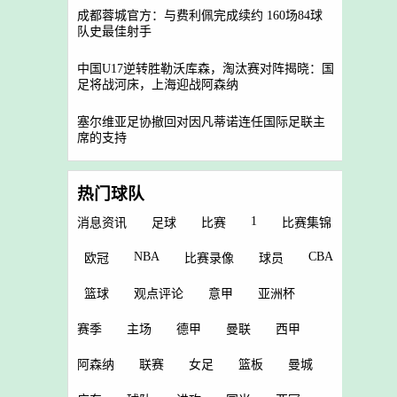
成都蓉城官方：与费利佩完成续约 160场84球
队史最佳射手
中国U17逆转胜勒沃库森，淘汰赛对阵揭晓：国
足将战河床，上海迎战阿森纳
塞尔维亚足协撤回对因凡蒂诺连任国际足联主
席的支持
热门球队
1
消息资讯
足球
比赛
比赛集锦
NBA
CBA
欧冠
比赛录像
球员
篮球
观点评论
意甲
亚洲杯
赛季
主场
德甲
曼联
西甲
阿森纳
联赛
女足
篮板
曼城