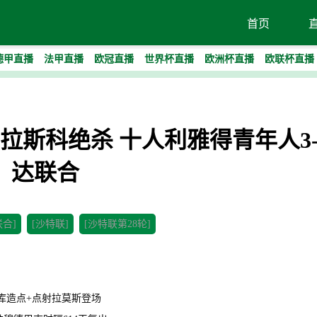
首页
德甲直播
法甲直播
欧冠直播
世界杯直播
欧洲杯直播
欧联杯直播
联-卡拉斯科绝杀 十人利雅得青年人3
达联合
联合]
[沙特联]
[沙特联第28轮]
恩昆库造点+点射拉莫斯登场