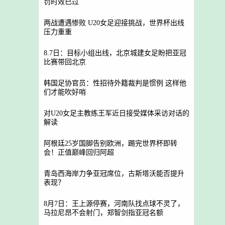
罚时效已过
两战遭遇惨败 U20女足迎接挑战，世界杯出线
压力重重
8.7日：目标小组出线，北京城建女足盼把亚冠
比赛带回北京
韩国足协官员：性招待外籍裁判是惯例 这样他
们才能吹好哨
对U20女足主教练王军近日接受媒体采访对话的
解读
阿根廷25岁国脚告别欧洲，踢完世界杯即转
会！正值巅峰回归阿超
青岛西海岸力争亚冠席位，古斯塔沃能否提升
表现？
8月7日：王上源停赛，河南队找点球不灵了，
马拉尼昂不会射门，郑智剑指亚冠名额