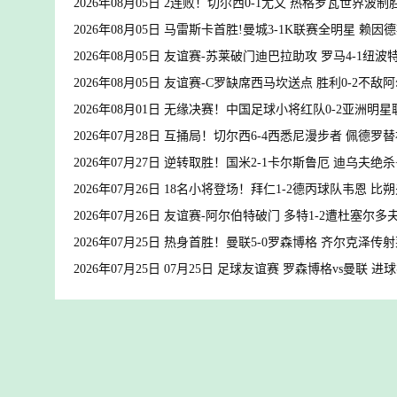
2026年08月05日 2连败！切尔西0-1尤文 热格罗瓦世界波
2026年08月05日 马雷斯卡首胜!曼城3-1K联赛全明星 
2026年08月05日 友谊赛-苏莱破门迪巴拉助攻 罗马4-1纽波
2026年08月05日 友谊赛-C罗缺席西马坎送点 胜利0-2不敌
2026年08月01日 无缘决赛！中国足球小将红队0-2亚洲
2026年07月28日 互捅局！切尔西6-4西悉尼漫步者 佩德
2026年07月27日 逆转取胜！国米2-1卡尔斯鲁厄 迪乌夫绝
2026年07月26日 18名小将登场！拜仁1-2德丙球队韦恩 
2026年07月26日 友谊赛-阿尔伯特破门 多特1-2遭杜塞尔多
2026年07月25日 热身首胜！曼联5-0罗森博格 齐尔克泽
2026年07月25日 07月25日 足球友谊赛 罗森博格vs曼联 进