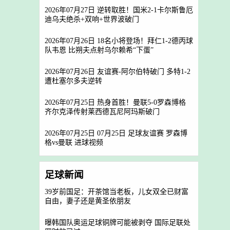
2026年07月27日 逆转取胜！国米2-1卡尔斯鲁厄
迪乌夫绝杀+双响+世界波破门
2026年07月26日 18名小将登场！拜仁1-2德丙球
队韦恩 比朔夫点射乌尔赖希“下蛋”
2026年07月26日 友谊赛-阿尔伯特破门 多特1-2
遭杜塞尔多夫逆转
2026年07月25日 热身首胜！曼联5-0罗森博格
齐尔克泽传射莱西德瓦尼阿玛斯破门
2026年07月25日 07月25日 足球友谊赛 罗森博
格vs曼联 进球视频
足球新闻
39岁前国足：开茶馆当老板，儿女双全已财富
自由，妻子还是黄圣依朋友
曝韩国队奥运足球铜牌可能被剥夺 国际足联处