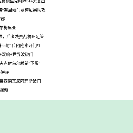
制胜穆德里克时隔614天复出
赖因德斯努里破门塞梅尼奥助攻
特郡
阿尔梅里亚
明星联，后者决赛战杭州足管
罗替补3射1传阿隆索开门红
杀+双响+世界波破门
比朔夫点射乌尔赖希“下蛋”
夫逆转
传射莱西德瓦尼阿玛斯破门
球视频