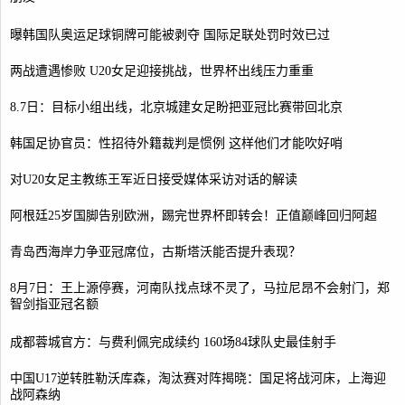
曝韩国队奥运足球铜牌可能被剥夺 国际足联处罚时效已过
两战遭遇惨败 U20女足迎接挑战，世界杯出线压力重重
8.7日：目标小组出线，北京城建女足盼把亚冠比赛带回北京
韩国足协官员：性招待外籍裁判是惯例 这样他们才能吹好哨
对U20女足主教练王军近日接受媒体采访对话的解读
阿根廷25岁国脚告别欧洲，踢完世界杯即转会！正值巅峰回归阿超
青岛西海岸力争亚冠席位，古斯塔沃能否提升表现？
8月7日：王上源停赛，河南队找点球不灵了，马拉尼昂不会射门，郑
智剑指亚冠名额
成都蓉城官方：与费利佩完成续约 160场84球队史最佳射手
中国U17逆转胜勒沃库森，淘汰赛对阵揭晓：国足将战河床，上海迎
战阿森纳