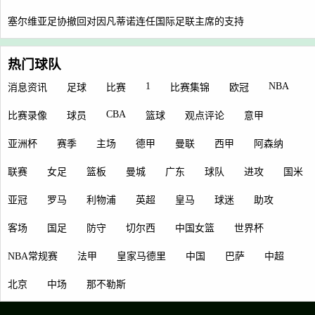
塞尔维亚足协撤回对因凡蒂诺连任国际足联主席的支持
热门球队
1
NBA
消息资讯
足球
比赛
比赛集锦
欧冠
CBA
比赛录像
球员
篮球
观点评论
意甲
亚洲杯
赛季
主场
德甲
曼联
西甲
阿森纳
联赛
女足
篮板
曼城
广东
球队
进攻
国米
亚冠
罗马
利物浦
英超
皇马
球迷
助攻
客场
国足
防守
切尔西
中国女篮
世界杯
NBA常规赛
法甲
皇家马德里
中国
巴萨
中超
北京
中场
那不勒斯