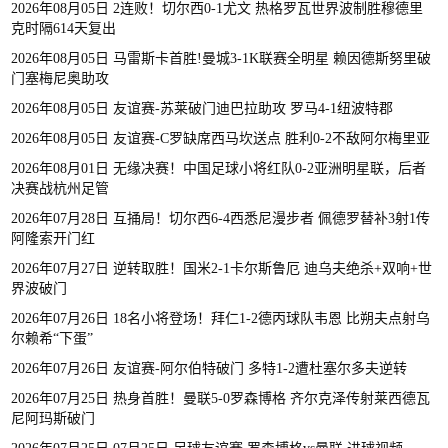
2026年08月05日 2连败！切尔西0-1尤文 热格罗瓦世界波制胜穆德里
克时隔614天复出
2026年08月05日 马雷斯卡首胜!曼城3-1K联赛全明星 赖因德斯努里破
门塞梅尼奥助攻
2026年08月05日 友谊赛-苏莱破门迪巴拉助攻 罗马4-1纽波特郡
2026年08月05日 友谊赛-C罗缺席西马坎送点 胜利0-2不敌阿尔梅里亚
2026年08月01日 无缘决赛！中国足球小将红队0-2亚洲明星联，后者
决赛战杭州足管
2026年07月28日 互捅局！切尔西6-4西悉尼漫步者 佩德罗替补3射1传
阿隆索开门红
2026年07月27日 逆转取胜！国米2-1卡尔斯鲁厄 迪乌夫绝杀+双响+世
界波破门
2026年07月26日 18名小将登场！拜仁1-2德丙球队韦恩 比朔夫点射乌
尔赖希“下蛋”
2026年07月26日 友谊赛-阿尔伯特破门 多特1-2遭杜塞尔多夫逆转
2026年07月25日 热身首胜！曼联5-0罗森博格 齐尔克泽传射莱西德瓦
尼阿玛斯破门