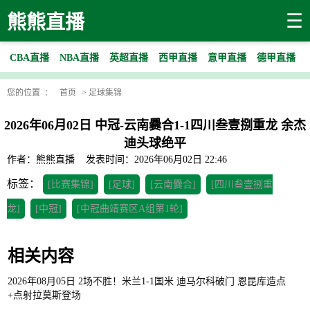
☰
熊熊直播
CBA直播
NBA直播
英超直播
西甲直播
意甲直播
德甲直播
您的位置 ：
首页
>
足球集锦
2026年06月02日 中冠-云南爨合1-1四川叁壹捌重龙 余杰
迪头球绝平
作者：熊熊直播
发表时间：2026年06月02日 22:46
标签：
[比赛集锦]
[足球]
[云南爨合]
[四川叁壹捌重
龙]
[中冠]
[中冠曲靖赛区A组第1轮]
相关内容
2026年08月05日 2场不胜！米兰1-1国米 迪马尔科破门 恩昆库造点
+点射拉莫斯登场