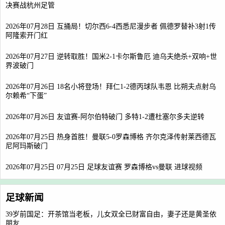
决赛战杭州足管
2026年07月28日 互捅局！切尔西6-4西悉尼漫步者 佩德罗替补3射1传
阿隆索开门红
2026年07月27日 逆转取胜！国米2-1卡尔斯鲁厄 迪乌夫绝杀+双响+世
界波破门
2026年07月26日 18名小将登场！拜仁1-2德丙球队韦恩 比朔夫点射乌
尔赖希“下蛋”
2026年07月26日 友谊赛-阿尔伯特破门 多特1-2遭杜塞尔多夫逆转
2026年07月25日 热身首胜！曼联5-0罗森博格 齐尔克泽传射莱西德瓦
尼阿玛斯破门
2026年07月25日 07月25日 足球友谊赛 罗森博格vs曼联 进球视频
足球新闻
39岁前国足：开茶馆当老板，儿女双全已财富自由，妻子还是黄圣依
朋友