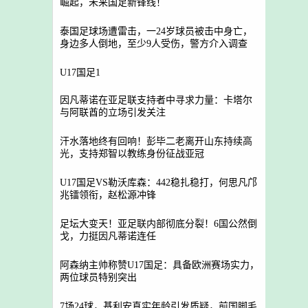
崛起，未来国足新锋线！
泰国足球场遭雷击，一24岁球员被击中身亡，
身边多人倒地，至少9人受伤，警方介入调查
U17国足1
因凡蒂诺在亚足联支持者中寻求力量：卡塔尔
与阿联酋的立场引发关注
汗水落地终有回响！彭毕二老离开山东持续高
光，支持郑智以教练身份征战亚冠
U17国足VS勒沃库森：442稳扎稳打，何思凡邝
兆镭领衔，赵松源冲锋
足坛大变天！亚足联内部彻底分裂！6国公然倒
戈，力挺因凡蒂诺连任
阿森纳主帅称赞U17国足：具备欧洲赛场实力，
两位球员特别突出
7场24球，基利安真实年龄引发质疑，前国脚毛