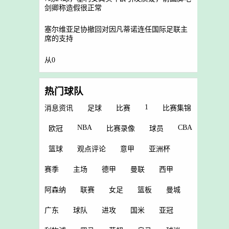
剑卿称造假很正常
塞尔维亚足协撤回对因凡蒂诺连任国际足联主
席的支持
从0
热门球队
1
消息资讯
足球
比赛
比赛集锦
NBA
CBA
欧冠
比赛录像
球员
篮球
观点评论
意甲
亚洲杯
赛季
主场
德甲
曼联
西甲
阿森纳
联赛
女足
篮板
曼城
广东
球队
进攻
国米
亚冠