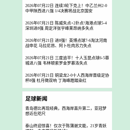
2026年07月22日 连续3轮下克上！中乙兰州2-0
中甲陕西进八强 1/4决赛将战北京国安
2026年07月21日 陈威失点+2扑点!海港点球5-4
深圳进8强 周定洋张宇峰莱昂纳多失点
2026年07月21日 进8强！英博点球7-6淘汰河南
战申花 马拉尼昂、阿卜杜肉苏力失点
2026年07月21日 三度追平！十人玉昆点球6-5蓉
城进八强 韦林顿索罗金罗慕洛失点
2026年07月21日 铜梁龙2-0十人西海岸晋级足协
杯8强 杜月徵双响 丁海峰蹬踏染红
足球新闻
青岛德比再现经典，西海岸直升第二，亚冠梦
想近在咫尺
泰山终迎惊喜！仅次于陈蒲谢文能，21岁青妖