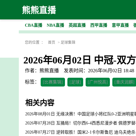
熊熊直播
CBA直播
NBA直播
英超直播
西甲直播
意甲直播
您的位置 ：
首页
>
足球集锦
2026年06月02日 中冠
作者：熊熊直播
发表时间：2026年06月02日 18:48
标签：
[比赛集锦]
[足球]
[广州悦高]
[重庆润麒]
相关内容
2026年08月01日 无缘决赛！中国足球小将红队0-2亚洲
2026年07月28日 互捅局！切尔西6-4西悉尼漫步者 佩德
2026年07月27日 逆转取胜！国米2-1卡尔斯鲁厄 迪乌夫绝