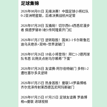
足球集锦
2026年08月01日 无缘决赛！中国足球小将红队
0-2亚洲明星联，后者决赛战杭州足管
2026年07月28日 互捅局！切尔西6-4西悉尼漫步
者 佩德罗替补3射1传阿隆索开门红
2026年07月27日 逆转取胜！国米2-1卡尔斯鲁厄
迪乌夫绝杀+双响+世界波破门
2026年07月26日 18名小将登场！拜仁1-2德丙球
队韦恩 比朔夫点射乌尔赖希“下蛋”
2026年07月26日 友谊赛-阿尔伯特破门 多特1-2
遭杜塞尔多夫逆转
2026年07月25日 热身首胜！曼联5-0罗森博格
齐尔克泽传射莱西德瓦尼阿玛斯破门
2026年07月25日 07月25日 足球友谊赛 罗森博
格vs曼联 进球视频