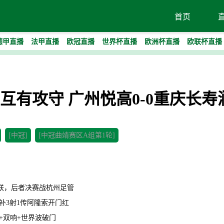
首页
德甲直播
法甲直播
欧冠直播
世界杯直播
欧洲杯直播
欧联杯直播
-双方互有攻守 广州悦高0-0重庆长
[中冠]
[中冠曲靖赛区A组第1轮]
明星联，后者决赛战杭州足管
罗替补3射1传阿隆索开门红
杀+双响+世界波破门