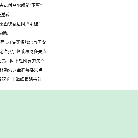
比朔夫点射乌尔赖希“下蛋”
夫逆转
传射莱西德瓦尼阿玛斯破门
球视频
八强 1/4决赛将战北京国安
强 周定洋张宇峰莱昂纳多失点
马拉尼昂、阿卜杜肉苏力失点
 韦林顿索罗金罗慕洛失点
月徵双响 丁海峰蹬踏染红