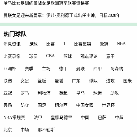
哈马比女足训练备战女足欧洲冠军联赛资格赛
曼联女足迎来新篇章：伊娃·奥利德正式出任主帅，目标2028年
热门球队
1
NBA
消息资讯
足球
比赛
比赛集锦
欧冠
CBA
比赛录像
球员
篮球
观点评论
意甲
亚洲杯
赛季
主场
德甲
曼联
西甲
阿森纳
联赛
女足
篮板
曼城
广东
球队
进攻
国米
亚冠
罗马
利物浦
英超
皇马
球迷
助攻
客场
防守
国足
切尔西
中国女篮
世界杯
NBA常规赛
法甲
皇家马德里
中国
巴萨
中超
北京
中场
那不勒斯