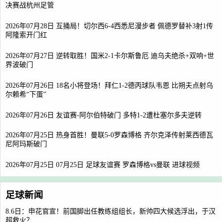
决赛战杭州足管
2026年07月28日 互捅局！切尔西6-4西悉尼漫步者 佩德罗替补3射1传
阿隆索开门红
2026年07月27日 逆转取胜！国米2-1卡尔斯鲁厄 迪乌夫绝杀+双响+世
界波破门
2026年07月26日 18名小将登场！拜仁1-2德丙球队韦恩 比朔夫点射乌
尔赖希“下蛋”
2026年07月26日 友谊赛-阿尔伯特破门 多特1-2遭杜塞尔多夫逆转
2026年07月25日 热身首胜！曼联5-0罗森博格 齐尔克泽传射莱西德瓦
尼阿玛斯破门
2026年07月25日 07月25日 足球友谊赛 罗森博格vs曼联 进球视频
足球新闻
8.6日：申花官宣！前国脚出任教练组组长，新帅四大候选浮出，于汉
超救火？