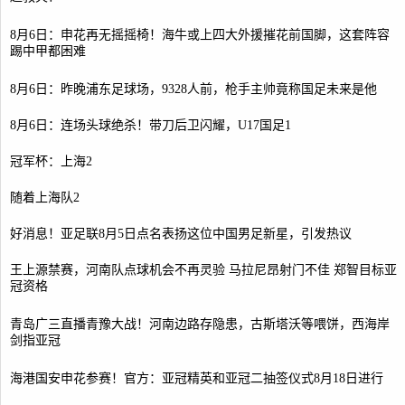
8月6日：申花再无摇摇椅！海牛或上四大外援摧花前国脚，这套阵容
踢中甲都困难
8月6日：昨晚浦东足球场，9328人前，枪手主帅竟称国足未来是他
8月6日：连场头球绝杀！带刀后卫闪耀，U17国足1
冠军杯：上海2
随着上海队2
好消息！亚足联8月5日点名表扬这位中国男足新星，引发热议
王上源禁赛，河南队点球机会不再灵验 马拉尼昂射门不佳 郑智目标亚
冠资格
青岛广三直播青豫大战！河南边路存隐患，古斯塔沃等喂饼，西海岸
剑指亚冠
海港国安申花参赛！官方：亚冠精英和亚冠二抽签仪式8月18日进行