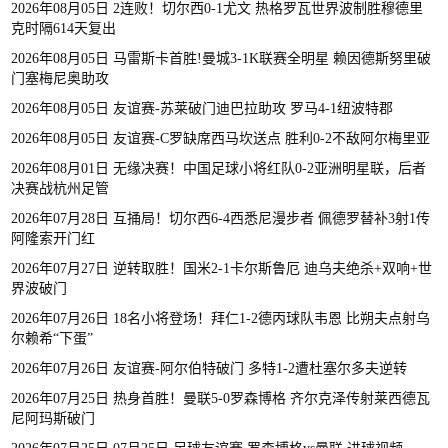
2026年08月05日 2连败！切尔西0-1尤文 热格罗瓦世界波制胜穆德里
克时隔614天复出
2026年08月05日 马雷斯卡首胜!曼城3-1K联赛全明星 赖因德斯努里破
门塞梅尼奥助攻
2026年08月05日 友谊赛-苏莱破门迪巴拉助攻 罗马4-1纽波特郡
2026年08月05日 友谊赛-C罗缺席西马坎送点 胜利0-2不敌阿尔梅里亚
2026年08月01日 无缘决赛！中国足球小将红队0-2亚洲明星联，后者
决赛战杭州足管
2026年07月28日 互捅局！切尔西6-4西悉尼漫步者 佩德罗替补3射1传
阿隆索开门红
2026年07月27日 逆转取胜！国米2-1卡尔斯鲁厄 迪乌夫绝杀+双响+世
界波破门
2026年07月26日 18名小将登场！拜仁1-2德丙球队韦恩 比朔夫点射乌
尔赖希“下蛋”
2026年07月26日 友谊赛-阿尔伯特破门 多特1-2遭杜塞尔多夫逆转
2026年07月25日 热身首胜！曼联5-0罗森博格 齐尔克泽传射莱西德瓦
尼阿玛斯破门