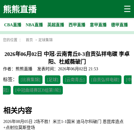
☰
熊熊直播
CBA直播
NBA直播
英超直播
西甲直播
意甲直播
德甲直播
您的位置 ：
首页
>
足球集锦
2026年06月02日 中冠-云南青丘0-3自贡弘祥电碳 李卓
阳、杜威薇破门
作者：熊熊直播
发表时间：2026年06月02日 21:53
标签：
[比赛集锦]
[足球]
[云南青丘]
[自贡弘祥电碳]
[中
冠]
[中冠曲靖赛区B组第1轮]
相关内容
2026年08月05日 2场不胜！米兰1-1国米 迪马尔科破门 恩昆库造点
+点射拉莫斯登场