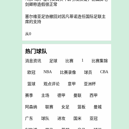
剑卿称造假很正常
塞尔维亚足协撤回对因凡蒂诺连任国际足联主
席的支持
从0
热门球队
1
消息资讯
足球
比赛
比赛集锦
NBA
CBA
欧冠
比赛录像
球员
篮球
观点评论
意甲
亚洲杯
赛季
主场
德甲
曼联
西甲
阿森纳
联赛
女足
篮板
曼城
广东
球队
进攻
国米
亚冠