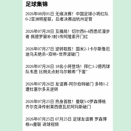
足球集锦
2026年08月01日 无缘决赛！中国足球小将红队
0-2亚洲明星联，后者决赛战杭州足管
2026年07月28日 互捅局！切尔西6-4西悉尼漫步
者 佩德罗替补3射1传阿隆索开门红
2026年07月27日 逆转取胜！国米2-1卡尔斯鲁厄
迪乌夫绝杀+双响+世界波破门
2026年07月26日 18名小将登场！拜仁1-2德丙球
队韦恩 比朔夫点射乌尔赖希“下蛋”
2026年07月26日 友谊赛-阿尔伯特破门 多特1-2
遭杜塞尔多夫逆转
2026年07月25日 热身首胜！曼联5-0罗森博格
齐尔克泽传射莱西德瓦尼阿玛斯破门
2026年07月25日 07月25日 足球友谊赛 罗森博
格vs曼联 进球视频