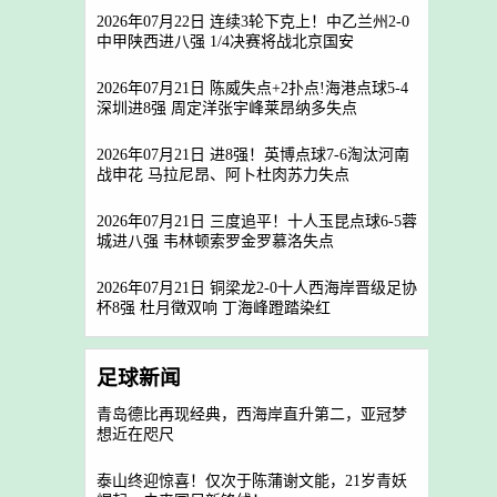
2026年07月22日 连续3轮下克上！中乙兰州2-0
中甲陕西进八强 1/4决赛将战北京国安
2026年07月21日 陈威失点+2扑点!海港点球5-4
深圳进8强 周定洋张宇峰莱昂纳多失点
2026年07月21日 进8强！英博点球7-6淘汰河南
战申花 马拉尼昂、阿卜杜肉苏力失点
2026年07月21日 三度追平！十人玉昆点球6-5蓉
城进八强 韦林顿索罗金罗慕洛失点
2026年07月21日 铜梁龙2-0十人西海岸晋级足协
杯8强 杜月徵双响 丁海峰蹬踏染红
足球新闻
青岛德比再现经典，西海岸直升第二，亚冠梦
想近在咫尺
泰山终迎惊喜！仅次于陈蒲谢文能，21岁青妖