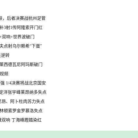
明星联，后者决赛战杭州足管
罗替补3射1传阿隆索开门红
杀+双响+世界波破门
比朔夫点射乌尔赖希“下蛋”
夫逆转
传射莱西德瓦尼阿玛斯破门
球视频
八强 1/4决赛将战北京国安
强 周定洋张宇峰莱昂纳多失点
马拉尼昂、阿卜杜肉苏力失点
 韦林顿索罗金罗慕洛失点
月徵双响 丁海峰蹬踏染红