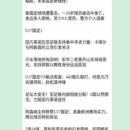
崛起，未来国足新锋线！
泰国足球场遭雷击，一24岁球员被击中身亡，
身边多人倒地，至少9人受伤，警方介入调查
U17国足1
因凡蒂诺在亚足联支持者中寻求力量：卡塔尔
与阿联酋的立场引发关注
汗水落地终有回响！彭毕二老离开山东持续高
光，支持郑智以教练身份征战亚冠
U17国足VS勒沃库森：442稳扎稳打，何思凡邝
兆镭领衔，赵松源冲锋
足坛大变天！亚足联内部彻底分裂！6国公然倒
戈，力挺因凡蒂诺连任
阿森纳主帅称赞U17国足：具备欧洲赛场实力，
两位球员特别突出
7场24球，基利安真实年龄引发质疑，前国脚毛