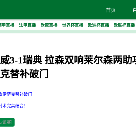
首页
德甲直播
法甲直播
欧冠直播
世界杯直播
欧洲杯直播
欧联杯直播
赛-挪威3-1瑞典 拉森双响莱尔森两
克替补破门
助攻伊萨克替补破门
射术完美结合！
友谊赛]