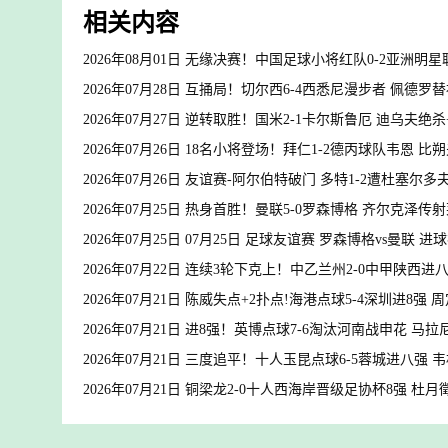
相关内容
2026年08月01日 无缘决赛！中国足球小将红队0-2亚洲
2026年07月28日 互捅局！切尔西6-4西悉尼漫步者 佩德
2026年07月27日 逆转取胜！国米2-1卡尔斯鲁厄 迪乌夫绝
2026年07月26日 18名小将登场！拜仁1-2德丙球队韦恩 
2026年07月26日 友谊赛-阿尔伯特破门 多特1-2遭杜塞尔多
2026年07月25日 热身首胜！曼联5-0罗森博格 齐尔克泽
2026年07月25日 07月25日 足球友谊赛 罗森博格vs曼联 进
2026年07月22日 连续3轮下克上！中乙兰州2-0中甲陕西进
2026年07月21日 陈威失点+2扑点!海港点球5-4深圳进8
2026年07月21日 进8强！英博点球7-6淘汰河南战申花 
2026年07月21日 三度追平！十人玉昆点球6-5蓉城进八强
2026年07月21日 铜梁龙2-0十人西海岸晋级足协杯8强 杜