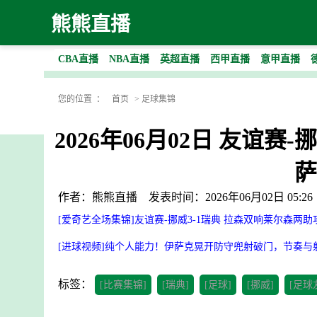
熊熊直播
CBA直播
NBA直播
英超直播
西甲直播
意甲直播
您的位置 ：
首页
>
足球集锦
2026年06月02日 友谊
萨
作者：熊熊直播
发表时间：2026年06月02日 05:26
[爱奇艺全场集锦]友谊赛-挪威3-1瑞典 拉森双响莱尔森两
[进球视频]纯个人能力！伊萨克晃开防守兜射破门，节奏与
标签：
[比赛集锦]
[瑞典]
[足球]
[挪威]
[足球