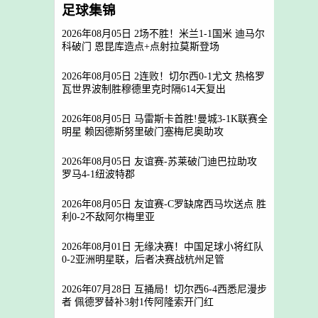
足球集锦
2026年08月05日 2场不胜！米兰1-1国米 迪马尔
科破门 恩昆库造点+点射拉莫斯登场
2026年08月05日 2连败！切尔西0-1尤文 热格罗
瓦世界波制胜穆德里克时隔614天复出
2026年08月05日 马雷斯卡首胜!曼城3-1K联赛全
明星 赖因德斯努里破门塞梅尼奥助攻
2026年08月05日 友谊赛-苏莱破门迪巴拉助攻
罗马4-1纽波特郡
2026年08月05日 友谊赛-C罗缺席西马坎送点 胜
利0-2不敌阿尔梅里亚
2026年08月01日 无缘决赛！中国足球小将红队
0-2亚洲明星联，后者决赛战杭州足管
2026年07月28日 互捅局！切尔西6-4西悉尼漫步
者 佩德罗替补3射1传阿隆索开门红