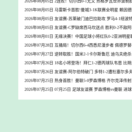
2026年08月05日 2连败！切尔西0-1尤文 热格罗瓦世界波
2026年08月05日 马雷斯卡首胜!曼城3-1K联赛全明星 
2026年08月05日 友谊赛-苏莱破门迪巴拉助攻 罗马4-1纽波
2026年08月05日 友谊赛-C罗缺席西马坎送点 胜利0-2不敌
2026年08月01日 无缘决赛！中国足球小将红队0-2亚洲
2026年07月28日 互捅局！切尔西6-4西悉尼漫步者 佩德
2026年07月27日 逆转取胜！国米2-1卡尔斯鲁厄 迪乌夫绝
2026年07月26日 18名小将登场！拜仁1-2德丙球队韦恩 
2026年07月26日 友谊赛-阿尔伯特破门 多特1-2遭杜塞尔多
2026年07月25日 热身首胜！曼联5-0罗森博格 齐尔克泽
2026年07月25日 07月25日 足球友谊赛 罗森博格vs曼联 进