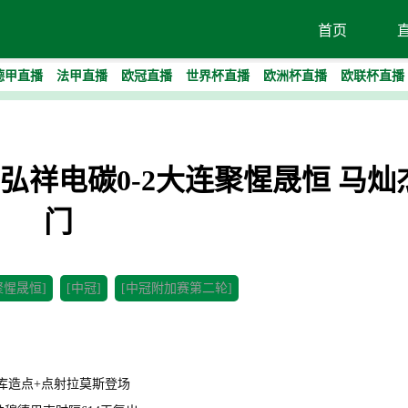
首页
德甲直播
法甲直播
欧冠直播
世界杯直播
欧洲杯直播
欧联杯直播
-自贡弘祥电碳0-2大连聚惺晟恒 马
门
聚惺晟恒]
[中冠]
[中冠附加赛第二轮]
恩昆库造点+点射拉莫斯登场