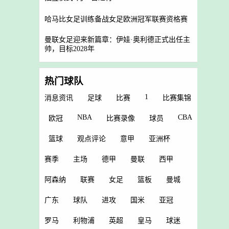
哈马比女足训练备战女足欧洲冠军联赛资格赛
曼联女足迎来新篇章：伊娃·奥利德正式出任主
帅，目标2028年
热门球队
1
消息资讯
足球
比赛
比赛集锦
NBA
CBA
欧冠
比赛录像
球员
篮球
观点评论
意甲
亚洲杯
赛季
主场
德甲
曼联
西甲
阿森纳
联赛
女足
篮板
曼城
广东
球队
进攻
国米
亚冠
罗马
利物浦
英超
皇马
球迷