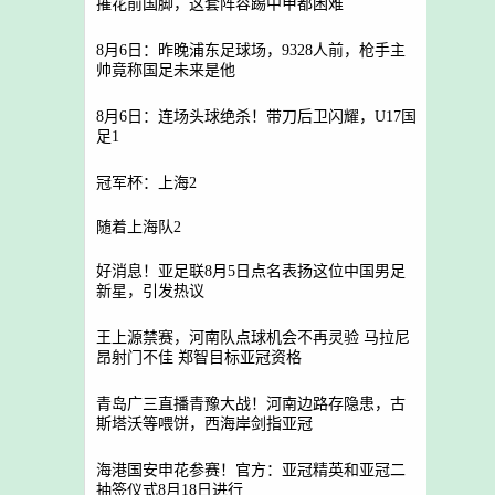
摧花前国脚，这套阵容踢中甲都困难
8月6日：昨晚浦东足球场，9328人前，枪手主
帅竟称国足未来是他
8月6日：连场头球绝杀！带刀后卫闪耀，U17国
足1
冠军杯：上海2
随着上海队2
好消息！亚足联8月5日点名表扬这位中国男足
新星，引发热议
王上源禁赛，河南队点球机会不再灵验 马拉尼
昂射门不佳 郑智目标亚冠资格
青岛广三直播青豫大战！河南边路存隐患，古
斯塔沃等喂饼，西海岸剑指亚冠
海港国安申花参赛！官方：亚冠精英和亚冠二
抽签仪式8月18日进行