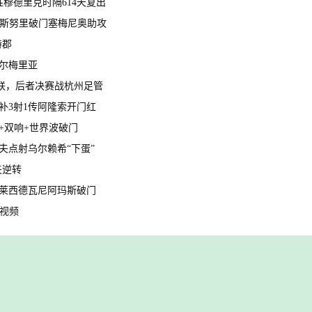
制胜穆德里克时隔614天复出
赖因德斯努里破门塞梅尼奥助攻
特郡
阿尔梅里亚
明星联，后者决赛战杭州足管
罗替补3射1传阿隆索开门红
杀+双响+世界波破门
比朔夫点射乌尔赖希“下蛋”
夫逆转
传射莱西德瓦尼阿玛斯破门
球视频