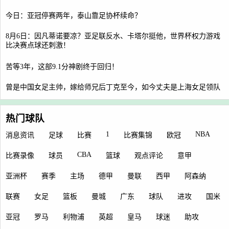
今日：亚冠停赛两年，泰山靠足协杯续命？
8月6日：因凡蒂诺要凉？亚足联反水、卡塔尔挺他，世界杯权力游戏
比决赛点球还刺激！
苦等3年，这部9.1分神剧终于回归！
曾是中国女足主帅，嫁给师兄后丁克至今，如今丈夫是上海女足领队
热门球队
1
NBA
消息资讯
足球
比赛
比赛集锦
欧冠
CBA
比赛录像
球员
篮球
观点评论
意甲
亚洲杯
赛季
主场
德甲
曼联
西甲
阿森纳
联赛
女足
篮板
曼城
广东
球队
进攻
国米
亚冠
罗马
利物浦
英超
皇马
球迷
助攻