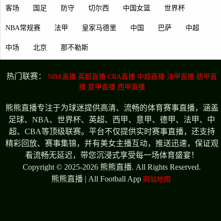
客场
国足
防守
切尔西
中国女篮
世界杯
NBA常规赛
法甲
皇家马德里
中国
巴萨
中超
中场
北京
那不勒斯
热门联赛：
NBA直播
英超直播
CBA直播
中超直播
法甲直播
德甲直
播
意甲直播
西甲直播
熊熊直播专注于为球迷提供高清、流畅的体育赛事直播，涵盖
足球、NBA、世界杯、英超、西甲、意甲、德甲、法甲、中
超、CBA等顶级联赛。平台不仅提供实时赛事直播，还支持
精彩回放、赛事集锦，并有美女主播互动，推送迅速，保证观
看流畅无延迟，带您沉浸式享受每一场体育盛宴！
Copyright © 2025-2026 熊熊直播. All Rights Reserved.
熊熊直播 | All Football App
网站地图