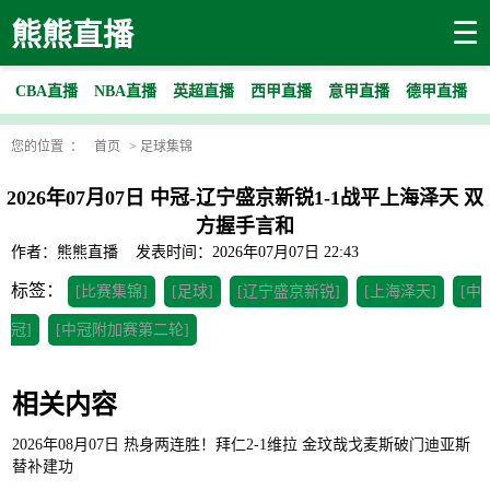
☰
熊熊直播
CBA直播
NBA直播
英超直播
西甲直播
意甲直播
德甲直播
您的位置 ：
首页
>
足球集锦
2026年07月07日 中冠-辽宁盛京新锐1-1战平上海泽天 双
方握手言和
作者：熊熊直播
发表时间：2026年07月07日 22:43
标签：
[比赛集锦]
[足球]
[辽宁盛京新锐]
[上海泽天]
[中
冠]
[中冠附加赛第二轮]
相关内容
2026年08月07日 热身两连胜！拜仁2-1维拉 金玟哉戈麦斯破门迪亚斯
替补建功