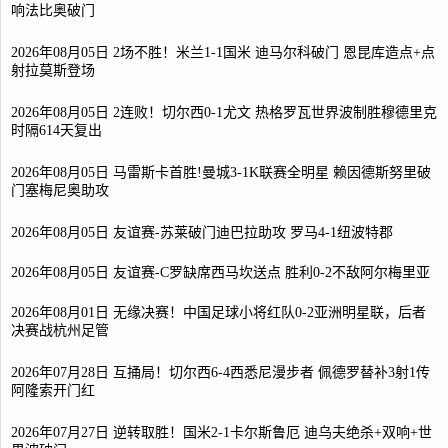
响法比奥破门
2026年08月05日 2场不胜！米兰1-1国米 迪马尔科破门 恩昆库造点+点
射拉莫斯登场
2026年08月05日 2连败！切尔西0-1尤文 热格罗瓦世界波制胜穆德里克
时隔614天复出
2026年08月05日 马雷斯卡首胜!曼城3-1K联赛全明星 赖因德斯努里破
门塞梅尼奥助攻
2026年08月05日 友谊赛-苏莱破门迪巴拉助攻 罗马4-1纽波特郡
2026年08月05日 友谊赛-C罗缺席西马坎送点 胜利0-2不敌阿尔梅里亚
2026年08月01日 无缘决赛！中国足球小将红队0-2亚洲明星联，后者
决赛战杭州足管
2026年07月28日 互捅局！切尔西6-4西悉尼漫步者 佩德罗替补3射1传
阿隆索开门红
2026年07月27日 逆转取胜！国米2-1卡尔斯鲁厄 迪乌夫绝杀+双响+世