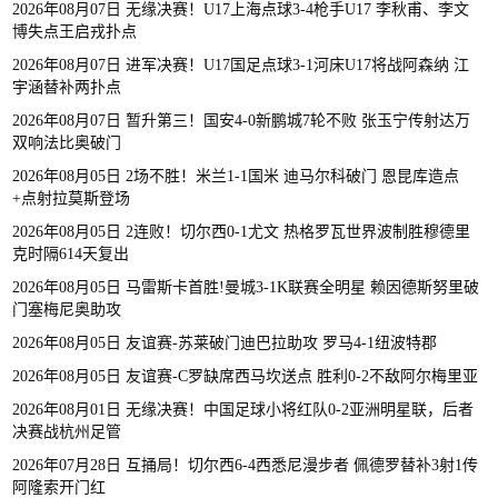
2026年08月07日 无缘决赛！U17上海点球3-4枪手U17 李秋甫、李文
博失点王启戎扑点
2026年08月07日 进军决赛！U17国足点球3-1河床U17将战阿森纳 江
宇涵替补两扑点
2026年08月07日 暂升第三！国安4-0新鹏城7轮不败 张玉宁传射达万
双响法比奥破门
2026年08月05日 2场不胜！米兰1-1国米 迪马尔科破门 恩昆库造点
+点射拉莫斯登场
2026年08月05日 2连败！切尔西0-1尤文 热格罗瓦世界波制胜穆德里
克时隔614天复出
2026年08月05日 马雷斯卡首胜!曼城3-1K联赛全明星 赖因德斯努里破
门塞梅尼奥助攻
2026年08月05日 友谊赛-苏莱破门迪巴拉助攻 罗马4-1纽波特郡
2026年08月05日 友谊赛-C罗缺席西马坎送点 胜利0-2不敌阿尔梅里亚
2026年08月01日 无缘决赛！中国足球小将红队0-2亚洲明星联，后者
决赛战杭州足管
2026年07月28日 互捅局！切尔西6-4西悉尼漫步者 佩德罗替补3射1传
阿隆索开门红