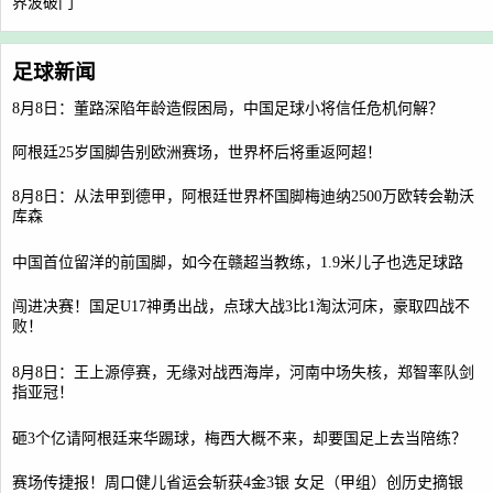
界波破门
足球新闻
8月8日：董路深陷年龄造假困局，中国足球小将信任危机何解？
阿根廷25岁国脚告别欧洲赛场，世界杯后将重返阿超！
8月8日：从法甲到德甲，阿根廷世界杯国脚梅迪纳2500万欧转会勒沃
库森
中国首位留洋的前国脚，如今在赣超当教练，1.9米儿子也选足球路
闯进决赛！国足U17神勇出战，点球大战3比1淘汰河床，豪取四战不
败！
8月8日：王上源停赛，无缘对战西海岸，河南中场失核，郑智率队剑
指亚冠！
砸3个亿请阿根廷来华踢球，梅西大概不来，却要国足上去当陪练？
赛场传捷报！周口健儿省运会斩获4金3银 女足（甲组）创历史摘银