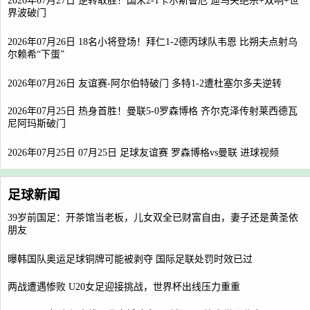
2026年07月27日 逆转取胜！国米2-1卡尔斯鲁厄 迪乌夫绝杀+双响+世
界波破门
2026年07月26日 18名小将登场！拜仁1-2德丙球队韦恩 比朔夫点射乌
尔赖希“下蛋”
2026年07月26日 友谊赛-阿尔伯特破门 多特1-2遭杜塞尔多夫逆转
2026年07月25日 热身首胜！曼联5-0罗森博格 齐尔克泽传射莱西德瓦
尼阿玛斯破门
2026年07月25日 07月25日 足球友谊赛 罗森博格vs曼联 进球视频
足球新闻
39岁前国足：开茶馆当老板，儿女双全已财富自由，妻子还是黄圣依
朋友
曝韩国队奥运足球铜牌可能被剥夺 国际足联处罚时效已过
两战遭遇惨败 U20女足迎接挑战，世界杯出线压力重重