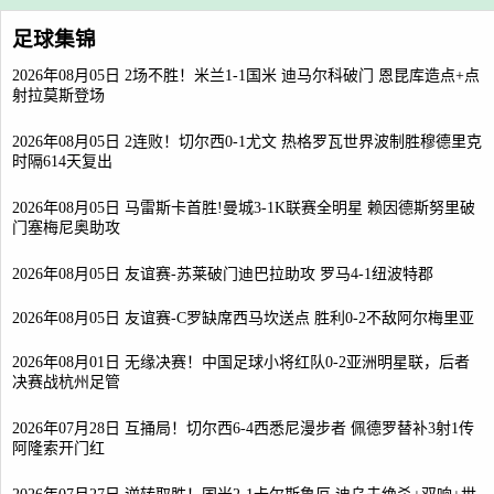
足球集锦
2026年08月05日 2场不胜！米兰1-1国米 迪马尔科破门 恩昆库造点+点
射拉莫斯登场
2026年08月05日 2连败！切尔西0-1尤文 热格罗瓦世界波制胜穆德里克
时隔614天复出
2026年08月05日 马雷斯卡首胜!曼城3-1K联赛全明星 赖因德斯努里破
门塞梅尼奥助攻
2026年08月05日 友谊赛-苏莱破门迪巴拉助攻 罗马4-1纽波特郡
2026年08月05日 友谊赛-C罗缺席西马坎送点 胜利0-2不敌阿尔梅里亚
2026年08月01日 无缘决赛！中国足球小将红队0-2亚洲明星联，后者
决赛战杭州足管
2026年07月28日 互捅局！切尔西6-4西悉尼漫步者 佩德罗替补3射1传
阿隆索开门红