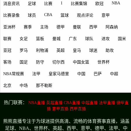
1
NBA
消息资讯
足球
比赛
比赛集锦
欧冠
CBA
比赛录像
球员
篮球
观点评论
意甲
亚洲杯
赛季
主场
德甲
曼联
西甲
阿森纳
联赛
女足
篮板
曼城
广东
球队
进攻
国米
亚冠
罗马
利物浦
英超
皇马
球迷
助攻
客场
国足
防守
切尔西
中国女篮
世界杯
NBA常规赛
法甲
皇家马德里
中国
巴萨
中超
北京
中场
那不勒斯
热门联赛：
NBA直播
英超直播
CBA直播
中超直播
法甲直播
德甲直
播
意甲直播
西甲直播
熊熊直播专注于为球迷提供高清、流畅的体育赛事直播，涵盖
足球、NBA、世界杯、英超、西甲、意甲、德甲、法甲、中