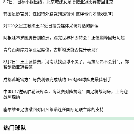
8.7日：目标小组出线，北京城建女足盼把亚冠比赛带回北京
韩国足协官员：性招待外籍裁判是惯例 这样他们才能吹好哨
对U20女足主教练王军近日接受媒体采访对话的解读
阿根廷25岁国脚告别欧洲，踢完世界杯即转会！正值巅峰回归阿超
青岛西海岸力争亚冠席位，古斯塔沃能否提升表现？
8月7日：王上源停赛，河南队找点球不灵了，马拉尼昂不会射门，郑
智剑指亚冠名额
成都蓉城官方：与费利佩完成续约 160场84球队史最佳射手
中国U17逆转胜勒沃库森，淘汰赛对阵揭晓：国足将战河床，上海迎
战阿森纳
塞尔维亚足协撤回对因凡蒂诺连任国际足联主席的支持
热门球队