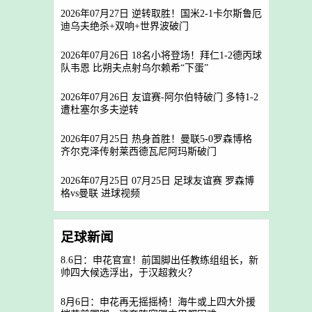
2026年07月27日 逆转取胜！国米2-1卡尔斯鲁厄
迪乌夫绝杀+双响+世界波破门
2026年07月26日 18名小将登场！拜仁1-2德丙球
队韦恩 比朔夫点射乌尔赖希“下蛋”
2026年07月26日 友谊赛-阿尔伯特破门 多特1-2
遭杜塞尔多夫逆转
2026年07月25日 热身首胜！曼联5-0罗森博格
齐尔克泽传射莱西德瓦尼阿玛斯破门
2026年07月25日 07月25日 足球友谊赛 罗森博
格vs曼联 进球视频
足球新闻
8.6日：申花官宣！前国脚出任教练组组长，新
帅四大候选浮出，于汉超救火？
8月6日：申花再无摇摇椅！海牛或上四大外援