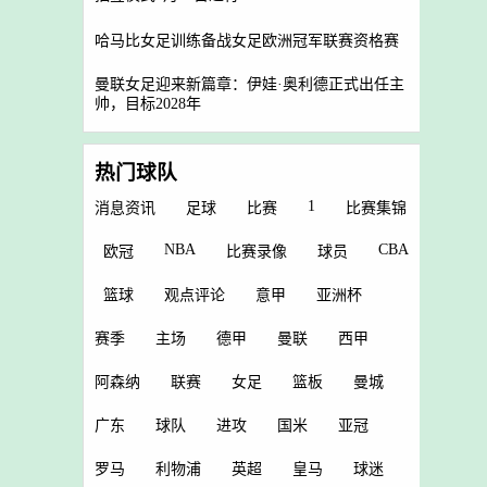
哈马比女足训练备战女足欧洲冠军联赛资格赛
曼联女足迎来新篇章：伊娃·奥利德正式出任主
帅，目标2028年
热门球队
1
消息资讯
足球
比赛
比赛集锦
NBA
CBA
欧冠
比赛录像
球员
篮球
观点评论
意甲
亚洲杯
赛季
主场
德甲
曼联
西甲
阿森纳
联赛
女足
篮板
曼城
广东
球队
进攻
国米
亚冠
罗马
利物浦
英超
皇马
球迷