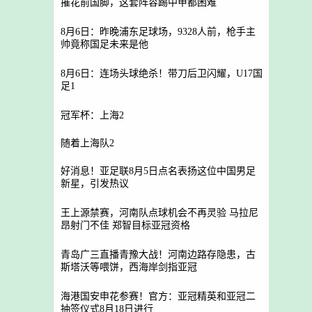
摧花前国脚，这套阵容踢中甲都困难
8月6日：昨晚浦东足球场，9328人前，枪手主
帅竟称国足未来是他
8月6日：连场头球绝杀！带刀后卫闪耀，U17国
足1
冠军杯：上海2
随着上海队2
好消息！亚足联8月5日点名表扬这位中国男足
新星，引发热议
王上源禁赛，河南队点球机会不再灵验 马拉尼
昂射门不佳 郑智目标亚冠资格
青岛广三直播青豫大战！河南边路存隐患，古
斯塔沃等喂饼，西海岸剑指亚冠
海港国安申花参赛！官方：亚冠精英和亚冠二
抽签仪式8月18日进行