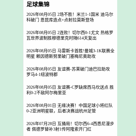
足球集锦
2026年08月05日 2场不胜！米兰1-1国米 迪马尔
科破门 恩昆库造点+点射拉莫斯登场
2026年08月05日 2连败！切尔西0-1尤文 热格罗
瓦世界波制胜穆德里克时隔614天复出
2026年08月05日 马雷斯卡首胜!曼城3-1K联赛全
明星 赖因德斯努里破门塞梅尼奥助攻
2026年08月05日 友谊赛-苏莱破门迪巴拉助攻
罗马4-1纽波特郡
2026年08月05日 友谊赛-C罗缺席西马坎送点 胜
利0-2不敌阿尔梅里亚
2026年08月01日 无缘决赛！中国足球小将红队
0-2亚洲明星联，后者决赛战杭州足管
2026年07月28日 互捅局！切尔西6-4西悉尼漫步
者 佩德罗替补3射1传阿隆索开门红