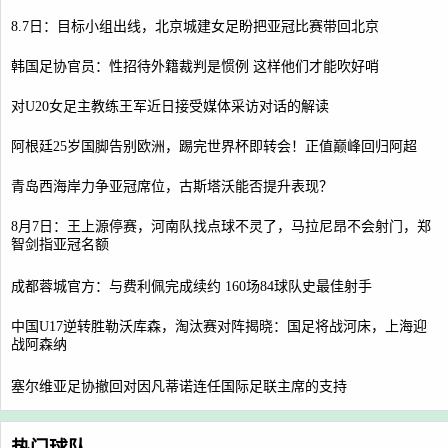
8.7日：目标小组出线，北京城建女足盼把亚冠比赛带回北京
韩国足协官员：性招待外籍裁判是惯例 这样他们才能吹好哨
对U20女足主教练王军近日接受媒体采访对话的解读
阿根廷25岁国脚告别欧洲，踢完世界杯即转会！正值巅峰回归阿超
青岛西海岸力争亚冠席位，古斯塔沃能否提升表现？
8月7日：王上源停赛，河南队找点球不灵了，马拉尼昂不会射门，郑
智剑指亚冠名额
成都蓉城官方：与费利佩完成续约 160场84球队史最佳射手
中国U17逆转胜勒沃库森，淘汰赛对阵揭晓：国足将战河床，上海迎
战阿森纳
塞尔维亚足协撤回对因凡蒂诺连任国际足联主席的支持
热门球队