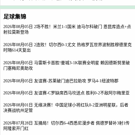
足球集锦
2026年08月05日 2场不胜！米兰1-1国米 迪马尔科破门 恩昆库造点+点
射拉莫斯登场
2026年08月05日 2连败！切尔西0-1尤文 热格罗瓦世界波制胜穆德里克
时隔614天复出
2026年08月05日 马雷斯卡首胜!曼城3-1K联赛全明星 赖因德斯努里破
门塞梅尼奥助攻
2026年08月05日 友谊赛-苏莱破门迪巴拉助攻 罗马4-1纽波特郡
2026年08月05日 友谊赛-C罗缺席西马坎送点 胜利0-2不敌阿尔梅里亚
2026年08月01日 无缘决赛！中国足球小将红队0-2亚洲明星联，后者
决赛战杭州足管
2026年07月28日 互捅局！切尔西6-4西悉尼漫步者 佩德罗替补3射1传
阿隆索开门红