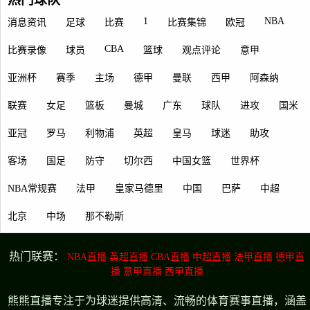
1
NBA
消息资讯
足球
比赛
比赛集锦
欧冠
CBA
比赛录像
球员
篮球
观点评论
意甲
亚洲杯
赛季
主场
德甲
曼联
西甲
阿森纳
联赛
女足
篮板
曼城
广东
球队
进攻
国米
亚冠
罗马
利物浦
英超
皇马
球迷
助攻
客场
国足
防守
切尔西
中国女篮
世界杯
NBA常规赛
法甲
皇家马德里
中国
巴萨
中超
北京
中场
那不勒斯
热门联赛：
NBA直播
英超直播
CBA直播
中超直播
法甲直播
德甲直
播
意甲直播
西甲直播
熊熊直播专注于为球迷提供高清、流畅的体育赛事直播，涵盖