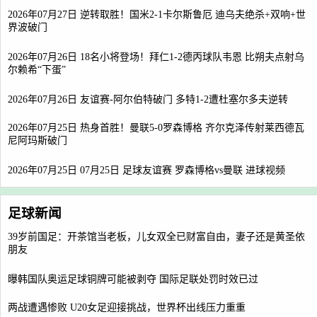
2026年07月27日 逆转取胜！国米2-1卡尔斯鲁厄 迪乌夫绝杀+双响+世
界波破门
2026年07月26日 18名小将登场！拜仁1-2德丙球队韦恩 比朔夫点射乌
尔赖希“下蛋”
2026年07月26日 友谊赛-阿尔伯特破门 多特1-2遭杜塞尔多夫逆转
2026年07月25日 热身首胜！曼联5-0罗森博格 齐尔克泽传射莱西德瓦
尼阿玛斯破门
2026年07月25日 07月25日 足球友谊赛 罗森博格vs曼联 进球视频
足球新闻
39岁前国足：开茶馆当老板，儿女双全已财富自由，妻子还是黄圣依
朋友
曝韩国队奥运足球铜牌可能被剥夺 国际足联处罚时效已过
两战遭遇惨败 U20女足迎接挑战，世界杯出线压力重重