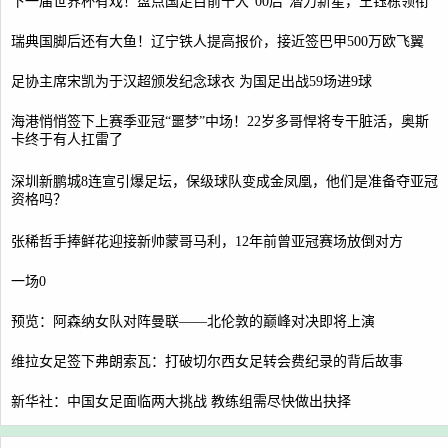
下一届世界杯有戏！盘点国足目前十大“00后”潜力新星，王钰栋领衔
瑞典国脚后还有大鱼！辽宁铁人提高报价，接近签巴甲500万欧飞翼
足协主席宋凯为于汉超颁发纪念球衣 为国足出战59场进9球
海港悄悄签下上赛季亚冠“噩梦”中场！22岁多哥悍将专干脏活，奥斯
卡终于有人扛雷了
深圳新鹏城8连宣引爆足坛，保级球队变成金凤凰，他们是准备夺亚冠
资格吗？
张稀哲手捧鲜花迎接新帅蒙哥马利，12年前曾亚冠赛场放倒对方
一场0
预览：阿森纳女队对阵曼联——北伦敦的巅峰对决即将上演
维拉女足签下弗朗索瓦：打破切尔西女足转会费纪录的背后故事
新华社：中国女足面临两大挑战 教练组需尽快做出抉择