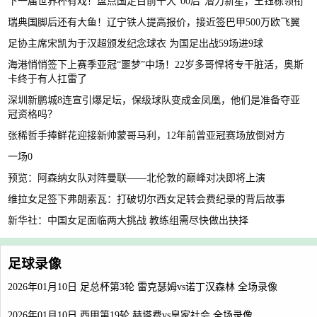
下一届世界杯有戏！盘点国足目前十大“00后”潜力新星，王钰栋领衔
瑞典国脚后还有大鱼！辽宁铁人提高报价，接近签巴甲500万欧飞翼
足协主席宋凯为于汉超颁发纪念球衣 为国足出战59场进9球
海港悄悄签下上赛季亚冠“噩梦”中场！22岁多哥悍将专干脏活，奥斯
卡终于有人扛雷了
深圳新鹏城8连宣引爆足坛，保级球队变成金凤凰，他们是准备夺亚
冠资格吗？
张稀哲手捧鲜花迎接新帅蒙哥马利，12年前曾亚冠赛场放倒对方
一场0
预览：阿森纳女队对阵曼联——北伦敦的巅峰对决即将上演
维拉女足签下弗朗索瓦：打破切尔西女足转会费纪录的背后故事
新华社：中国女足面临两大挑战 教练组需尽快做出抉择
足球录像
2026年01月10日 足总杯第3轮 雷克瑟姆vs诺丁汉森林 全场录像
2026年01月10日 西甲第19轮 赫塔费vs皇家社会 全场录像