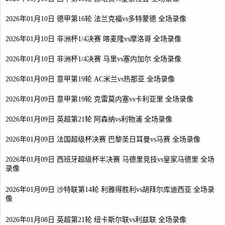
2026年01月10日 德甲第16轮 法兰克福vs多特蒙德 全场录像
2026年01月10日 非洲杯1/4决赛 喀麦隆vs摩洛哥 全场录像
2026年01月10日 非洲杯1/4决赛 马里vs塞内加尔 全场录像
2026年01月09日 意甲第19轮 AC米兰vs热那亚 全场录像
2026年01月09日 意甲第19轮 克雷莫内塞vs卡利亚里 全场录像
2026年01月09日 英超第21轮 阿森纳vs利物浦 全场录像
2026年01月09日 法国超级杯决赛 巴黎圣日耳曼vs马赛 全场录像
2026年01月09日 西班牙超级杯半决赛 马德里竞技vs皇家马德里 全场
录像
2026年01月09日 沙特联第14轮 利雅得胜利vs胡拜尔库迪西亚 全场录
像
2026年01月08日 英超第21轮 纽卡斯尔联vs利兹联 全场录像