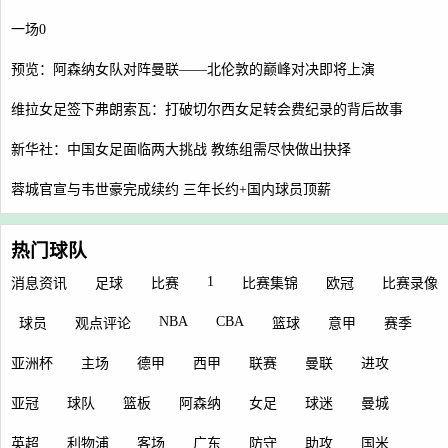
一场0
预览：阿森纳女队对阵曼联——北伦敦的巅峰对决即将上演
维拉女足签下弗朗索瓦：打破切尔西女足转会费纪录的背后故事
新华社：中国女足面临两大挑战 教练组需尽快做出抉择
蓉城官宣与韦世豪完成续约 三年长约+国内球员顶薪
热门球队
1
消息资讯
足球
比赛
比赛集锦
欧冠
比赛录像
NBA
CBA
球员
观点评论
篮球
意甲
赛季
亚洲杯
主场
德甲
西甲
联赛
曼联
进攻
亚冠
球队
篮板
阿森纳
女足
球迷
曼城
英超
利物浦
客场
广东
防守
助攻
国米