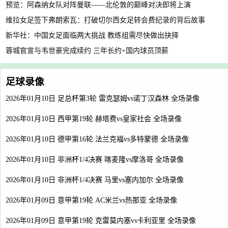
预览：阿森纳女队对阵曼联——北伦敦的巅峰对决即将上演
维拉女足签下弗朗索瓦：打破切尔西女足转会费纪录的背后故事
新华社：中国女足面临两大挑战 教练组需尽快做出抉择
蓉城官宣与韦世豪完成续约 三年长约+国内球员顶薪
足球录像
2026年01月10日 足总杯第3轮 雷克瑟姆vs诺丁汉森林 全场录像
2026年01月10日 西甲第19轮 赫塔费vs皇家社会 全场录像
2026年01月10日 德甲第16轮 法兰克福vs多特蒙德 全场录像
2026年01月10日 非洲杯1/4决赛 喀麦隆vs摩洛哥 全场录像
2026年01月10日 非洲杯1/4决赛 马里vs塞内加尔 全场录像
2026年01月09日 意甲第19轮 AC米兰vs热那亚 全场录像
2026年01月09日 意甲第19轮 克雷莫内塞vs卡利亚里 全场录像