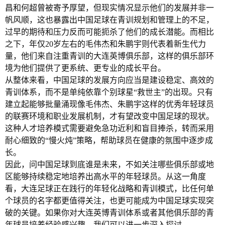
昌和何超曾被寄予厚望，但现实情况显示他们的发展并非一
帆风顺，这也暴露出中国足球在青训规划和管理上的不足，
过早的期待和压力反而可能扼杀了他们的成长潜能。而相比
之下，年仅20岁左右的毛伟杰和朱鹏宇则代表着新生代力
量，他们来自注重青训的大连英博俱乐部，这样的俱乐部环
境为他们提供了更系统、更专业的成长平台。
从整体来看，中国足球的发展方向应当是建设稳定、高效的
青训体系，而不是单纯依靠个别球星“救世主”的出现。只有
建立起能够批量涌现像毛伟杰、朱鹏宇这样的优秀年轻球员
的联赛环境和职业发展机制，才有望改变中国足球的现状。
这种人才培养模式需要避免急功近利和盲目捧杀，转而采用
耐心细致的“慢火炖”策略，帮助球员在健康的氛围中逐步成
长。
因此，问中国足球到底谁是未来，不如关注哪些俱乐部或地
区能够持续稳定地培养出高水平的年轻球员。从这一角度
看，大连足球正在践行的年轻化战略和青训模式，比任何单
个球员的名字都更值得关注，也更可能成为中国足球实现突
破的关键。如果你对大连英博青训体系或者其他俱乐部的青
年球员培养经验感兴趣，我们可以进一步深入探讨。