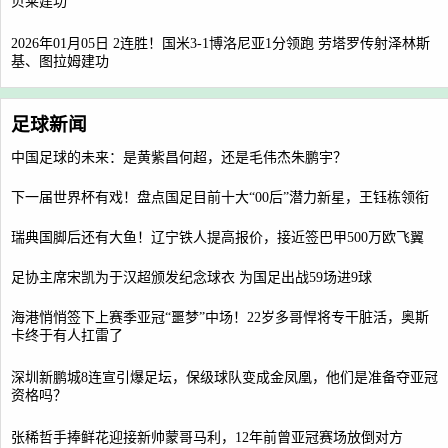
贝莱建功
2026年01月05日 2连胜！国米3-1博洛尼亚1分领跑 劳塔罗传射泽林斯
基、图拉姆建功
足球新闻
中国足球的未来：是黄紫昌何超，还是毛伟杰朱鹏宇？
下一届世界杯有戏！盘点国足目前十大“00后”潜力新星，王钰栋领衔
瑞典国脚后还有大鱼！辽宁铁人提高报价，接近签巴甲500万欧飞翼
足协主席宋凯为于汉超颁发纪念球衣 为国足出战59场进9球
海港悄悄签下上赛季亚冠“噩梦”中场！22岁多哥悍将专干脏活，奥斯
卡终于有人扛雷了
深圳新鹏城8连宣引爆足坛，保级球队变成金凤凰，他们是准备夺亚冠
资格吗？
张稀哲手捧鲜花迎接新帅蒙哥马利，12年前曾亚冠赛场放倒对方