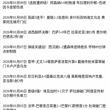
2026年01月09日 5连胜遭终结！阿森纳0-0利物浦 布拉德利中框+伤退
因卡皮耶伤退
2026年01月08日 英超3连平！曼联2-2伯恩利 舍什科双响海文乌龙 弗
莱彻无缘开门红
2026年01月08日 进西超杯决赛！巴萨5-0毕巴 拉菲尼亚2射1传 费尔明
巴德吉2传1射
2026年01月07日 保级关键战！西汉姆1-2遭森林逆转绝杀 怀特89分钟
点射制胜
2026年01月07日 意甲-尤文3-0客胜萨索洛暂升第4 戴维传射米雷蒂破
门卡卢卢造乌龙
2026年01月06日 尼日利亚4-0莫桑比克进八强 奥斯梅恩双响卢克曼、
亚当斯1射2传
2026年01月06日 晋级8强！埃及加时3-1贝宁 萨拉赫破门阿提亚传射
马尔穆什失单刀
2026年01月05日 法甲-巴黎圣日耳曼2-1巴黎FC距榜首1分 杜埃破门登