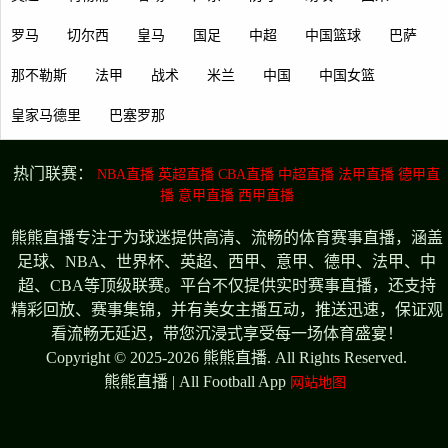
罗马
切尔西
皇马
国足
中超
中国篮球
巴萨
那不勒斯
法甲
战术
米兰
中国
中国女篮
皇家马德里
巴塞罗那
热门联赛：
NBA直播
英超直播
CBA直播
中超直播
法甲直播
德甲直
播
意甲直播
西甲直播
熊熊直播专注于为球迷提供高清、流畅的体育赛事直播，涵盖
足球、NBA、世界杯、英超、西甲、意甲、德甲、法甲、中
超、CBA等顶级联赛。平台不仅提供实时赛事直播，还支持
精彩回放、赛事集锦，并有美女主播互动，推送迅速，保证观
看流畅无延迟，带您沉浸式享受每一场体育盛宴！
Copyright © 2025-2026 熊熊直播. All Rights Reserved.
熊熊直播 | All Football App
网站地图