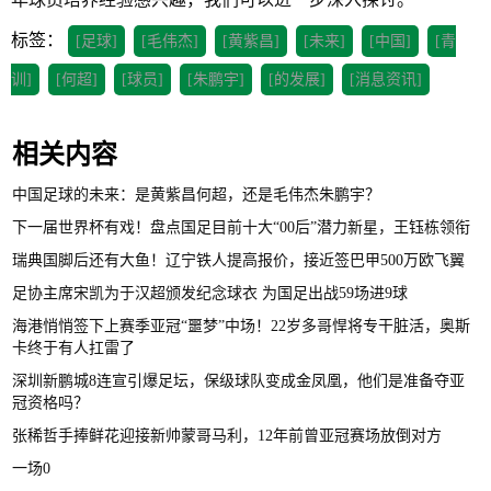
标签：
[足球]
[毛伟杰]
[黄紫昌]
[未来]
[中国]
[青
训]
[何超]
[球员]
[朱鹏宇]
[的发展]
[消息资讯]
相关内容
中国足球的未来：是黄紫昌何超，还是毛伟杰朱鹏宇？
下一届世界杯有戏！盘点国足目前十大“00后”潜力新星，王钰栋领衔
瑞典国脚后还有大鱼！辽宁铁人提高报价，接近签巴甲500万欧飞翼
足协主席宋凯为于汉超颁发纪念球衣 为国足出战59场进9球
海港悄悄签下上赛季亚冠“噩梦”中场！22岁多哥悍将专干脏活，奥斯
卡终于有人扛雷了
深圳新鹏城8连宣引爆足坛，保级球队变成金凤凰，他们是准备夺亚
冠资格吗？
张稀哲手捧鲜花迎接新帅蒙哥马利，12年前曾亚冠赛场放倒对方
一场0