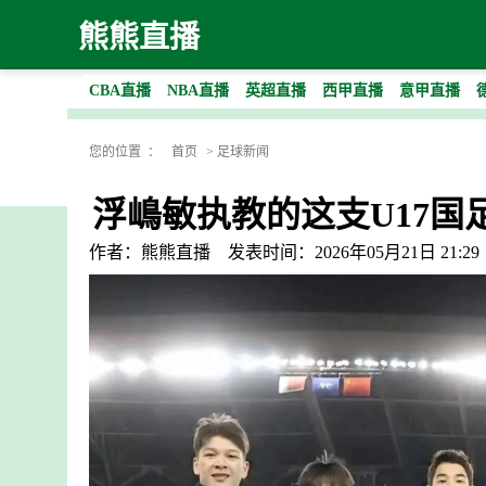
熊熊直播
CBA直播
NBA直播
英超直播
西甲直播
意甲直播
您的位置 ：
首页
>
足球新闻
浮嶋敏执教的这支U17
作者：熊熊直播
发表时间：2026年05月21日 21:29