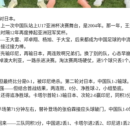
国对日本。
上一次中国队站上U17亚洲杯决赛舞台，是2004年。那一年，
时隔12年再度捧起亚洲冠军奖杯。
——王大雷、邓卓翔、杨旭、于大宝，后来都成为中国足球的中
子接过接力棒。
赛先输印尼，再输日本，两连败啊兄弟们。换了别的队，心态早
0干掉澳大利亚，一路杀进决赛。淘汰赛两场硬仗，进5个球只丢1个
，但最终比分是0-1，被印尼绝杀。第二轮对日本，中国队1-2输球
强——但结合首战结果，两连败、0分、净胜球-2，小组垫底。
得追净胜球。卡塔尔首轮1-3输日本、次轮2-0赢印尼，同积3
下半场第71分钟左右，替补登场的张伯霖接应头球破门，中国队1-
来——三队同积3分，中国进2丢1、卡塔尔进2丢2、印尼进1丢