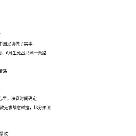
？
中国足协做了实事
援，6月生死战只剩一条路
董路
决
心里，决赛时间确定
欲无求战意碰撞，比分预测
原惜败