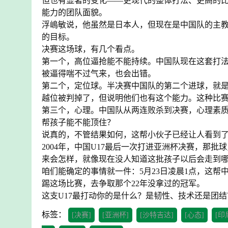
但也有显著的变化——更现代的整体打法、更高的
能力的团队面貌。
浮嶋敏说，他虽然是日本人，但现在是中国队的主
的目标。
决赛这场球，有几个看点。
第一个，高位逼抢能不能持续。中国队现在这套打法
被逼得喘不过气来，也会出错。
第二个，定位球。半决赛中国队的第二个进球，就
越位被判掉了，但说明他们也有这个能力。这种比
第三个，心理。中国队从两连败杀到决赛，心理素质
帮孩子能不能顶住？
说真的，不管结果如何，这帮小伙子已经让人看到
2004年，中国U17最后一次打进亚洲杯决赛，那
来会怎样，就像现在没人知道这批孩子以后会走到
咱们能确定的事情就一件：5月23日凌晨1点，这
踢这场比赛，去争取那个22年没拿过的冠军。
这支U17最打动你的是什么？是韧性、技术还是团
标签：
[决赛]
[亚洲杯]
[沙特吉达]
[心态]
[印