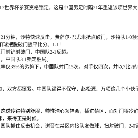
17世界杯参赛资格锁定，这是中国男足时隔21年重返该项世界大
21分钟，沙特快速反击，费萨尔·巴尤米抢点破门，沙特队1-0领
球摆脱破门扳平比分。1-1！
门前铲射破门，中国队2-1反超。
中国队3-1锁定胜局。
仅35%的劣势下，中国队射门15次，对手仅四次，并以7比2
场0-0，双方都挺紧。中国队踢得不保守，赵松源、万项这几个小伙
。这球传得特别舒服，帅惟浩心领神会，插进禁区，面对门将冷
球，来得正是时候。
国队抓住反击机会，谢晋在禁区内接队友做球，扫射破门，2-0