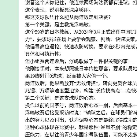
谢晋这个人你记住，他连续两场淘汰赛都有进球。
这个表现，说明板凳深度够用。
那这支球队凭什么能从两连败走到决赛？
第一个关键，是主教练浮嶋敏。
这个59岁的日本教练，从2024年3月正式出任中国
力”，要求球员在场上要学会观察、判断、快速决策
他倡导高位逼抢、快速攻防转换，要求在8秒内完成，
具体和可执行性。
但小组赛两连败后，浮嶋敏做了一件很关键的事—
他刚接手时，本来想照搬日本传控那套，要求队员地
果19脚射门0进球，反而被人家偷一个。
两连败后，他果断放弃“无效传控”，转向更契合球员
兆镭、万项等速度型边锋，构建“长传找高点 二点快
第二个关键，是这支球队的心态。
换作以前的国字号，两连败后心态一崩，后面基本
浮嶋敏赛后接受采访时说：“输球之后，在球员们的
出的努力以及付出，认为调整心态是最终取得成功
这种心态体现在比赛中，就是那种“逆风不崩”的稳
压能力，在以往的青少年国字号队伍里，可能不太