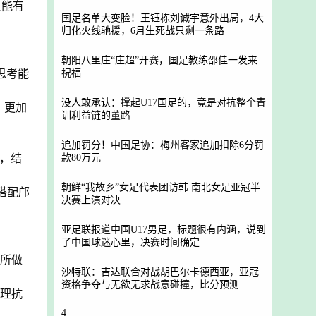
员能有
国足名单大变脸！王钰栋刘诚宇意外出局，4大
归化火线驰援，6月生死战只剩一条路
朝阳八里庄“庄超”开赛，国足教练邵佳一发来
思考能
祝福
没人敢承认：撑起U17国足的，竟是对抗整个青
，更加
训利益链的董路
追加罚分！中国足协：梅州客家追加扣除6分罚
，结
款80万元
朝鲜“我故乡”女足代表团访韩 南北女足亚冠半
搭配邝
决赛上演对决
亚足联报道中国U17男足，标题很有内涵，说到
了中国球迷心里，决赛时间确定
此所做
沙特联：吉达联合对战胡巴尔卡德西亚，亚冠
资格争夺与无欲无求战意碰撞，比分预测
心理抗
4