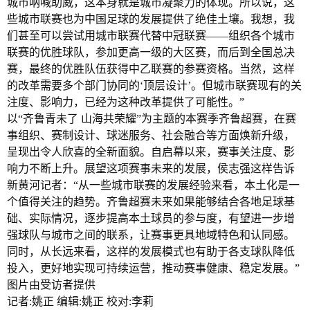
城市呐喊助威，这本身就是城市凝聚力的体现。所以说，这
些城市联赛也为中国足球的发展提供了绝佳土壤。我想，我
们甚至可以尝试用城市联赛代替中冠联赛——组织各个城市
联赛的优胜球队，参加更高一级的大区赛，而后到全国总决
赛，最终的优胜队伍获得中乙联赛的参赛资格。当然，这样
的改革需要多个部门协同的‘顶层设计’。但城市联赛现有的关
注度、影响力，已经为这种改革提供了可能性。”
以“齐鲁青未了 山海共荣耀”为主题的本赛季齐鲁超赛，在赛
事组织、赛制设计、球迷服务、社会融合等方面焕新升级，
呈现出令人欣喜的全新面貌。自启幕以来，赛事关注度、影
响力不断上升。展望这项赛事未来的发展，侯志强这样告诉
新黄河记者：“从一些城市联赛的发展经验来看，本土化是一
个值得关注的趋势。齐鲁超赛未来如果能够结合各地足球基
础、实际情况，逐步提高本土球员的参与度，有望进一步增
强球队与城市之间的联系，让赛事更具地域特色和认同感。
同时，从长远来看，这样的发展模式也有助于各支球队降低
投入，更好地实现可持续运营，推动赛事健康、稳定发展。”
图片由受访者提供
记者:姚正 编辑:姚正 校对:李莉