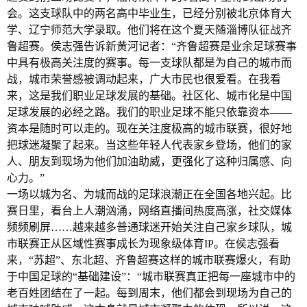
会。这支球队中的两名高中毕业生，已经分别被北京体育大
学、辽宁师范大学录取。他们将在这个夏天随淄博队征战齐
鲁超赛。侯志强告诉新黄河记者：“齐鲁超赛是业余足球赛事
中具有极高关注度的赛事。每一支球队都是为自己的城市而
战，城市荣誉感被调动起来，广大市民也很爱看。在我看
来，这是我们职业足球发展的基础。社区化、城市化是中国
足球发展的必经之路。我们的职业足球不能只依靠资本——
资本是随时可以走的。现在关注度极高的城市联赛，很好地
把球迷凝聚了起来。当这些年轻人代表家乡登场，他们的家
人、朋友到现场为他们加油助威，更强化了这种归属感、向
心力。”
一场以城为名、为城而战的足球浪潮正在全国各地兴起。比
赛日里，看台上人潮汹涌，网络直播间热度高涨，社交媒体
频频刷屏……越来越多普通球迷开始关注自己家乡球队，城
市联赛正从区域性赛事成长为现象级体育IP。在侯志强看
来，“苏超”、东北超、齐鲁超赛这样的城市联赛爆火，有助
于中国足球的“基础建设”：“城市联赛真正把每一座城市中的
老百姓团结在了一起。每到周末，他们都会到现场为自己的