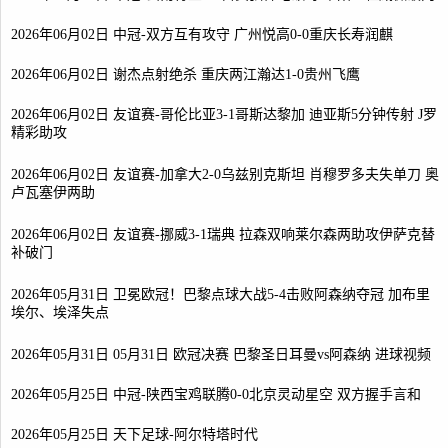
2026年06月02日 中冠-双方互有攻守 广州悦高0-0重庆长寿润麒
2026年06月02日 谢杰点射绝杀 重庆两江瀚达1-0贵州飞鹰
2026年06月02日 友谊赛-哥伦比亚3-1哥斯达黎加 迪亚斯5分钟传射 J罗
精彩助攻
2026年06月02日 友谊赛-加拿大2-0乌兹别克斯坦 肖穆罗多夫失单刀 奥
卢瓦塞伊两助
2026年06月02日 友谊赛-挪威3-1瑞典 拉森双响莱尔森两助攻伊萨克替
补破门
2026年05月31日 卫冕欧冠！巴黎点球大战5-4击败阿森纳夺冠 加布里
埃尔、埃泽失点
2026年05月31日 05月31日 欧冠决赛 巴黎圣日耳曼vs阿森纳 进球视频
2026年05月25日 中冠-陕西宝鸡联腾0-0北京灵动星空 双方握手言和
2026年05月25日 天下足球-阿尔特塔时代