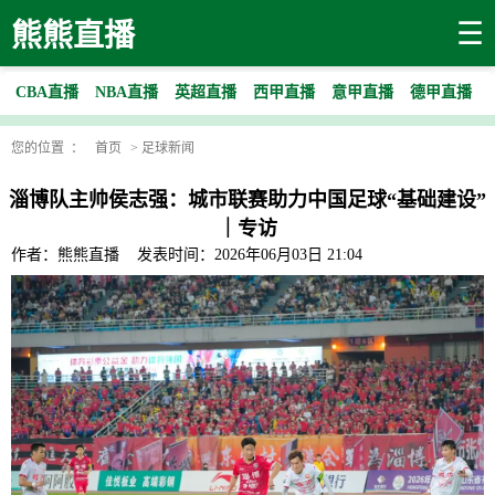
☰
熊熊直播
CBA直播
NBA直播
英超直播
西甲直播
意甲直播
德甲直播
您的位置 ：
首页
>
足球新闻
淄博队主帅侯志强：城市联赛助力中国足球“基础建设”
｜专访
作者：熊熊直播
发表时间：2026年06月03日 21:04