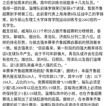
之后参加周末的比赛。周中的训练也就能来十几名队员。”
值得一提的是，淄博队前锋李锦荣已斩获4个进球，暂居齐鲁
超赛射手榜第三位。此前曾代表上海海港B队征战中乙的李锦
荣，如今是山东理工大学体育学院运动训练专业2402班的一
名学生。
截至目前，威海队以13个积分占据齐鲁超赛积分榜榜首，泰
安队、聊城队、烟台队、青岛队、济南队分列二至六位。这
样的排名形势，与侯志强本赛季齐鲁超赛启幕前的预测基本
一致。侯志强表示：“目前看来，第一阶段的四强大概率将在
这6支球队中产生。由于平均年龄偏大，青岛队或许会在后程
有些吃力。潍坊队、滨州队、日照队、菏泽队以及我们淄博
队，这5支球队具备冲击八强的实力。”
本赛季齐鲁超赛赛场掀起“青春风暴”。据统计，本届齐鲁超
赛共报名球员628人，平均年龄23.7岁，其中19岁（含）以下
194人，占比约31%。竞赛规程新增“U19政策”，每队必须至
少报5名2008年以后出生的U19球员，且每场比赛场上必须始
终保持至少1名U19球员。淄博队阵中的小将，也在齐鲁超赛
赛场上展现出了足球起源地的底蕴。据统计，在本赛季齐鲁
超赛的前三场比赛中，淄博队阵中的6名高中生得到出场机