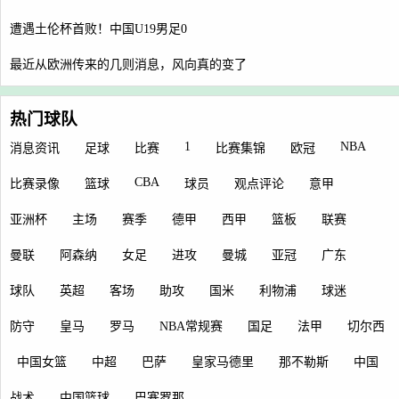
遭遇土伦杯首败！中国U19男足0
最近从欧洲传来的几则消息，风向真的变了
热门球队
1
NBA
消息资讯
足球
比赛
比赛集锦
欧冠
CBA
比赛录像
篮球
球员
观点评论
意甲
亚洲杯
主场
赛季
德甲
西甲
篮板
联赛
曼联
阿森纳
女足
进攻
曼城
亚冠
广东
球队
英超
客场
助攻
国米
利物浦
球迷
防守
皇马
罗马
NBA常规赛
国足
法甲
切尔西
中国女篮
中超
巴萨
皇家马德里
那不勒斯
中国
战术
中国篮球
巴塞罗那