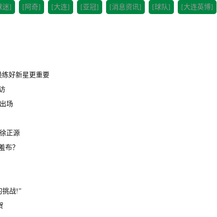
球迷]
[阿奇]
[大连]
[亚冠]
[消息资讯]
[球队]
[大连英博]
换练好新星更重要
访
出场
徐正源
羞布？
挑战!”
贺