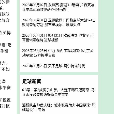
彭的情
2026年06月02日 友谊赛-挪威3-1瑞典 拉森双响
单。
莱尔森两助攻伊萨克替补破门
着球队
2026年05月31日 卫冕欧冠！巴黎点球大战5-4击
为阵容
败阿森纳夺冠 加布里埃尔、埃泽失点
连英博
2026年05月31日 05月31日 欧冠决赛 巴黎圣日
耳曼vs阿森纳 进球视频
着“吃
2026年05月25日 中冠-陕西宝鸡联腾0-0北京灵
对手研
动星空 双方握手言和
财力，
2026年05月25日 天下足球-阿尔特塔时代
，不如
足球新闻
的潜
水平赛
6.3号：第2成烫手山芋，大连不踢亚冠阿奇+马
莱莱没必要换练好新星更重要
和位置
淄博队主帅侯志强：城市联赛助力中国足球“基
度对抗
础建设”｜专访