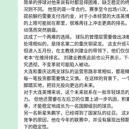
简单的停球对他来说有时都显得困难，缺乏稳定的终
况则不同。 他签的是一年合约，赛季至今出场15次
提前解约需要支付违约金，对于小本经营的大连英博
的上限可能就在那里，很难再往上冲击更高的排名。
动荡而突然崩盘。
这成了一个两难的选择。 球队的管理层需要做出决
处境相似的，是排名第二的重庆铜梁龙。 这支升班
但进入五月份，在主教练刘建业的带领下，他们仅仅
老本”在维持排名。 刘建业教练此前也公开表示，
究透彻，不变革就可能陷入被动。
大连和重庆这两支球队的运营思路非常相似，都是精
每一笔投资都需要慎之又慎。 在这样的背景下，一
脚踏实地，把目光投向更远的未来。
对于大连英博来说，这个未来就系在一批年轻球员的
力。 但他还需要在左后卫的位置上进一步巩固，积
季，才能稳定地成长为一名国脚级别的球员。
另一名新星朱鹏宇，已经得到了国家队的征召。 这
竞争的原因，他在今年的联赛中，并没有展现出预期
下的稳定性。