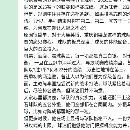
根据最新的亚冠联赛名额分配规则，2026/27赛季
据的是2025赛季的联赛和杯赛成绩。 这意味着，2
但是，规则中往往存在递补条款。 如果排名靠前的
伍。 所以，半程结束时排在第二、第三，就等于一
耀，为何现在却让人避之不及？
原因很简单，对于大连英博、重庆铜梁龙这样的球队
赛的魔鬼赛程。 球队的板凳深度、球员的体能储备
巨大的资金投入。
机票、酒店、赢球奖金，每一项都是真金白银。 对
衡。 一旦在亚冠中消耗过大，导致联赛成绩崩盘，
队以7胜1平7负积22分的战绩，历史性地排在第三。
赛季初的两连败，曾让人以为他们要为保级苦战。 
而，主教练李国旭尝试新的战术打法，球队紧接着就
后，尽管排名很高，但球迷们并不满意。
大家心里都清楚，球队的真实实力，可能还配不上这
看球队的五名外援，他们全部都在合同期内。 外援
球，比如对阵成都蓉城的那一粒。
但更多时候，他在场上显得与球队格格不入。 一份
进攻端的上限。 球迷们抱怨他射门把握机会能力差