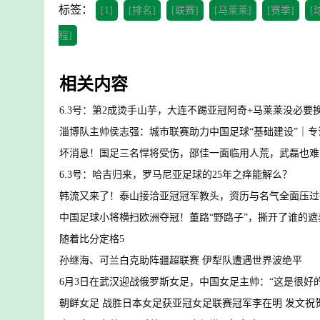
标签：
[1]
[排名]
[联赛]
[马莱莱]
[赛季]
[
程]
相关内容
6.3号：第2成烫手山芋，大连不踢亚冠阿奇+马莱莱没必要
淄博队主帅侯志强：城市联赛助力中国足球“基础建设”｜专
坏消息！国足三名悍将受伤，邵佳一面临用人荒，武磊也难
6.3号：哈吉归来，罗马尼亚足球的25年之痒能解么？
韩流又来了！泰山接洽亚冠冠军教头，资历与名气全面压过
中国足球小将横扫欧洲夺冠！董路“野路子”，撕开了谁的遮
随着比分定格5
孙继海、可兰白克助阵疆超联赛 伊犁队遭遇世界波绝平
6月3日在武汉迎战俄罗斯女足，中国女足主帅：“这是很好的
朝鲜女足 战胜日本女足获亚冠女足联赛冠军李在明 发文祝