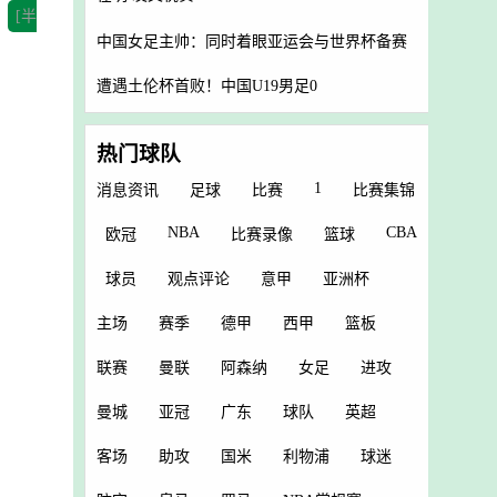
[半
中国女足主帅：同时着眼亚运会与世界杯备赛
遭遇土伦杯首败！中国U19男足0
热门球队
1
消息资讯
足球
比赛
比赛集锦
NBA
CBA
欧冠
比赛录像
篮球
球员
观点评论
意甲
亚洲杯
主场
赛季
德甲
西甲
篮板
联赛
曼联
阿森纳
女足
进攻
曼城
亚冠
广东
球队
英超
客场
助攻
国米
利物浦
球迷