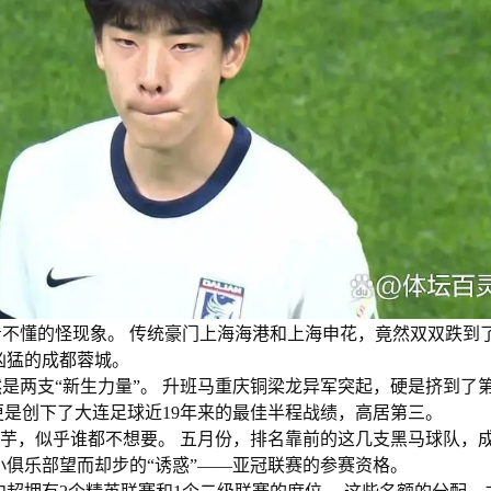
不懂的怪现象。 传统豪门上海海港和上海申花，竟然双双跌到
凶猛的成都蓉城。
是两支“新生力量”。 升班马重庆铜梁龙异军突起，硬是挤到了
更是创下了大连足球近19年来的最佳半程战绩，高居第三。
山芋，似乎谁都不想要。 五月份，排名靠前的这几支黑马球队，
小俱乐部望而却步的“诱惑”——亚冠联赛的参赛资格。