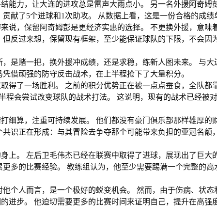
结能力，让大连的进攻总是雷声大雨点小。 另一名外援阿奇姆
，贡献了5个进球和1次助攻。 从数据上看，这是一份合格的成绩
来说，保留阿奇姆彭是更经济实惠的选择。 不更换外援，意味
 但反过来想，保留现有框架，至少能保证球队的下限，不会因
断，是赌一把，换外援冲成绩，还是求稳，练新人图未来。 与大
马凭借顽强的防守反击战术，在上半程抢下了大量积分。
取得了一场胜利。 之前的积分优势正在被一点点蚕食，全队都靠
下半程会尝试改变球队的战术打法。 这说明，现有的战术已经被
打细算，注重可持续发展。 他们都没有豪门俱乐部那样雄厚的
个共识正在形成：与其冒险去争夺那个可能带来负担的亚冠名额
身上。 左后卫毛伟杰已经在联赛中取得了进球，展现出了巨大
累更多的比赛经验。 教练组认为，他至少需要踢满一个完整的高
对他个人而言，是一个极好的蜕变机会。 然而，由于伤病、状态
的进步。 他迫切需要更多的比赛时间来证明自己，提升在高强