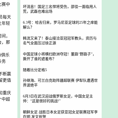
比赛中
坏消息！国足三名悍将受伤，邵佳一面临用人
荒，武磊也难出场
员每天
6.3号：哈吉归来，罗马尼亚足球的25年之痒能
让年轻
解么？
时间，
韩流又来了！泰山接洽亚冠冠军教头，资历与
会，那
名气全面压过徐正源
中国足球小将横扫欧洲夺冠！董路“野路子”，
持俱乐
撕开了谁的遮羞布？
条务
随着比分定格5
不断赢
留更值
孙继海、可兰白克助阵疆超联赛 伊犁队遭遇世
界波绝平
和重庆
6月3日在武汉迎战俄罗斯女足，中国女足主
个中超
帅：“这是很好的挑战!”
朝鲜女足 战胜日本女足获亚冠女足联赛冠军李
在明 发文祝贺