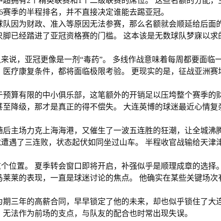
，中超拥有2个精英联赛和1个二级联赛的席位。 这些名额的分配，
026赛季的半程排名，并不直接决定谁能去踢亚冠。
球队因为财政、准入等原因无法参赛，那么名额就会顺延给后面
只脚已经踏进了亚冠资格赛的门槛。 这本该是无数球队梦寐以求
来说，亚冠更像是一剂“毒药”。 多线作战意味着每周都要面临
、医疗康复条件，都将面临极限考验。 更现实的是，征战亚洲赛
于预算有限的中小俱乐部，这笔额外的开销足以压垮整个赛季的
甚至降级，那才是真正的得不偿失。 大连英博的球迷最近心情复
随后主场力克上海海港，又催生了一波五连胜的狂潮，让全城沸腾
遭遇了三连败，状态起伏如同坐过山车。 半程收官战输给天津
个位置。 夏季转会窗口即将开启，补强似乎是顺理成章的选择。
马莱莱的表现，一直是球迷讨论的焦点。 他确实在某些关键场次
为期三年的高薪合同，早早锁定了他的未来，却也似乎锁住了大
，无法作为前场的支点，与队友的配合也时常出现失误。