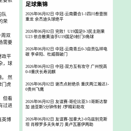
主要依
足球集锦
2026年06月02日 中冠-云南爨合1-1四川叁壹捌
的队
重龙 余杰迪头球绝平
的荣
2026年06月02日 完败！U19国足0-3民主刚果
一周双
U23 依合散黄油手U19国足0射门0角球
场需要
2026年06月02日 中冠-云南青丘0-3自贡弘祥电
碳 李卓阳、杜威薇破门
财政平
杂，球
2026年06月02日 中冠-双方互有攻守 广州悦高
0-0重庆长寿润麒
。 然
2026年06月02日 谢杰点射绝杀 重庆两江瀚达1-
津门虎
0贵州飞鹰
 但看
2026年06月02日 友谊赛-哥伦比亚3-1哥斯达黎
有过进
加 迪亚斯5分钟传射 J罗精彩助攻
2026年06月02日 友谊赛-加拿大2-0乌兹别克斯
连英博
坦 肖穆罗多夫失单刀 奥卢瓦塞伊两助