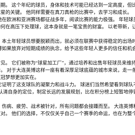
颈期。 这个年纪的球员，身体和技术可能已经达到一定高度，但
星的关键。 他同样需要在真刀真枪的比赛中，去学习和成长。
他在欧洲和亚洲赛场都征战多年，阅读比赛的能力极强。 年轻球
何在高压下处理球，这本身就是一笔宝贵的财富。 以老带新，
。
 本土年轻球员想要脱颖而出，就必须在联赛中获得稳定的出场
博如果放弃对短期成绩的执念，给予这些年轻人更多的信任和机
见。 它们被称为“球星加工厂”，通过培养和出售年轻球员来维
。 对于大连英博这样一座有着深厚足球底蕴的城市来说，走一
亚冠梦想更加实在。
它证明了这支球队的凝聚力和战斗力。 球迷们当然希望看到球队
 认清自身的定位，制定长远的发展规划，比在积分榜上短暂地停
 伤病、疲劳、战术被针对，所有问题都会接踵而至。 大连英博
对。 他们的选择，不仅仅关乎自己一个赛季的命运，也在为整
。