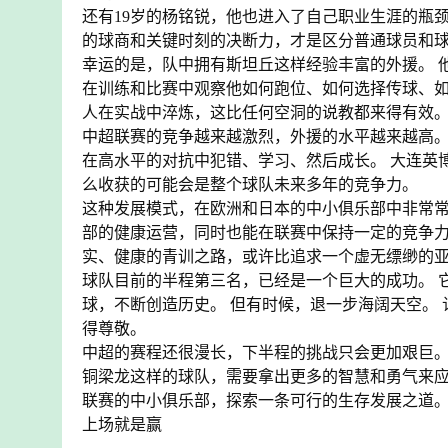
还有19岁的杨铭锐，他也进入了自己职业生涯的瓶
的球商和关键时刻的决断力，才是区分普通球员和球
幸运的是，队中拥有斯坦丘这样经验丰富的外援。 
在训练和比赛中观察他如何跑位、如何选择传球、如
人在实战中淬炼，这比任何空洞的说教都来得有效
中超联赛的竞争越来越激烈，外援的水平越来越高。
在高水平的对抗中犯错、学习、然后成长。 大连英
么收获的可能会是整个球队未来多年的竞争力。
这种发展模式，在欧洲和日本的中小俱乐部中非常常
部的健康运营，同时也能在联赛中保持一定的竞争力
实、健康的青训之路，或许比追求一个虚无缥缈的
球队目前的半程第三名，已经是一个巨大的成功。 
球，不断创造历史。 但有时候，退一步海阔天空。
得尊敬。
中超的赛程还很漫长，下半程的挑战只会更加艰巨。
铜梁龙这样的球队，需要拿出更多的智慧和勇气来应
联赛的中小俱乐部，探索一条可行的生存发展之道
上场就是赢