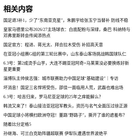
相关内容
国足退3补1，少了“东南亚克星”，朱鹏宇给张玉宁当替补 防线不稳
皇家马德里公布2026/27主场球衣：白底配粉与深绿，桑巴·科纳特与
邓弗里斯转会传闻添热点
国足官方：程进、蒋光太、拜合拉木受伤 补招高天意
在亚冠小组赛G组的第三轮比赛中，山东泰山客场挑战韩国球队仁
6.3号：第2成烫手山芋，大连不踢亚冠阿奇+马莱莱没必要换练好新
星更重要
淄博队主帅侯志强：城市联赛助力中国足球“基础建设”｜专访
坏消息！国足三名悍将受伤，邵佳一面临用人荒，武磊也难出场
6.3号：哈吉归来，罗马尼亚足球的25年之痒能解么？
韩流又来了！泰山接洽亚冠冠军教头，资历与名气全面压过徐正源
中国足球小将横扫欧洲夺冠！董路“野路子”，撕开了谁的遮羞布？
随着比分定格5
孙继海、可兰白克助阵疆超联赛 伊犁队遭遇世界波绝平