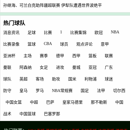
孙继海、可兰白克助阵疆超联赛 伊犁队遭遇世界波绝平
热门球队
1
NBA
消息资讯
足球
比赛
比赛集锦
欧冠
CBA
比赛录像
篮球
球员
观点评论
意甲
亚洲杯
主场
赛季
德甲
西甲
篮板
联赛
曼联
阿森纳
女足
进攻
曼城
亚冠
广东
球队
英超
客场
助攻
国米
利物浦
球迷
防守
皇马
罗马
NBA常规赛
国足
法甲
切尔西
中国女篮
中超
巴萨
皇家马德里
那不勒斯
中国
战术
中国篮球
巴塞罗那