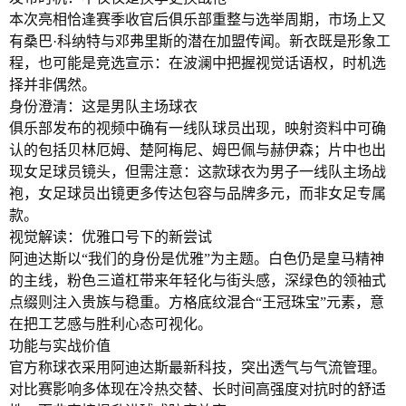
本次亮相恰逢赛季收官后俱乐部重整与选举周期，市场上又
有桑巴·科纳特与邓弗里斯的潜在加盟传闻。新衣既是形象工
程，也可能是竞选宣示：在波澜中把握视觉话语权，时机选
择并非偶然。
身份澄清：这是男队主场球衣
俱乐部发布的视频中确有一线队球员出现，映射资料中可确
认的包括贝林厄姆、楚阿梅尼、姆巴佩与赫伊森；片中也出
现女足球员镜头，但需注意：这款球衣为男子一线队主场战
袍，女足球员出镜更多传达包容与品牌多元，而非女足专属
款。
视觉解读：优雅口号下的新尝试
阿迪达斯以“我们的身份是优雅”为主题。白色仍是皇马精神
的主线，粉色三道杠带来年轻化与街头感，深绿色的领袖式
点缀则注入贵族与稳重。方格底纹混合“王冠珠宝”元素，意
在把工艺感与胜利心态可视化。
功能与实战价值
官方称球衣采用阿迪达斯最新科技，突出透气与气流管理。
对比赛影响多体现在冷热交替、长时间高强度对抗时的舒适