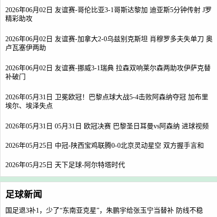
2026年06月02日 友谊赛-哥伦比亚3-1哥斯达黎加 迪亚斯5分钟传射 J罗
精彩助攻
2026年06月02日 友谊赛-加拿大2-0乌兹别克斯坦 肖穆罗多夫失单刀 奥
卢瓦塞伊两助
2026年06月02日 友谊赛-挪威3-1瑞典 拉森双响莱尔森两助攻伊萨克替
补破门
2026年05月31日 卫冕欧冠！巴黎点球大战5-4击败阿森纳夺冠 加布里
埃尔、埃泽失点
2026年05月31日 05月31日 欧冠决赛 巴黎圣日耳曼vs阿森纳 进球视频
2026年05月25日 中冠-陕西宝鸡联腾0-0北京灵动星空 双方握手言和
2026年05月25日 天下足球-阿尔特塔时代
足球新闻
国足退3补1，少了“东南亚克星”，朱鹏宇给张玉宁当替补 防线不稳