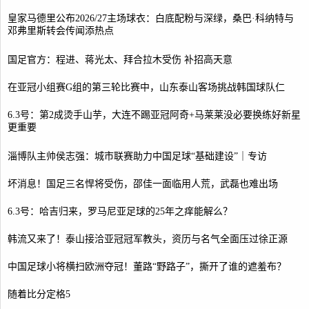
皇家马德里公布2026/27主场球衣：白底配粉与深绿，桑巴·科纳特与
邓弗里斯转会传闻添热点
国足官方：程进、蒋光太、拜合拉木受伤 补招高天意
在亚冠小组赛G组的第三轮比赛中，山东泰山客场挑战韩国球队仁
6.3号：第2成烫手山芋，大连不踢亚冠阿奇+马莱莱没必要换练好新星
更重要
淄博队主帅侯志强：城市联赛助力中国足球“基础建设”｜专访
坏消息！国足三名悍将受伤，邵佳一面临用人荒，武磊也难出场
6.3号：哈吉归来，罗马尼亚足球的25年之痒能解么？
韩流又来了！泰山接洽亚冠冠军教头，资历与名气全面压过徐正源
中国足球小将横扫欧洲夺冠！董路“野路子”，撕开了谁的遮羞布？
随着比分定格5