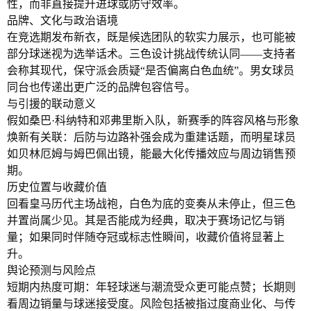
性，而非直接提升进球或防守效率。
品牌、文化与政治语境
在竞选期发布新衣，既是候选团队的软实力展示，也可能被
部分球迷视为选举话术。三色设计挑战传统认同——支持者
会称其现代，保守派会质疑“是否偏离白色血统”。男女球员
同台也传递出更广泛的品牌包容信号。
与引援的联动意义
假如桑巴·科纳特和邓弗里斯入队，新赛季的阵容风格与形象
焕新有关联：后防与边路补强会成为重建话题，而明星球员
如贝林厄姆与姆巴佩出镜，能最大化传播效应与周边销售预
期。
历史位置与收藏价值
回看皇马历代主场战袍，白色为底的变奏从未停止，但三色
并置尚属少见。其是否能成为经典，取决于赛场记忆与销
量；如果同时伴随夺冠或标志性瞬间，收藏价值将显著上
升。
舆论预测与风险点
短期内热度可期：年轻球迷与潮流受众更可能点赞；长期则
看周边销量与球迷接受度。风险包括被指过度商业化、与传