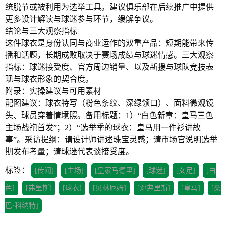
统脱节或被利用为选举工具。建议俱乐部在后续推广中提供
更多设计解读与球迷参与环节，缓解争议。
结论与三大观察指标
这件球衣是身份认同与商业运作的双重产品：短期能带来传
播和话题，长期成败取决于赛场成绩与球迷情感。三大观察
指标：球迷接受度、官方周边销量、以及新援与球队竞技表
现与球衣形象的契合度。
附录：实操建议与可用素材
配图建议：球衣特写（粉色条纹、深绿领口）、面料微观镜
头、球员穿着情境照。备用标题：1）“白色新章：皇马三色
主场战袍首发”；2）“选举季的球衣：皇马用一件衫讲故
事”。采访提纲：请设计师讲述珠宝灵感；请市场官说明选举
期发布考量；请球迷代表谈接受度。
标签：
[传闻]
[主场]
[皇家马德里]
[球迷]
[女足]
[白
色]
[弗里斯]
[球衣]
[贝林厄姆]
[邓弗里斯]
[皇马]
[桑
巴·科纳特]