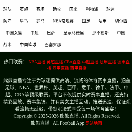
球队
英超
客场
助攻
国米
利物浦
球迷
防守
皇马
罗马
NBA常规赛
国足
法甲
切尔西
中国女篮
中超
巴萨
皇家马德里
那不勒斯
中国
战术
中国篮球
巴塞罗那
热门联赛：
NBA直播
英超直播
CBA直播
中超直播
法甲直播
德甲直
播
意甲直播
西甲直播
熊熊直播专注于为球迷提供高清、流畅的体育赛事直播，涵盖
足球、NBA、世界杯、英超、西甲、意甲、德甲、法甲、中
超、CBA等顶级联赛。平台不仅提供实时赛事直播，还支持
精彩回放、赛事集锦，并有美女主播互动，推送迅速，保证观
看流畅无延迟，带您沉浸式享受每一场体育盛宴！
Copyright © 2025-2026 熊熊直播. All Rights Reserved.
熊熊直播 | All Football App
网站地图