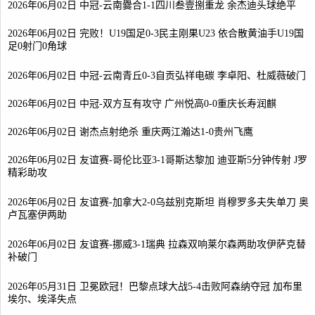
2026年06月02日 中冠-云南爨合1-1四川叁壹捌重龙 余杰迪头球绝平
2026年06月02日 完败！U19国足0-3民主刚果U23 依合散黄油手U19国
足0射门0角球
2026年06月02日 中冠-云南青丘0-3自贡弘祥电碳 李卓阳、杜威薇破门
2026年06月02日 中冠-双方互有攻守 广州悦高0-0重庆长寿润麒
2026年06月02日 谢杰点射绝杀 重庆两江瀚达1-0贵州飞鹰
2026年06月02日 友谊赛-哥伦比亚3-1哥斯达黎加 迪亚斯5分钟传射 J罗
精彩助攻
2026年06月02日 友谊赛-加拿大2-0乌兹别克斯坦 肖穆罗多夫失单刀 奥
卢瓦塞伊两助
2026年06月02日 友谊赛-挪威3-1瑞典 拉森双响莱尔森两助攻伊萨克替
补破门
2026年05月31日 卫冕欧冠！巴黎点球大战5-4击败阿森纳夺冠 加布里
埃尔、埃泽失点