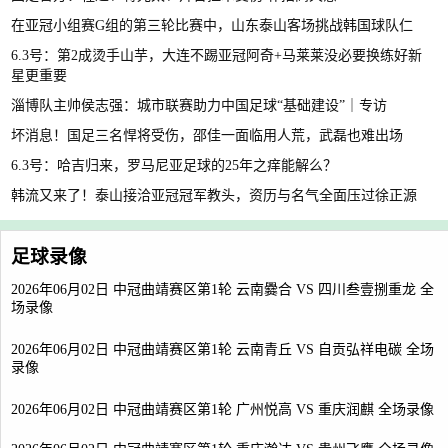
在亚冠小组赛G组的第三轮比赛中，山东泰山客场挑战韩国球队仁
6.3号：第2成烫手山芋，大连不踢亚冠阿奇+马莱莱没必要换练好新
星更重要
淄博队主帅侯志强：城市联赛助力中国足球“基础建设”｜专访
坏消息！国足三名悍将受伤，邵佳一面临用人荒，武磊也难出场
6.3号：哈吉归来，罗马尼亚足球的25年之痒能解么？
韩流又来了！泰山接洽亚冠冠军教头，资历与名气全面压过徐正源
足球录像
2026年06月02日 中冠曲靖赛区第1轮 云南爨合 VS 四川叁壹捌重龙 全
场录像
2026年06月02日 中冠曲靖赛区第1轮 云南青丘 VS 自贡弘祥电碳 全场
录像
2026年06月02日 中冠曲靖赛区第1轮 广州悦高 VS 重庆润麒 全场录像