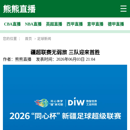
☰
熊熊直播
CBA直播
NBA直播
英超直播
西甲直播
意甲直播
德甲直播
您的位置 ：
首页
>
足球新闻
疆超联赛无弱旅 三队迎来首胜
作者：熊熊直播
发表时间：2026年06月03日 21:04