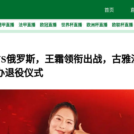
首页
德甲直播
法甲直播
欧冠直播
世界杯直播
欧洲杯直播
欧联杯直播
VS俄罗斯，王霜领衔出战，古雅
办退役仪式