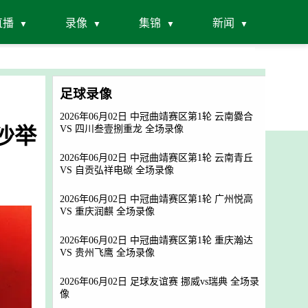
直播
录像
集锦
新闻
足球录像
2026年06月02日 中冠曲靖赛区第1轮 云南爨合
沙举
VS 四川叁壹捌重龙 全场录像
2026年06月02日 中冠曲靖赛区第1轮 云南青丘
VS 自贡弘祥电碳 全场录像
2026年06月02日 中冠曲靖赛区第1轮 广州悦高
VS 重庆润麒 全场录像
2026年06月02日 中冠曲靖赛区第1轮 重庆瀚达
VS 贵州飞鹰 全场录像
2026年06月02日 足球友谊赛 挪威vs瑞典 全场录
像