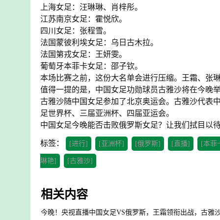
上海女足：汪琳琳、肖梓彤。
江苏南京女足：霍悦欣。
四川女足：张程雪。
法国蒙彼利埃女足：乌日古木拉。
法国第戎女足：王妍雯。
葡萄牙本菲卡女足：邵子钦。
本场比赛之前，这份大名单会进行压缩。王霜、张
值得一提的是，中国女足功勋球员古雅沙将在今晚举办退
古雅沙随中国女足参加了北京奥运会。古雅沙代表中国
足世界杯、三届亚洲杯、四届亚运会。
中国女足今晚能否击败俄罗斯女足？让我们拭目以
标签：
[进行]
[亚洲杯]
[俄罗斯]
[直播]
[本菲
琳艳]
[古雅沙]
相关内容
今晚！央视直播中国女足VS俄罗斯，王霜领衔出战，古雅