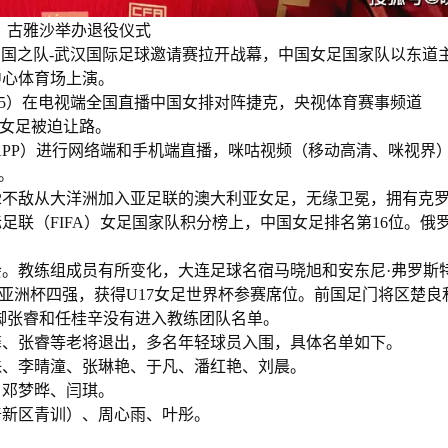
，古雅沙举办退役仪式
CFA中国之队-武汉国际足球邀请赛拉开战幕，中国女足国家队以东道
中心体育场上演。
V5）在电视端全国直播中国女排对阵捷克，央视体育赛事频道
国女足被迫让路。
APP）进行网络端和手机端直播，咪咕视频（移动高清、咪视界
。
2不敌从大洋洲加入亚足联的澳大利亚女足，无缘卫冕，拥有克
联（FIFA）女足国家队积分榜上，中国女足排名第16位。俄
。教练组成员有所变化，大连足球名宿马晓旭和安东尼·弗罗斯
级亚洲杯四强，获得U17女足世界杯参赛席位。前国足门将区楚良
脚张睿和任桂辛没有进入教练团队名单。
馨、张睿等老将退出，多名年轻球员入围，具体名单如下。
珠、李晴潼、张琳艳、于凡、潘红艳、刘晨。
、邓梦晔、闫琪。
普新区青训）、周心雨、叶彤。