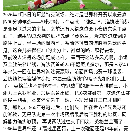
2026年7月6日的阿兹特克球场，绝对是世界杯开赛以来最疯
的90分钟候选——5球对飚，2个点球，1张红牌，连执法的都
是亚足联过来的主裁，之前还有人猜这位会不会给东道主点
面子，结果VAR改判的红牌先给了英格兰，两边的进球倒刷
刷往上冒，坐主场的墨西哥，赛前还顶着四连胜零丢球的金
身，这会儿被摁在2-3的比分上，翻盘的路，窄得要命。
赛前没人觉得这场能踢成这样。 墨西哥这边多风光啊，小组
赛全胜头名出线，淘汰赛首轮2-0干翻厄瓜多尔，那是人家40
年来头一回在世界杯淘汰赛赢球，前面四场比赛一球没丢，
后防线稳得连媒体都把“本届最佳防线”的帽子先扣他们头上
了。 英格兰也不是软柿子，夺冠热门的赔率一直排前三，小
组力压克罗地亚、加纳头名出线，1/16决赛碰第一次进淘汰赛
的民主刚果，本来还先丢了一球，靠凯恩梅开二度才翻回
来，那也是1966年夺冠之后，他们头一回在世界杯先丢球还
能逆转，更是队史第一次半场落后最后啃下胜利的比赛，硬
解能力确实够顶。 再说两队过往交手四次，英格兰全赢了，
1966年世界杯还2-0赢过墨西哥，上一次碰面还是16年前，赛