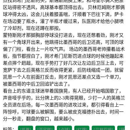
点找到希门尼斯的头，斯通斯刚换上来，和马奎尔俩人把禁
区站得密不透风，高球基本都顶得出去。 贝林厄姆刚才那俩
球冲得太凶，这会儿扶着膝盖喘，汗顺着下巴往下滴，萨卡
在场边要了瓶水，灌了半瓶才缓过来，队医刚才给他小腿喷
了冷却剂，现在还蹲在那按。
蒙特斯刚才那脚胸部停球没打进去，现在还憋着劲，刚才又
有一个角球开出来，他跳得比墨西哥的后卫还高，可顶的球
偏了门柱，看台上一片叹气声。 场边的墨西哥老帅攥着战术
板，指节都捏白了，刚才希门尼斯罚进点球的时候他蹦起来
差点摔个趔趄，现在手势打了好几次让左边后卫压上去，可
宽萨下去之后英格兰反而收得更紧，后防线缩成一团，就留
凯恩一个人在前面打反击，刚才凯恩还差点又造一个单刀，
被墨西哥的中后卫回追铲出去了。
看台上的东道主球迷举着国旗晃，有人已经开始唱国歌了，
声音哑乎乎的，比分牌上的2-3亮得晃眼，少打一人的英格兰
全员退在后场，每一次墨西哥的进攻过来，都引得看台上一
阵惊呼，可球要么被解围，要么被皮克福德扑出去，时间一
分一秒走，翻盘的窗口，越来越小。
标签：
[凯恩]
[亚足联]
[点球]
[红牌]
[贝林厄姆]
[萨