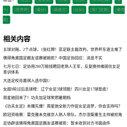
卡]
[世界杯]
[看台]
[英格兰]
[比分]
[希门尼斯]
[墨西
哥]
相关内容
五球对飚，2个点球，1张红牌！亚足联主裁改判，世界杯东道主难了
佛得角邀国足踢友谊赛被婉拒？中国足协回应：消息不实
七月七日：足协用280万赔钱聘回老熟人王军，反复换帅难困住女足
青训体系
大连足校肖嘉祺入选中国U
女超9轮过后丢球榜：辽宁女足3球领跑！四川女足17球垫底！
周星驰回来了！功夫加足球笑燃暑期档
《功夫女足》未播先爆！周星驰全新力作促女足追梦，你会支持吗？
欧冠资格赛：雷克雅未克维京人熟人带队，杰尔涅槃重生主帅被挖角
足协辟谣佛得角邀国足踢友谊赛被拒：暂未收到对方书面函件