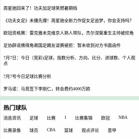
周星驰回来了！功夫加足球笑燃暑期档
《功夫女足》未播先爆！周星驰全新力作促女足追梦，你会支持吗？
欧冠资格赛：雷克雅未克维京人熟人带队，杰尔涅槃重生主帅被挖角
足协辟谣佛得角邀国足踢友谊赛被拒：暂未收到对方书面函件
7月7日：今日（竞彩)足球，指数分析、方向、比分、进球数、个人观
点
7月7号今日足球比赛分析
罗马诺：马竞签下李刚仁，转会费约4000万欧
热门球队
1
NBA
消息资讯
足球
比赛
比赛集锦
欧冠
CBA
比赛录像
球员
篮球
观点评论
意甲