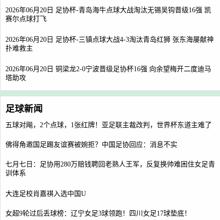
2026年06月20日 足协杯-青岛海牛点球大战淘汰无锡吴钩晋级16强 凯
赛尔点球打飞
2026年06月20日 足协杯-三镇点球大战4-3淘汰青岛红狮 张东海屡献神
扑难救主
2026年06月20日 铜梁龙2-0宁波晋级足协杯16强 向余望梅开二度迪马
塔助攻
足球新闻
五球对飚，2个点球，1张红牌！亚足联主裁改判，世界杯东道主难了
佛得角邀国足踢友谊赛被婉拒？中国足协回应：消息不实
七月七日：足协用280万赔钱聘回老熟人王军，反复换帅难困住女足青
训体系
大连足校肖嘉祺入选中国U
女超9轮过后丢球榜：辽宁女足3球领跑！四川女足17球垫底！