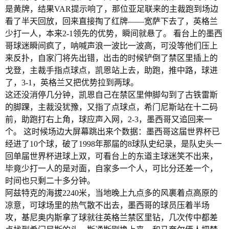
是黄牌，结果VAR提示响了，那位亚足联来的主裁跑到场边
看了半天回放，回来直接掏了红牌——宽萨下去了，英格兰
少打一人，本来2-1领先的优势，瞬间就悬了。 看台上的墨西
哥球迷瞬间疯了，呐喊声浪一波比一波高，可没等他们压上
来反扑，自家门将先出错，出击的时候铲倒了禁区里插上的
戈登，主裁手指点球点，凯恩站上去，助跑，推中路，球进
了，3-1，英格兰又把优势拉到两球。
这还没消停几分钟，凯恩自己在禁区里伸脚勾到了古铁雷斯
的脚踝，主裁没犹豫，又指了点球点，希门尼斯站在十二码
前，助跑打右上角，球应声入网，2-3，墨西哥又追回来一
个。 这时候场边大屏幕跳出来个数据：墨西哥这届世界杯已
经进了10个球，破了1998年那届的8球队史纪录，是队史头一
回单届世界杯进球上双，可看台上的东道主球迷笑不出来，
毕竟少打一人的是对面，自家多一个人，可比分还差一个，
时间也只剩二十多分钟。
阿兹特克的海拔2240米，当地晚上九点多的风裹着点高原的
凉意，可球场里的热气散不出去，墨西哥的球员压着半场
攻，基尼奥内斯拿了球就往英格兰禁区里钻，几次传中都差