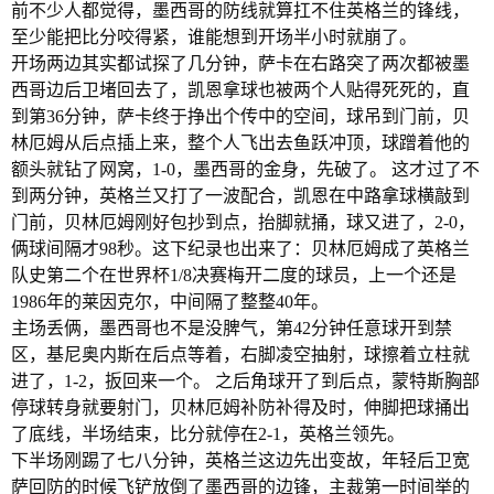
前不少人都觉得，墨西哥的防线就算扛不住英格兰的锋线，
至少能把比分咬得紧，谁能想到开场半小时就崩了。
开场两边其实都试探了几分钟，萨卡在右路突了两次都被墨
西哥边后卫堵回去了，凯恩拿球也被两个人贴得死死的，直
到第36分钟，萨卡终于挣出个传中的空间，球吊到门前，贝
林厄姆从后点插上来，整个人飞出去鱼跃冲顶，球蹭着他的
额头就钻了网窝，1-0，墨西哥的金身，先破了。 这才过了不
到两分钟，英格兰又打了一波配合，凯恩在中路拿球横敲到
门前，贝林厄姆刚好包抄到点，抬脚就捅，球又进了，2-0，
俩球间隔才98秒。这下纪录也出来了：贝林厄姆成了英格兰
队史第二个在世界杯1/8决赛梅开二度的球员，上一个还是
1986年的莱因克尔，中间隔了整整40年。
主场丢俩，墨西哥也不是没脾气，第42分钟任意球开到禁
区，基尼奥内斯在后点等着，右脚凌空抽射，球擦着立柱就
进了，1-2，扳回来一个。 之后角球开了到后点，蒙特斯胸部
停球转身就要射门，贝林厄姆补防补得及时，伸脚把球捅出
了底线，半场结束，比分就停在2-1，英格兰领先。
下半场刚踢了七八分钟，英格兰这边先出变故，年轻后卫宽
萨回防的时候飞铲放倒了墨西哥的边锋，主裁第一时间举的