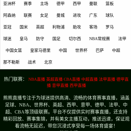
亚洲杯
赛季
主场
德甲
西甲
曼联
篮板
阿森纳
联赛
女足
曼城
进攻
广东
球队
亚冠
国米
英超
利物浦
助攻
客场
罗马
球迷
皇马
防守
国足
切尔西
NBA常规赛
法甲
中国女篮
皇家马德里
中国
世界杯
巴萨
中超
那不勒斯
战术
北京
热门联赛：
NBA直播
英超直播
CBA直播
中超直播
法甲直播
德甲直
播
意甲直播
西甲直播
熊熊直播专注于为球迷提供高清、流畅的体育赛事直播，涵盖
足球、NBA、世界杯、英超、西甲、意甲、德甲、法甲、中
超、CBA等顶级联赛。平台不仅提供实时赛事直播，还支持
精彩回放、赛事集锦，并有美女主播互动，推送迅速，保证观
看流畅无延迟，带您沉浸式享受每一场体育盛宴！