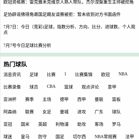
欧冠资格赛：雷克雅未克维京人熟人带队，杰尔涅槃重生主帅被挖角
足协辟谣佛得角邀国足踢友谊赛被拒：暂未收到对方书面函件
7月7日：今日（竞彩)足球，指数分析、方向、比分、进球数、个人观
点
7月7号今日足球比赛分析
热门球队
1
NBA
消息资讯
足球
比赛
比赛集锦
欧冠
CBA
比赛录像
球员
篮球
观点评论
意甲
亚洲杯
赛季
主场
德甲
西甲
曼联
篮板
阿森纳
联赛
女足
曼城
进攻
广东
球队
亚冠
国米
英超
利物浦
助攻
客场
罗马
球迷
皇马
防守
国足
切尔西
NBA常规赛
法甲