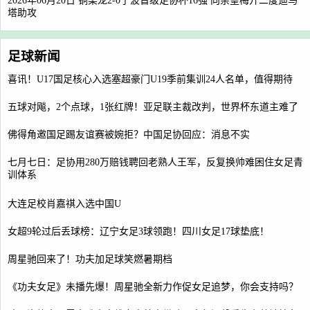
2026年06月20日 铜梁龙2-0宁波晋级足协杯16强 向余望梅开二度迪马
塔助攻
足球新闻
喜讯！U17国足核心入选塞超豪门U19季前集训24人名单，值得期待
五球对飚，2个点球，1张红牌！亚足联主裁改判，世界杯东道主难了
佛得角邀国足踢友谊赛被婉拒？中国足协回应：消息不实
七月七日：足协用280万赔钱聘回老熟人王军，反复换帅难困住女足青
训体系
大连足校肖嘉祺入选中国U
女超9轮过后丢球榜：辽宁女足3球领跑！四川女足17球垫底！
周星驰回来了！功夫加足球笑燃暑期档
《功夫女足》未播先爆！周星驰全新力作促女足追梦，你会支持吗？