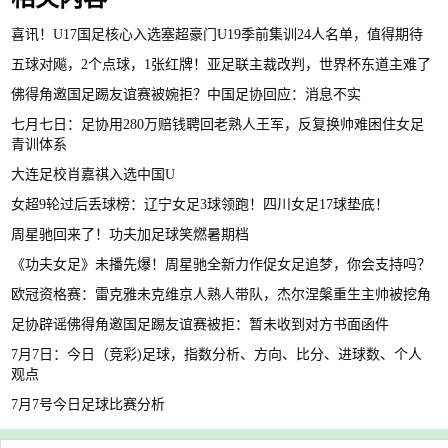
喜讯！U17国足核心入选塞超豪门U19季前集训24人名单，值得期待
五球对飚，2个点球，1张红牌！亚足联主裁改判，世界杯东道主难了
佛得角邀国足踢友谊赛被婉拒？中国足协回应：消息不实
七月七日：足协用280万赔钱聘回老熟人王军，反复换帅难困住女足
青训体系
大连足校肖嘉祺入选中国U
女超9轮过后丢球榜：辽宁女足3球领跑！四川女足17球垫底！
周星驰回来了！功夫加足球笑燃暑期档
《功夫女足》未播先爆！周星驰全新力作促女足追梦，你会支持吗？
欧冠资格赛：雷克雅未克维京人熟人带队，杰尔涅槃重生主帅被挖角
足协辟谣佛得角邀国足踢友谊赛被拒：暂未收到对方书面函件
7月7日：今日（竞彩)足球，指数分析、方向、比分、进球数、个人
观点
7月7号今日足球比赛分析