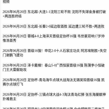
视频
2026年06月20日 东北超-大连1-1沈阳三轮不败 沈阳不失球金身被打破
+两连胜终结
2026年06月20日 东北超-长春2-0延边取首胜 延边遭三轮不胜+两连败
2026年06月20日 蓉城4-0上海泽天晋级足协杯16强 韦世豪双响17岁帅
惟浩首秀
2026年06月20日 晋级16强！申花2-0十人石家庄功夫 阿苏埃制胜+失空
门谢鹏飞建功
2026年06月20日 泽卡戴帽！泰山5-0广西恒宸晋级16强 陈蒲李小恒破
门王大雷献助攻
2026年06月20日 足协杯-青岛海牛点球大战淘汰无锡吴钩晋级16强 凯
赛尔点球打飞
2026年06月20日 足协杯-三镇点球大战4-3淘汰青岛红狮 张东海屡献神
扑难救主