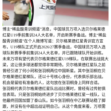
博主“稀盐酸青训频道”消息，中国球员万项入选贝尔格莱德
红星U19季前集训24人大名单，开启新赛季备战。博主“稀盐
酸青训频道”在个人微博写道：贝尔格莱德红星青训官方宣
布，U19梯队正式开启2026/27赛季备战，中国球员万项入选
球队新赛季季前集训24人大名单，并已跟随球队开始训练。
未来万项有望代表贝尔格莱德红星U19梯队，在联赛出战挑大
梁，这让很多球迷都觉得非常期待。贝尔格莱德红星队之前
曾经引进了何小珂和张羽桐两位中国新星。其中张羽桐在贝
尔格莱德红星梯队，还以十号核心身份，代表俱乐部出战。
机会是留给有准备的人，这句放在张羽桐身上同样合适。
张羽桐代表贝尔格莱德红星队出战比赛时，曾经有过传射俱
佳表现。只是张羽桐始终进步了贝尔格莱德红星一线队，让
他最终回国加盟了泰山队。如今张羽桐在中乙联赛站稳了脚
跟，并没有在中超出战证明自己。从这个角度来看，万项需