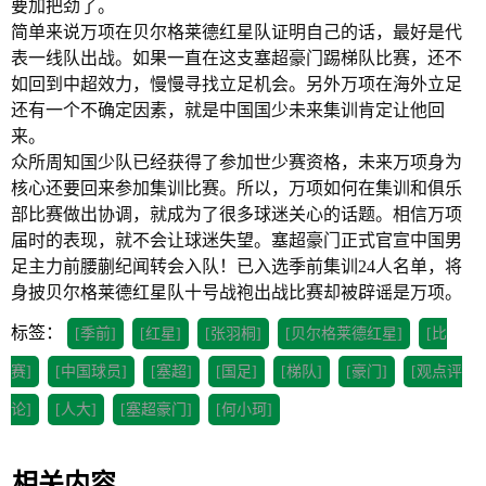
要加把劲了。
简单来说万项在贝尔格莱德红星队证明自己的话，最好是代
表一线队出战。如果一直在这支塞超豪门踢梯队比赛，还不
如回到中超效力，慢慢寻找立足机会。另外万项在海外立足
还有一个不确定因素，就是中国国少未来集训肯定让他回
来。
众所周知国少队已经获得了参加世少赛资格，未来万项身为
核心还要回来参加集训比赛。所以，万项如何在集训和俱乐
部比赛做出协调，就成为了很多球迷关心的话题。相信万项
届时的表现，就不会让球迷失望。塞超豪门正式官宣中国男
足主力前腰蒯纪闻转会入队！已入选季前集训24人名单，将
身披贝尔格莱德红星队十号战袍出战比赛却被辟谣是万项。
标签：
[季前]
[红星]
[张羽桐]
[贝尔格莱德红星]
[比
赛]
[中国球员]
[塞超]
[国足]
[梯队]
[豪门]
[观点评
论]
[人大]
[塞超豪门]
[何小珂]
相关内容