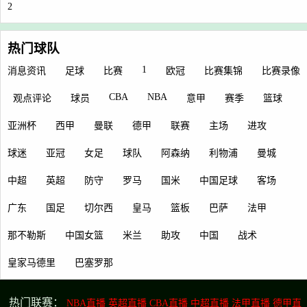
2
热门球队
1
消息资讯
足球
比赛
欧冠
比赛集锦
比赛录像
CBA
NBA
观点评论
球员
意甲
赛季
篮球
亚洲杯
西甲
曼联
德甲
联赛
主场
进攻
球迷
亚冠
女足
球队
阿森纳
利物浦
曼城
中超
英超
防守
罗马
国米
中国足球
客场
广东
国足
切尔西
皇马
篮板
巴萨
法甲
那不勒斯
中国女篮
米兰
助攻
中国
战术
皇家马德里
巴塞罗那
热门联赛：
NBA直播
英超直播
CBA直播
中超直播
法甲直播
德甲直