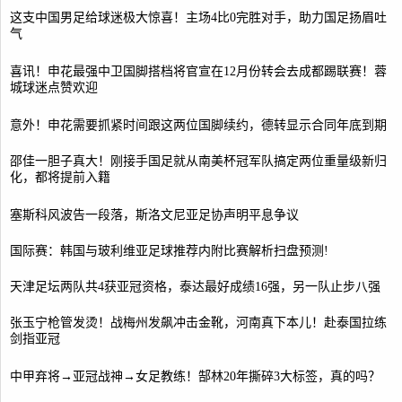
这支中国男足给球迷极大惊喜！主场4比0完胜对手，助力国足扬眉吐
气
喜讯！申花最强中卫国脚搭档将官宣在12月份转会去成都踢联赛！蓉
城球迷点赞欢迎
意外！申花需要抓紧时间跟这两位国脚续约，德转显示合同年底到期
邵佳一胆子真大！刚接手国足就从南美杯冠军队搞定两位重量级新归
化，都将提前入籍
塞斯科风波告一段落，斯洛文尼亚足协声明平息争议
国际赛：韩国与玻利维亚足球推荐内附比赛解析扫盘预测!
天津足坛两队共4获亚冠资格，泰达最好成绩16强，另一队止步八强
张玉宁枪管发烫！战梅州发飙冲击金靴，河南真下本儿！赴泰国拉练
剑指亚冠
中甲弃将→亚冠战神→女足教练！郜林20年撕碎3大标签，真的吗？