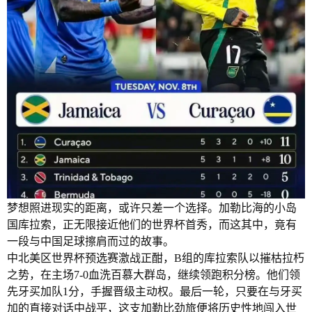
梦想照进现实的距离，或许只差一个选择。加勒比海的小岛
国库拉索，正无限接近他们的世界杯首秀，而这其中，竟有
一段与中国足球擦肩而过的故事。
中北美区世界杯预选赛激战正酣，B组的库拉索队以摧枯拉朽
之势，在主场7-0血洗百慕大群岛，继续领跑积分榜。他们领
先牙买加队1分，手握晋级主动权。最后一轮，只要在与牙买
加的直接对话中战平，这支加勒比劲旅便将历史性地闯入世