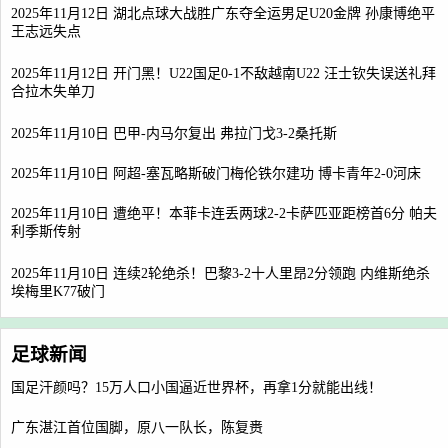
2025年11月12日 湖北点球大战胜广东夺全运男足U20金牌 孙康博绝平
王志远失点
2025年11月12日 开门黑！U22国足0-1不敌越南U22 汪士钦失误送礼拜
合拉木失单刀
2025年11月10日 巴甲-内马尔复出 弗拉门戈3-2桑托斯
2025年11月10日 阿超-塞瓦略斯破门梅伦铁尔建功 博卡青年2-0河床
2025年11月10日 遭绝平！本菲卡连丢两球2-2卡萨匹亚距榜首6分 帕夫
利季斯传射
2025年11月10日 连续2轮绝杀！巴黎3-2十人里昂2分领跑 内维斯绝杀
埃梅里K77破门
足球新闻
国足汗颜吗？15万人口小国逼近世界杯，再拿1分就能出线！
广东湛江首位国脚，原八一队长，陈复赉