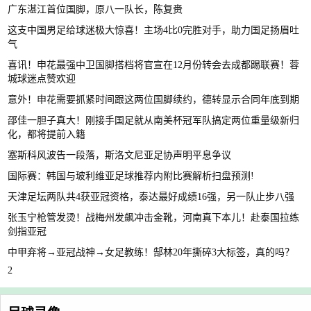
广东湛江首位国脚，原八一队长，陈复赉
这支中国男足给球迷极大惊喜！主场4比0完胜对手，助力国足扬眉吐
气
喜讯！申花最强中卫国脚搭档将官宣在12月份转会去成都踢联赛！蓉
城球迷点赞欢迎
意外！申花需要抓紧时间跟这两位国脚续约，德转显示合同年底到期
邵佳一胆子真大！刚接手国足就从南美杯冠军队搞定两位重量级新归
化，都将提前入籍
塞斯科风波告一段落，斯洛文尼亚足协声明平息争议
国际赛：韩国与玻利维亚足球推荐内附比赛解析扫盘预测!
天津足坛两队共4获亚冠资格，泰达最好成绩16强，另一队止步八强
张玉宁枪管发烫！战梅州发飙冲击金靴，河南真下本儿！赴泰国拉练
剑指亚冠
中甲弃将→亚冠战神→女足教练！郜林20年撕碎3大标签，真的吗？
2