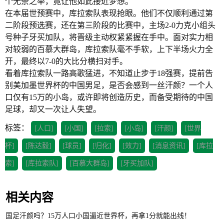
个无奈之举，竟让他如此接近梦想。
在本届世预赛中，库拉索队表现抢眼。他们不仅顺利通过第
二阶段预选赛，还在第三阶段的比赛中，主场2-0力克小组头
号种子牙买加队，将晋级主动权紧紧握在手中。面对实力相
对较弱的百慕大群岛，库拉索队毫不手软，上下半场火力全
开，最终以7-0的大比分横扫对手。
看着库拉索队一路高歌猛进，不知道止步于18强赛，提前告
别美加墨世界杯的中国男足，是否会感到一丝汗颜？一个人
口仅有15万的小岛，或许即将创造历史，而备受期待的中国
足球，却又一次让人失望。
标签：
[人口]
[小国]
[拉索]
[小岛]
[汗颜]
[世界
杯]
[陈达毅]
[球员]
[归化]
[效力]
[消息资讯]
[库拉
索]
[库拉索队]
[百慕大群岛]
[牙买加队]
相关内容
国足汗颜吗？15万人口小国逼近世界杯，再拿1分就能出线！