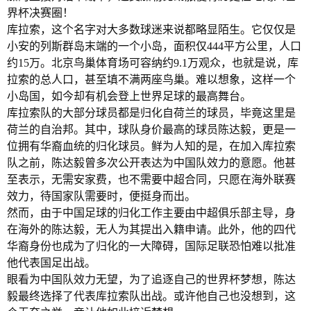
界杯决赛圈！
库拉索，这个名字对大多数球迷来说都略显陌生。它仅仅是
小安的列斯群岛末端的一个小岛，面积仅444平方公里，人口
约15万。北京鸟巢体育场可容纳约9.1万观众，也就是说，库
拉索的总人口，甚至填不满两座鸟巢。难以想象，这样一个
小岛国，如今却有机会登上世界足球的最高舞台。
库拉索队的大部分球员都是归化自荷兰的球员，毕竟这里是
荷兰的自治邦。其中，球队身价最高的球员陈达毅，更是一
位拥有华裔血统的归化球员。鲜为人知的是，在加入库拉索
队之前，陈达毅曾多次公开表达为中国队效力的意愿。他甚
至表示，无需安家费，也不需要中超合同，只愿在海外联赛
效力，待国家队需要时，便挺身而出。
然而，由于中国足球的归化工作主要由中超俱乐部主导，身
在海外的陈达毅，无人为其提出入籍申请。此外，他的四代
华裔身份也成为了归化的一大障碍，国际足联恐怕难以批准
他代表国足出战。
眼看为中国队效力无望，为了追逐自己的世界杯梦想，陈达
毅最终选择了代表库拉索队出战。或许他自己也没想到，这