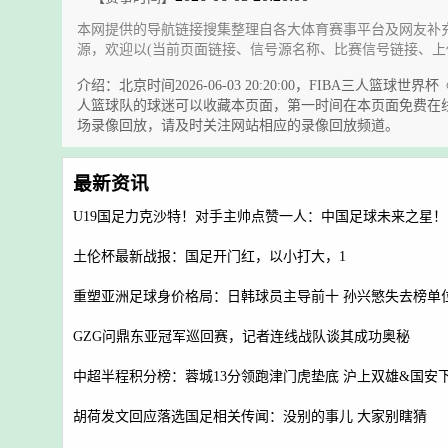
本网提供的导航链接搜集整理自各大体育赛事平台及网友补
源，欢迎以(当前页面链接、信号源名称、比赛信号链接、上
介绍：北京时间2026-06-03 20:20:00，FIB
人篮球队的球迷可以收藏本页面，第一时间在本页面免费在
场录像回放，请及时关注网站相应的录像回放频道。
最新资讯
U19国足力克沙特！对手主帅点赞一人：中国足球未来之星！
土伦杯最新战报：国足开门红，以小打大，1
重塑亚洲足球身价格局：日韩球员主导前十 孙兴慜失去榜单
GZG问鼎东亚冠军巡回赛，记者连线战队谈其成功奥秘
中超半程积分榜：蓉城13分领跑津门虎垫底 沪上双雄&国安
胡荷发文回应落选国足相关传闻：没别的事儿 大家别瞎猜