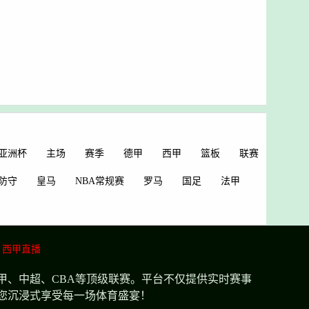
亚洲杯
主场
赛季
德甲
西甲
篮板
联赛
防守
皇马
NBA常规赛
罗马
国足
法甲
西甲直播
甲、中超、CBA等顶级联赛。平台不仅提供实时赛事
您沉浸式享受每一场体育盛宴！