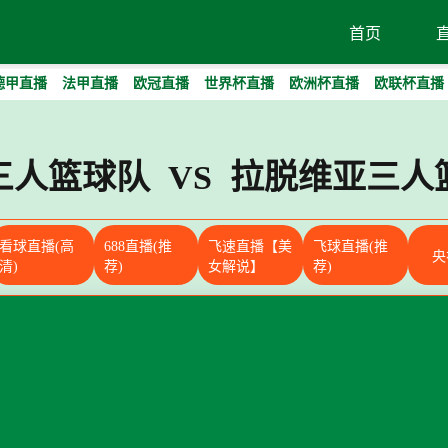
首页
德甲直播
法甲直播
欧冠直播
世界杯直播
欧洲杯直播
欧联杯直播
三人篮球队 VS 拉脱维亚三人
看球直播(高
688直播(推
飞速直播【美
飞球直播(推
央
清)
荐)
女解说】
荐)