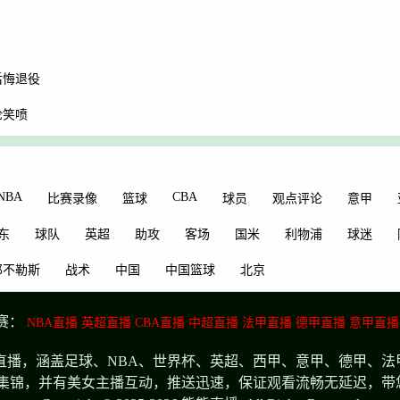
后悔退役
论笑喷
NBA
CBA
比赛录像
篮球
球员
观点评论
意甲
东
球队
英超
助攻
客场
国米
利物浦
球迷
那不勒斯
战术
中国
中国篮球
北京
赛：
NBA直播
英超直播
CBA直播
中超直播
法甲直播
德甲直播
意甲直播
播，涵盖足球、NBA、世界杯、英超、西甲、意甲、德甲、法
集锦，并有美女主播互动，推送迅速，保证观看流畅无延迟，带