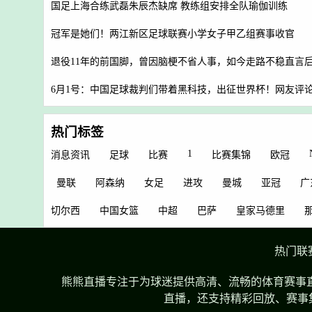
国足上海合练武磊朱辰杰缺席 教练组安排全队瑜伽训练
冠军是她们！两江新区足球联赛小学女子甲乙组赛事收官
退役11年的前国脚，曾因脑梗不省人事，如今走路不稳直言
6月1号：中国足球裁判们带着黑科技，出征世界杯！网友评
热门标签
1
消息资讯
足球
比赛
比赛集锦
欧冠
曼联
阿森纳
女足
进攻
曼城
亚冠
广
切尔西
中国女篮
中超
巴萨
皇家马德里
热门联
熊熊直播专注于为球迷提供高清、流畅的体育赛事直
直播，还支持精彩回放、赛事