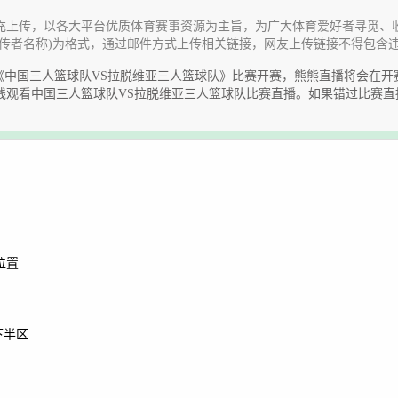
充上传，以各大平台优质体育赛事资源为主旨，为广大体育爱好者寻觅、
传者名称)为格式，通过邮件方式上传相关链接，网友上传链接不得包含
A三人篮球世界杯《中国三人篮球队VS拉脱维亚三人篮球队》比赛开赛，熊熊直播
线观看中国三人篮球队VS拉脱维亚三人篮球队比赛直播。如果错过比赛
位置
下半区