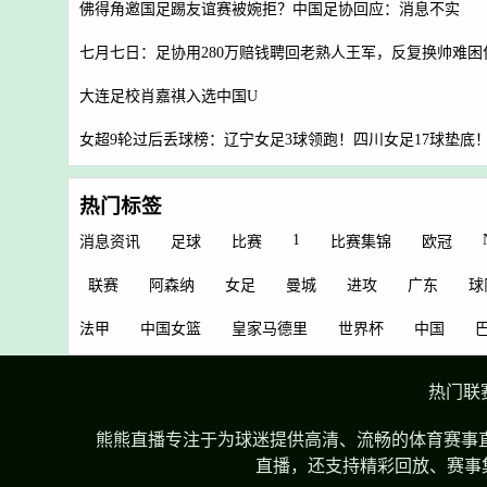
佛得角邀国足踢友谊赛被婉拒？中国足协回应：消息不实
七月七日：足协用280万赔钱聘回老熟人王军，反复换帅难
大连足校肖嘉祺入选中国U
女超9轮过后丢球榜：辽宁女足3球领跑！四川女足17球垫底
热门标签
1
消息资讯
足球
比赛
比赛集锦
欧冠
联赛
阿森纳
女足
曼城
进攻
广东
球
法甲
中国女篮
皇家马德里
世界杯
中国
热门联
熊熊直播专注于为球迷提供高清、流畅的体育赛事直
直播，还支持精彩回放、赛事