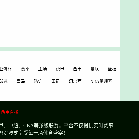
亚洲杯
赛季
主场
德甲
西甲
曼联
篮板
球迷
皇马
防守
国足
切尔西
NBA常规赛
西甲直播
甲、中超、CBA等顶级联赛。平台不仅提供实时赛事
您沉浸式享受每一场体育盛宴！