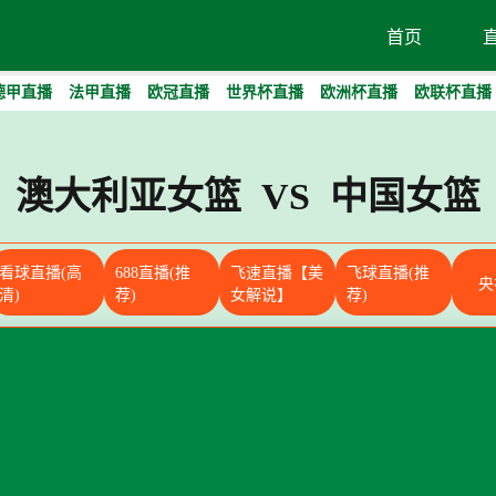
首页
德甲直播
法甲直播
欧冠直播
世界杯直播
欧洲杯直播
欧联杯直播
澳大利亚女篮 VS 中国女篮
看球直播(高
688直播(推
飞速直播【美
飞球直播(推
央
清)
荐)
女解说】
荐)