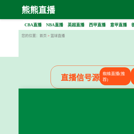
熊熊直播
CBA直播
NBA直播
英超直播
西甲直播
意甲直播
您的位置：
首页
>
篮球直播
蜘蛛直播(推
直播信号源
荐)