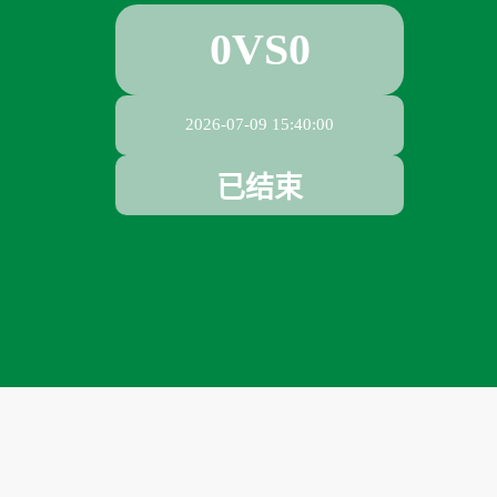
0
VS
0
2026-07-09 15:40:00
已结束