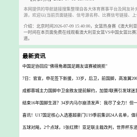
本网提供的导航链接搜集整理自各大体育赛事平台及网友补
源，欢迎以(当前页面链接、信号源名称、比赛信号链接、上
介绍：北京时间2026-07-09 15:40:00，女篮热
一时间在本页面免费在线观看澳大利亚女篮VS中国女篮比
道。
最新资讯
中国足协回应“佛得角邀国足踢友谊赛被婉拒”
7日：官宣，申花签下新援，33岁，后卫，前国脚，高准翼20
成都蓉城主力国脚中卫金敃友提前解约，加盟J联赛引发球迷
结束16年国脚生涯？34岁内马尔崩溃发声：我尽了全力！但
喜讯！U17国足核心入选塞超豪门U19季前集训24人名单，值
五球对飚，2个点球，1张红牌！亚足联主裁改判，世界杯东