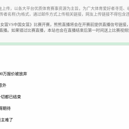
充上传，以各大平台优质体育赛事资源为主旨，为广大体育爱好者寻觅、
传者名称)为格式，通过邮件方式上传相关链接，网友上传链接不得包含
身赛《澳大利亚女篮VS中国女篮》比赛开赛，熊熊直播将会在开赛前提供直播信
赛直播。如果错过比赛直播，本站也会在直播结束后第一时间送上比赛视频
00万报价被放弃
意外
一切都已结束
得期待
道主难了