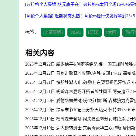
[弗拉格个人集锦]状元底子在！弗拉格vs太阳全场16+6+6集
[阿伦个人集锦] 近期状态火热！阿伦vs独行侠发挥拿到23+5
标签：
[比赛集锦]
[NBA]
[篮球]
[太阳]
[独行
相关内容
2025年12月22日 威少绝平&施罗德绝杀 倒一国王加时险
2025年12月22日 马刺击败奇才收获6连胜 文班14+12 福克斯2
2025年12月21日 快船胜湖人止5连败！东契奇祖巴茨伤退 小卡
2025年12月21日 杨瀚森未登场开拓者险胜国王 阿夫迪亚24+7+
2025年12月20日 爱德华兹关键3分1板1帽1断 森林狼力克雷霆
2025年12月20日 绿军末节10记三分扑灭热火 怀特33+5+6 布朗
2025年12月19日 杨瀚森未登场 阿夫迪亚35分罚球绝杀助
2025年12月19日 湖人逆转爵士 东契奇豪华三双+5断 詹姆斯28+