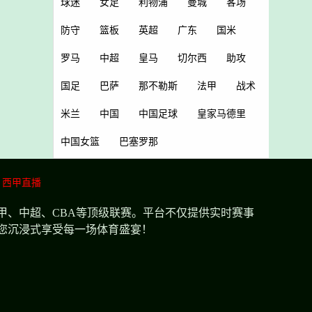
球迷
女足
利物浦
曼城
客场
防守
篮板
英超
广东
国米
罗马
中超
皇马
切尔西
助攻
国足
巴萨
那不勒斯
法甲
战术
米兰
中国
中国足球
皇家马德里
中国女篮
巴塞罗那
西甲直播
甲、中超、CBA等顶级联赛。平台不仅提供实时赛事
您沉浸式享受每一场体育盛宴！