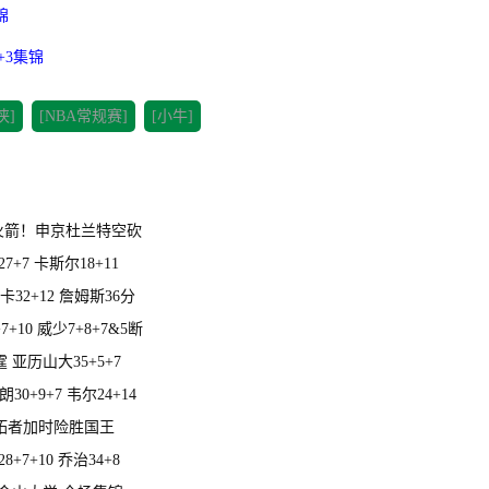
锦
+3集锦
侠]
[NBA常规赛]
[小牛]
胜火箭！申京杜兰特空砍
7+7 卡斯尔18+11
32+12 詹姆斯36分
10 威少7+8+7&5断
 亚历山大35+5+7
30+9+7 韦尔24+14
开拓者加时险胜国王
7+10 乔治34+8