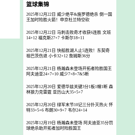
篮球集锦
2025年12月22日 威少绝平&施罗德绝杀 倒一国
王加时险胜火箭！申京杜兰特空砍
2025年12月22日 马刺击败奇才收获6连胜 文班
14+12 福克斯27+7 卡斯尔18+11
2025年12月21日 快船胜湖人止5连败！东契奇
祖巴茨伤退 小卡32+12 詹姆斯36分
2025年12月21日 杨瀚森未登场开拓者险胜国王
阿夫迪亚24+7+10 威少7+8+7&5断
2025年12月20日 爱德华兹关键3分1板1帽1断 森
林狼力克雷霆 亚历山大35+5+7
2025年12月20日 绿军末节10记三分扑灭热火 怀
特33+5+6 布朗30+9+7 韦尔24+14
2025年12月19日 杨瀚森未登场 阿夫迪亚35分罚
球绝杀助开拓者加时险胜国王