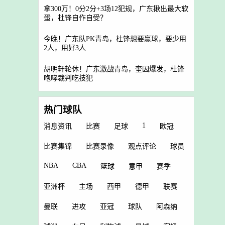
拿300万！0分2分+3场12犯规，广东揪出最大软
蛋，杜锋自作自受？
今晚！广东队PK青岛，杜锋想要赢球，要少用
2人，用好3人
胡明轩轮休！广东激战青岛，奎因爆发，杜锋
咆哮裁判吃技犯
热门球队
1
消息资讯
比赛
足球
欧冠
比赛集锦
比赛录像
观点评论
球员
NBA
CBA
篮球
意甲
赛季
亚洲杯
主场
西甲
德甲
联赛
曼联
进攻
亚冠
球队
阿森纳