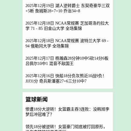
2025年12月19日 湖人逆转爵士 东契奇豪华三双
+5断 詹姆斯28+7+10 乔治34+8
2025年12月18日 NCAA常规赛 芝加哥洛约拉大
学 71 - 85 旧金山大学 全场集锦
2025年12月18日 NCAA常规赛 波特兰大学 69 -
94 俄勒冈大学 全场集锦
2025年12月17日 杨瀚森28分钟10中5砍14分6板
吕佩尔10中1 混音不敌国王
2025年12月16日 快船18分负灰熊近10战9负！
JJJ31分 奇兵斯潘塞27+6三分10中7
篮球新闻
惨遭18分大逆转！女篮霸主吞3连败：没韩旭李
梦后冲冠难了？
领先18分被逆转！女篮豪门彻底被打回原形，