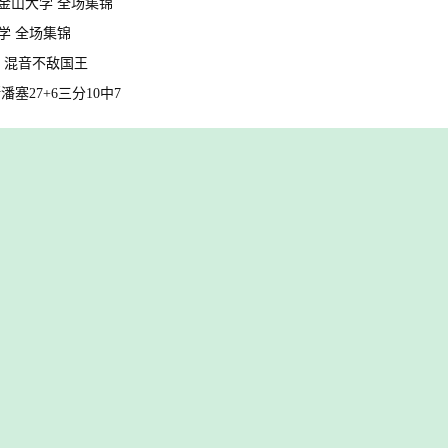
5 旧金山大学 全场集锦
冈大学 全场集锦
中1 混音不敌国王
斯潘塞27+6三分10中7