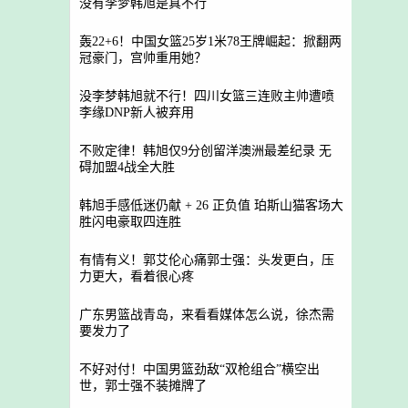
没有李梦韩旭是真不行
轰22+6！中国女篮25岁1米78王牌崛起：掀翻两
冠豪门，宫帅重用她？
没李梦韩旭就不行！四川女篮三连败主帅遭喷
李缘DNP新人被弃用
不败定律！韩旭仅9分创留洋澳洲最差纪录 无
碍加盟4战全大胜
韩旭手感低迷仍献 + 26 正负值 珀斯山猫客场大
胜闪电豪取四连胜
有情有义！郭艾伦心痛郭士强：头发更白，压
力更大，看着很心疼
广东男篮战青岛，来看看媒体怎么说，徐杰需
要发力了
不好对付！中国男篮劲敌“双枪组合”横空出
世，郭士强不装摊牌了