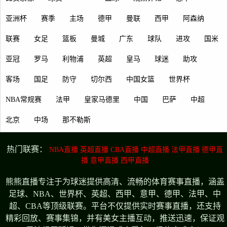
亚洲杯
赛季
主场
德甲
曼联
西甲
阿森纳
联赛
女足
篮板
曼城
广东
球队
进攻
国米
亚冠
罗马
利物浦
英超
皇马
球迷
助攻
客场
国足
防守
切尔西
中国女篮
世界杯
NBA常规赛
法甲
皇家马德里
中国
巴萨
中超
北京
中场
那不勒斯
热门联赛：
NBA直播
英超直播
CBA直播
中超直播
法甲直播
德甲直
播
意甲直播
西甲直播
熊熊直播专注于为球迷提供高清、流畅的体育赛事直播，涵盖
足球、NBA、世界杯、英超、西甲、意甲、德甲、法甲、中
超、CBA等顶级联赛。平台不仅提供实时赛事直播，还支持
精彩回放、赛事集锦，并有美女主播互动，推送迅速，保证观