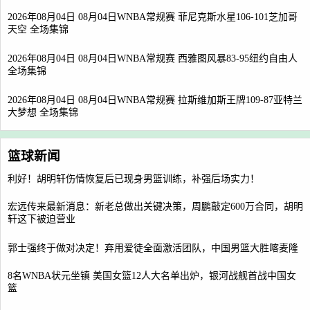
2026年08月04日 08月04日WNBA常规赛 菲尼克斯水星106-101芝加哥
天空 全场集锦
2026年08月04日 08月04日WNBA常规赛 西雅图风暴83-95纽约自由人
全场集锦
2026年08月04日 08月04日WNBA常规赛 拉斯维加斯王牌109-87亚特兰
大梦想 全场集锦
篮球新闻
利好！胡明轩伤情恢复后已现身男篮训练，补强后场实力！
宏远传来最新消息：新老总做出关键决策，周鹏敲定600万合同，胡明
轩这下被迫营业
郭士强终于做对决定！弃用爱徒全面激活团队，中国男篮大胜喀麦隆
8名WNBA状元坐镇 美国女篮12人大名单出炉，银河战舰首战中国女
篮