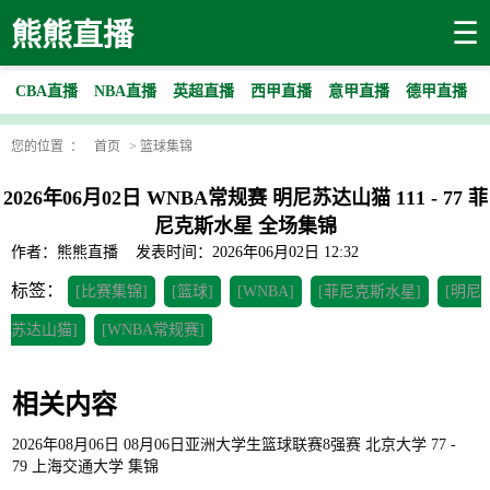
☰
熊熊直播
CBA直播
NBA直播
英超直播
西甲直播
意甲直播
德甲直播
您的位置 ：
首页
>
篮球集锦
2026年06月02日 WNBA常规赛 明尼苏达山猫 111 - 77 菲
尼克斯水星 全场集锦
作者：熊熊直播
发表时间：2026年06月02日 12:32
标签：
[比赛集锦]
[篮球]
[WNBA]
[菲尼克斯水星]
[明尼
苏达山猫]
[WNBA常规赛]
相关内容
2026年08月06日 08月06日亚洲大学生篮球联赛8强赛 北京大学 77 -
79 上海交通大学 集锦